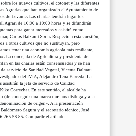
re los nuevos cultivos, el cotonet y las diferentes
nicas Agrarias que han organizado el Ayuntamiento de
os de Levante. Las charlas tendrán lugar los
ell Agrari de 16:00 a 19:00 horas y se difundirán
squemas para ganar mercados y asistirá como
mar, Carlos Baixauli Soria. Respecto a esta cuestión,
s a otros cultivos que no sustituyan, pero
damos tener una economía agrícola más resiliente,
». La concejala de Agricultura y presidenta del
rdan en las charlas están consensuados y se han
jefe de servicio de Sanidad Vegetal, Vicente Dalmau
nvestigador del IVIA, Alejandro Tena Barreda. La
asistirán la jefa de servicio de Calidad
ike Correcher. En este sentido, el alcalde ha
vo (de conseguir una marca que nos distinga y a la
 denominación de origen». A la presentación
Baldomero Segura y el secretario técnico, José
96 265 58 85. Compartir el artículo