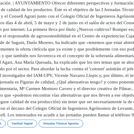
tación. | AYUNTAMIENTO Ofrecer diferentes perspectivas y formación sob
 de calidad de los productos. Éste es el objetivo de las I Jornadas Téc
 y el Consell Agrari junto con el Colegio Oficial de Ingenieros Agrónom
s días 4 de abril, 5 de mayo y 2 de junio en el salón de actos del Cons
n por internet. La primera lleva por título ¿Nuevos cultivos? Romper e
 el responsable de agrosostenibilidad en el Centro de experiencias Caja
lde de Sagunt, Darío Moreno, ha indicado que «tenemos que estar abierto
menten la oferta citrícola que ya existe y que posiblemente con eso po
 y que también nos favorezca en el concepto de la soberanía alimentaria
l Agari, Ana María Quesada, ha explicado que los tres temas que se abo
ado por el sector. Para abordar la lucha contra el 'cotonet' asistirán el 
el investigador del IAM-UPV, Vicente Navarro Llopis y, por último, el i
jornada es Figuras de calidad, ¿Qué alternativas tengo? y como ponentes 
imentaria, Mª Carmen Montoro Cavero y el director creativo de Filmac, K
o que «podemos encontrar vías alternativas que nos lleven a ese objeti
egure calidad de esa producción) sin tener que ser necesariamente la de
ron el decano del Colegio Oficial de Ingenieros Agrónomos de Levante, 
ll. Los interesados en acudir a las jornadas pueden llamar al teléfono 
t
Sanidad Vegetal
Jornadas Técnicas Agrarias