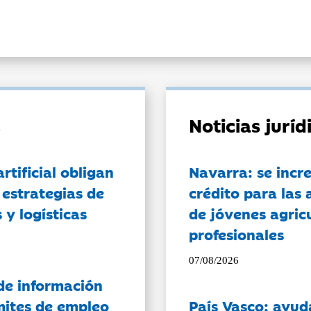
Noticias jurí
artificial obligan
Navarra: se incr
 estrategias de
crédito para las 
 y logísticas
de jóvenes agricu
profesionales
07/08/2026
de información
ámites de empleo
País Vasco: ayud