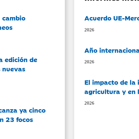
l cambio
Acuerdo UE-Mer
neos
2026
Año internaciona
a edición de
2026
s nuevas
El impacto de la i
agricultura y en
2026
canza ya cinco
on 23 focos