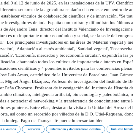
a del 9 al 12 de junio de 2025, en las instalaciones de la UPV. Científic
diferentes sectores de la agricultura se darán cita en este encuentro de á
 establecer vínculos de colaboración científica y de innovación. "Se tra
ue investigadores de toda España compartirán y difundirán los últimos a
s de Alejandro Tena, director del Instituto Valenciano de Investigacion
ltura es un importante motor económico y social, ser la sede del congr
". Los principales investigadores en las áreas de 'Material vegetal y mejor
lización', 'Adaptación al estrés ambiental', 'Sanidad vegetal', 'Poscosecha
ización', 'Economía, mercados y bioeconomía circular', expondrán las p
alización. abarcando todos los cultivos de importancia e interés en Esp
aciones científicas y 4 ponentes invitados para las conferencias plenari
José Luis Araus, catedrático de la Universitat de Barcelona; Juan Gómez 
ia; Miguel Ángel Blázquez, Profesor de investigación del Instituto de B
r Peña Chocarro, Profesora de investigación del Instituto de Historia 
ambio climático, inteligencia artificial, biotecnología y paleobotánica,
das a potenciar el networking y la transferencia de conocimiento entre l
ciones punteras. Entre ellas, destacan la visita a la Unidad del Arroz d
orta, así como un recorrido por viñedos de la D.O. Utiel-Requena, donde
rá la bodega Pago de Tharsys. Te puede interesar también
ia o Valéncia
Formación
información y documentación científica
Industria hortofr