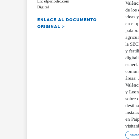
En: elperiodic.com
Valènci
Digital
de los 
ideas y
ENLACE AL DOCUMENTO
en el q
ORIGINAL >
palabra
agricu
la SECH
y ferti
digital
especi
comunic
áreas: 
Valènc
y Leono
sobre c
destina
instala
en Paip
visita
Valenc