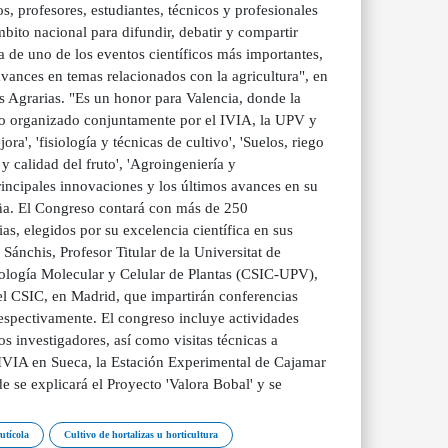
os, profesores, estudiantes, técnicos y profesionales
mbito nacional para difundir, debatir y compartir
ta de uno de los eventos científicos más importantes,
vances en temas relacionados con la agricultura", en
es Agrarias. "Es un honor para Valencia, donde la
eso organizado conjuntamente por el IVIA, la UPV y
a', 'fisiología y técnicas de cultivo', 'Suelos, riego
 y calidad del fruto', 'Agroingeniería y
rincipales innovaciones y los últimos avances en su
aña. El Congreso contará con más de 250
as, elegidos por su excelencia científica en sus
Sánchis, Profesor Titular de la Universitat de
iología Molecular y Celular de Plantas (CSIC-UPV),
del CSIC, en Madrid, que impartirán conferencias
 respectivamente. El congreso incluye actividades
os investigadores, así como visitas técnicas a
el IVIA en Sueca, la Estación Experimental de Cajamar
 se explicará el Proyecto 'Valora Bobal' y se
utícola
Cultivo de hortalizas u horticultura