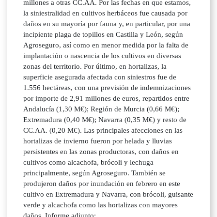
millones a otras CC.AA. Por las fechas en que estamos,
la siniestralidad en cultivos herbáceos fue causada por
daños en su mayoría por fauna y, en particular, por una
incipiente plaga de topillos en Castilla y León, según
Agroseguro, así como en menor medida por la falta de
implantación o nascencia de los cultivos en diversas
zonas del territorio. Por último, en hortalizas, la
superficie asegurada afectada con siniestros fue de
1.556 hectáreas, con una previsión de indemnizaciones
por importe de 2,91 millones de euros, repartidos entre
Andalucía (1,30 M€); Región de Murcia (0,66 M€);
Extremadura (0,40 M€); Navarra (0,35 M€) y resto de
CC.AA. (0,20 M€). Las principales afecciones en las
hortalizas de invierno fueron por helada y lluvias
persistentes en las zonas productoras, con daños en
cultivos como alcachofa, brócoli y lechuga
principalmente, según Agroseguro. También se
produjeron daños por inundación en febrero en este
cultivo en Extremadura y Navarra, con brócoli, guisante
verde y alcachofa como las hortalizas con mayores
daños. Informe adjunto: