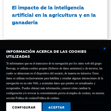
El impacto de la inteligencia
artificial en la agricultura y en la
ganadería
INFORMACIÓN ACERCA DE LAS COOKIES
UTILIZADAS
Te informamos que en el transcurso de tu navegación por los sitios web del grupo
Ibercaja, se utilizan cookies propias (ficheros de datos anónimos) y de terceros, las
cuales se almacenan en el dispositivo del usuario, de manera no intrusiva. Estos
Fundación Bancaria Ibercaja C.I.F. G-50000652.
datos se utilizan exclusivamente para habilitar y estudiar algunas interacciones de la
Inscrita en el Registro de Fundaciones del Mº de Educación, Cultura y Deporte con el nº
navegación en un sitio Web, y acumulan datos que pueden ser actualizados y
1689.
recuperados. Puedes obtener más información, conocer cómo cambiar la
Domicilio social: Joaquín Costa, 13. 50001 Zaragoza.
configuración y/o revocar tu consentimiento previo al empleo de cookies, en nuestra
Contacto
Declaración de accesibilidad
sección Política de cookies
Política de cookies
Aviso legal
Política de privacidad
Política de Cookies
CONFIGURAR
ACEPTAR