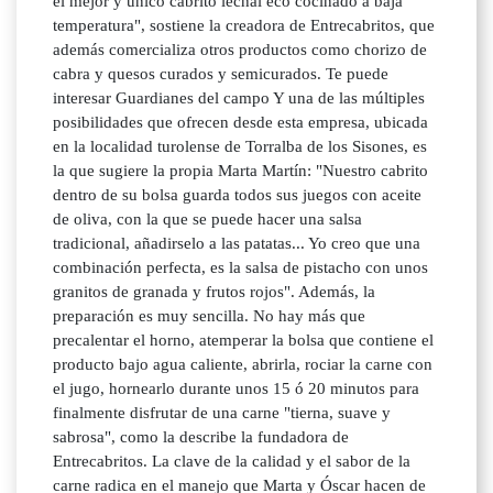
el mejor y único cabrito lechal eco cocinado a baja
temperatura", sostiene la creadora de Entrecabritos, que
además comercializa otros productos como chorizo de
cabra y quesos curados y semicurados. Te puede
interesar Guardianes del campo Y una de las múltiples
posibilidades que ofrecen desde esta empresa, ubicada
en la localidad turolense de Torralba de los Sisones, es
la que sugiere la propia Marta Martín: "Nuestro cabrito
dentro de su bolsa guarda todos sus juegos con aceite
de oliva, con la que se puede hacer una salsa
tradicional, añadirselo a las patatas... Yo creo que una
combinación perfecta, es la salsa de pistacho con unos
granitos de granada y frutos rojos". Además, la
preparación es muy sencilla. No hay más que
precalentar el horno, atemperar la bolsa que contiene el
producto bajo agua caliente, abrirla, rociar la carne con
el jugo, hornearlo durante unos 15 ó 20 minutos para
finalmente disfrutar de una carne "tierna, suave y
sabrosa", como la describe la fundadora de
Entrecabritos. La clave de la calidad y el sabor de la
carne radica en el manejo que Marta y Óscar hacen de