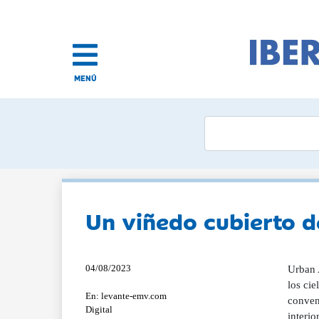
MENÚ
Un viñedo cubierto de
04/08/2023
Urban 
los cie
En: levante-emv.com
convenc
Digital
interio