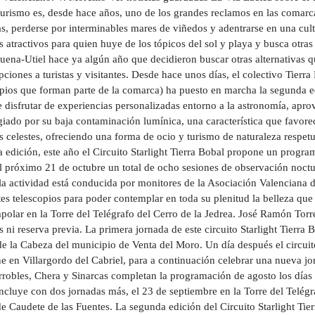
urismo es, desde hace años, uno de los grandes reclamos en las comarcas
s, perderse por interminables mares de viñedos y adentrarse en una cul
 atractivos para quien huye de los tópicos del sol y playa y busca otra
ena-Utiel hace ya algún año que decidieron buscar otras alternativas que
pciones a turistas y visitantes. Desde hace unos días, el colectivo Tier
pios que forman parte de la comarca) ha puesto en marcha la segunda edi
e disfrutar de experiencias personalizadas entorno a la astronomía, apr
giado por su baja contaminación lumínica, una característica que favorec
 celestes, ofreciendo una forma de ocio y turismo de naturaleza respetu
 edición, este año el Circuito Starlight Tierra Bobal propone un progra
el próximo 21 de octubre un total de ocho sesiones de observación noctu
la actividad está conducida por monitores de la Asociación Valenciana 
tes telescopios para poder contemplar en toda su plenitud la belleza que
olar en la Torre del Telégrafo del Cerro de la Jedrea. José Ramón Torre
s ni reserva previa. La primera jornada de este circuito Starlight Tierra 
e la Cabeza del municipio de Venta del Moro. Un día después el circuito
e en Villargordo del Cabriel, para a continuación celebrar una nueva j
rrobles, Chera y Sinarcas completan la programación de agosto los días
ncluye con dos jornadas más, el 23 de septiembre en la Torre del Telégr
e Caudete de las Fuentes. La segunda edición del Circuito Starlight Tier