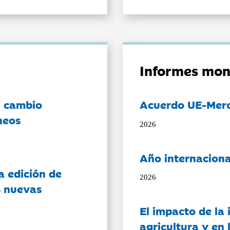
Informes mon
l cambio
Acuerdo UE-Mer
neos
2026
Año internaciona
a edición de
2026
s nuevas
El impacto de la i
agricultura y en