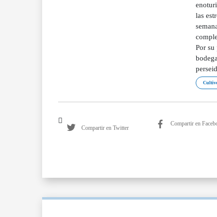
enotur
las es
semana 
complet
Por su 
bodega
perseid
Cultivo
Compartir en Faceb
Compartir en Twitter