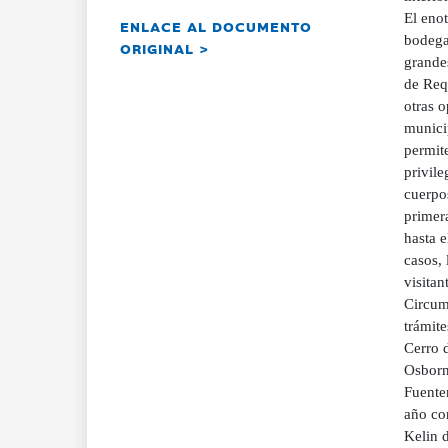
El enot
ENLACE AL DOCUMENTO
bodega
ORIGINAL >
grandes
de Requ
otras o
munici
permit
privile
cuerpos
primera
hasta 
casos, 
visitan
Circump
trámite
Cerro d
Osborn
Fuente
año co
Kelin d