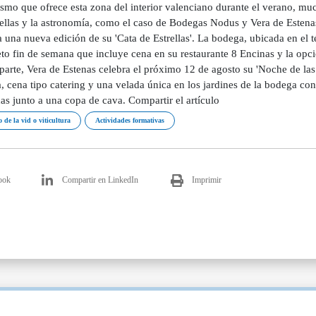
ismo que ofrece esta zona del interior valenciano durante el verano, mu
trellas y la astronomía, como el caso de Bodegas Nodus y Vera de Estena
una nueva edición de su 'Cata de Estrellas'. La bodega, ubicada en el 
o fin de semana que incluye cena en su restaurante 8 Encinas y la opció
parte, Vera de Estenas celebra el próximo 12 de agosto su 'Noche de las 
, cena tipo catering y una velada única en los jardines de la bodega co
as junto a una copa de cava. Compartir el artículo
 de la vid o viticultura
Actividades formativas
ook
Compartir en LinkedIn
Imprimir