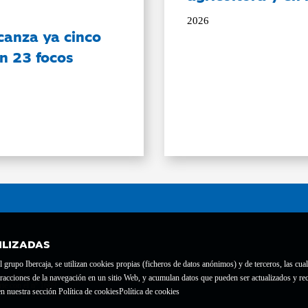
2026
canza ya cinco
on 23 focos
ILIZADAS
grupo Ibercaja, se utilizan cookies propias (ficheros de datos anónimos) y de terceros, las cual
interacciones de la navegación en un sitio Web, y acumulan datos que pueden ser actualizados y
te con el nº 1689.
n nuestra sección Política de cookies
Política de cookies