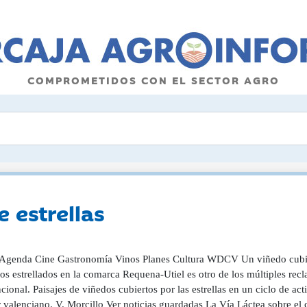
COMPROMETIDOS CON EL SECTOR AGRO
 estrellas
Agenda Cine Gastronomía Vinos Planes Cultura WDCV Un viñedo cubierto 
los estrellados en la comarca Requena-Utiel es otro de los múltiples re
ional. Paisajes de viñedos cubiertos por las estrellas en un ciclo de ac
r valenciano. V. Morcillo Ver noticias guardadas La Vía Láctea sobre e