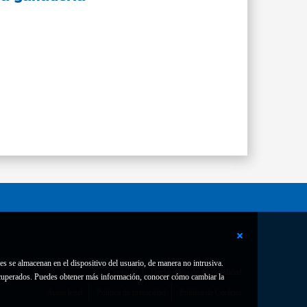
es se almacenan en el dispositivo del usuario, de manera no intrusiva.
Contacto
Declaración de accesibilidad
 recuperados. Puedes obtener más información, conocer cómo cambiar la
Aviso legal
Política de privacidad
Política de Cookies