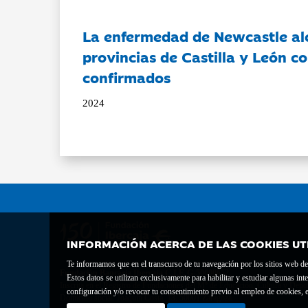
La enfermedad de Newcastle al
provincias de Castilla y León c
confirmados
2024
INFORMACIÓN ACERCA DE LAS COOKIES UT
Te informamos que en el transcurso de tu navegación por los sitios web del 
Fundación Bancaria Ibercaja C.I.F. G-50000652.
Estos datos se utilizan exclusivamente para habilitar y estudiar algunas 
Inscrita en el Registro de Fundaciones del Mº de Educación, Cultura y Depor
configuración y/o revocar tu consentimiento previo al empleo de cookies, e
Domicilio social: Joaquín Costa, 13. 50001 Zaragoza.