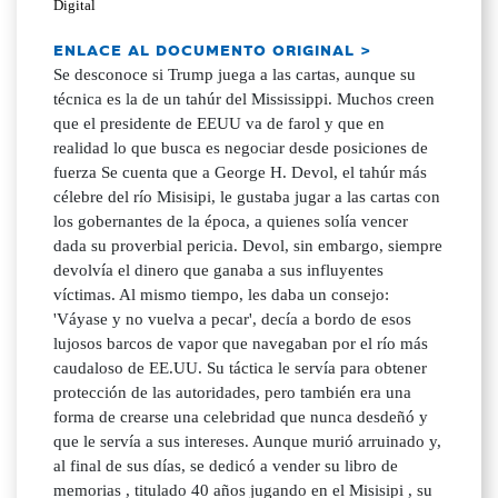
Digital
ENLACE AL DOCUMENTO ORIGINAL >
Se desconoce si Trump juega a las cartas, aunque su técnica es la de un tahúr del Mississippi. Muchos creen que el presidente de EEUU va de farol y que en realidad lo que busca es negociar desde posiciones de fuerza Se cuenta que a George H. Devol, el tahúr más célebre del río Misisipi, le gustaba jugar a las cartas con los gobernantes de la época, a quienes solía vencer dada su proverbial pericia. Devol, sin embargo, siempre devolvía el dinero que ganaba a sus influyentes víctimas. Al mismo tiempo, les daba un consejo: 'Váyase y no vuelva a pecar', decía a bordo de esos lujosos barcos de vapor que navegaban por el río más caudaloso de EE.UU. Su táctica le servía para obtener protección de las autoridades, pero también era una forma de crearse una celebridad que nunca desdeñó y que le servía a sus intereses. Aunque murió arruinado y, al final de sus días, se dedicó a vender su libro de memorias , titulado 40 años jugando en el Misisipi , su tacticismo a la hora de jugar a las cartas se convirtió en una leyenda. Se desconoce si Trump juega a las cartas, aunque es propietario de algunos casinos, donde los jugadores de naipes aprenden, sobre todo, a engañar al contrario. Va en el ADN de cualquier jugador de póker. Esto explica que muchos crean que el presidente de EEUU va de farol y que, en realidad, lo que busca con su política arancelaria -ahí está el ultimísimo acuerdo con México y Canadá para suspender un mes los aranceles- es negociar desde posiciones de fuerza. Ya lo hizo en su anterior mandato, cuando firmó un tratado de libre comercio con Canadá y México, del que ahora no quiere saber nada pese a haber dicho en su día que se trataba de "un acuerdo comercial verdaderamente justo y recíproco que mantendrá los empleos, la riqueza y el crecimiento en EEUU". Han pasado menos de siete años desde aquella firma y ahora, a la vista de cómo ha funcionado, Trump ha puesto sobre la mesa dos cuestiones que directamente ha vinculado al comercio entre socios, aunque formalmente no tienen nada que ver. Por un lado, el fentanilo , la droga que está acabando con muchos estadounidenses, y, por otro, la inmigración, convertida en el principal eje de su discurso político para ganar votos. Canadá y México, según Trump, serían los responsables de ambos fenómenos (también China, que suministra los activos necesarios para fabricar la droga). El tercer frente arancelario de la Casa Blanca tiene que ver con la industria militar. Washington no solo quiere que Europa invierta más en la financiación de la OTAN, sino que, al mismo tiempo, pretende que el nuevo armamento se fabrique en EEUU , lo que ha levantado los recelos de países como Francia, que también busca alimentar a su industria nacional. Los tres frentes, hay que decir, son hoy objetos imposibles, como los que diseñaba Carelman en el siglo pasado, lo que explica que, en opinión de muchos, lo que hay es una mera táctica negociadora más que un cambio profundo en las reglas del comercio. Esto le permite a Trump obtener para su país beneficios que, de otra manera, no lograría por un problema de fondo. EEUU es muy poderoso en tecnología y gasto militar. Incluso, su hegemonía cultural es apabullante, pero desde hace décadas tiene un problema de competitividad en sus manufacturas (no así en los servicios), lo que le ha provocado ingentes déficits comerciales que ni siquiera manejando el tipo de cambio del dólar ha sido capaz de corregir. El desequilibrio de EEUU entre exportaciones e importaciones se sitúa en torno al billón de dólares, lo que da idea del problema que tiene la primera economía del mundo (dos tercios del PIB de España ). El primer objeto imposible de Trump es detener el tráfico de opiáceos a través de las fronteras con México y Canadá. Sucede, para empezar, que, como ha puesto de relieve un estudio del Instituto Petersen de Política Internacional, el volumen en toneladas métricas del consumo anual de fentanilo en EE.UU. es de un solo dígito y puede transportarse en un solo camión contenedor, como acreditó una investigación de The Washington Post. Si además se tiene en cuenta que cada año alrededor de siete millones de camiones llegan a EEUU vía México (3.152 kilómetros de frontera común), el control es algo más que difícil. Entre otras razones, porque unos 75 millones de automóviles también cruzan la frontera. "Por lo tanto", sostiene Petersen, "encontrar cargamentos de fentanilo es como encontrar una aguja en un pajar". La Administración Trump lo sabe, pero políticamente es muy útil (da votos) esgrimir el tráfico de fentanilo para obtener ventajas comerciales. No es que no haya solución, pero, desde luego, solo puede llegar a medio y largo plazo en un clima de entendimiento y no de confrontación con los vecinos del sur y del norte. Sin olvidar que la Agencia de Aduanas y Protección Fronteriza carece de equipos de sensores sofisticados para detectar fentanilo. También porque la fabricación de drogas se hace a partir de los precursores químicos que llegan de China, y cuya elaboración se concentra en los estados controlados por los cárteles. De ahí que la colaboración con el Gobierno mexicano sea esencial. En Canadá se produce mucho menos fentanilo, pero igualmente Trump lo ha metido en el mismo saco porque el acuerdo de libre comercio firmado por el propio Trump en su anterior mandato ha provocado un desvío de las exportaciones de China hacia EEUU a través, precisamente, de México y Canadá. Se ha producido, por decirlo de una forma geométrica, una triangulación en la que también Vietnam ha contribuido lo suyo. Esto indica que el asunto de las drogas, sin duda extremadamente importante, no es más que una excusa para proteger la industria nacional. Al igual que ocurre con México, cada año cruzan la frontera común de EEUU y Canadá unos seis millones de camiones y 21 millones de automóviles. De nuevo, una aguja en un pajar que solo puede encontrarse con colaboración entre estados. No es casualidad, de hecho, que la tensión haya ido en aumento con sus dos socios ya desde que Trump era candidato. Entre otras cosas, porque toca revisar el Tratado de Libre Comercio en julio de 2026, y no hay que olvidar nunca que EEUU mantiene un déficit comercial con México equivalente a 150.000 millones de dólares al año y de 60.000 millones de dólares con Canadá, que es su principal proveedor de aluminio. No es de extrañar que el gran debate que existe hoy en la nueva Administración sea qué hacer con el dólar. Mientras que los responsables de comercio prefieren una depreciación en aras de ganar competitividad, Scott Bessent, el nuevo secretario del Tesoro, un clásico de Wall Street, prefiere un dólar fuerte para atraer inversiones. Trump tendrá que elegir entre una cosa u otra. Políticamente, le interesa un dólar apreciado para dar sensación de fortaleza de la economía , pero comercialmente es más ventajoso una moneda débil. El problema, en este caso, sería la inflación. En el caso de China, al margen del asunto del fentanilo, la estrategia de la Casa Blanca también es la de negociar desde posiciones de fuerza. No es poco lo que se juega, más allá de la balanza comercial. Pekín, como se sabe, ha impuesto restricciones muy severas a la exportación de materiales críticos, esenciales para las nuevas tecnologías, y eso ha irritado a EEUU, ya que los necesita para la fabricación de semiconductores y material de defensa. En diciembre pasado, en concreto, impuso restricciones a los envíos de galio, germanio, antimonio y materiales superduros, además de endurecer las normas para la exportación de grafito. China representa cerca del 77% de la producción de grafito natural, más del 95% de la producción de grafito sintético y casi el 100% del refino de grafito, mientras que EEUU posee apenas el 1% de las reservas mundiales. Aquella decisión no fue un arrebato de Pekín. El anuncio de China llegó poco después de que la administración Biden decidiera tomar medidas contra la industria de semiconductores china. Los minerales críticos no son cualquier cosa. El mejor ejemplo es que Trump declaró este lunes que pretende que Ucrania suministre al país este tipo de minerales, elementos químicos utilizados en la fabricación de productos tecnológicos, armamento moderno, baterías eléctricas y en la carrera espacial, como condición para proseguir con la ayuda para derrotar a Rusia. El cuarto jugador en discordia en esta partida de póker que juega Trump a costa del comercio mundial es Europa, aliado en la OTAN , pero también, sobre todo después de la invasión de Ucrania por Rusia, un formidable cliente. En particular, en dos materias de enorme importancia: la energía y la defensa. Trump ya ha pedido a Europa que compre más gas natural obtenido por fracking (era uno de los compromisos adquiridos con los estados petroleros). La Casa Blanca, en concreto, ha prometido fomentar la producción upstream (aguas arriba) y ha esgrimido el famoso drill, baby, drill. Es decir, perforar, perforar y perforar. Se espera, incluso, que se levante una moratoria de la era de Joe Biden sobre la concesión de licencias para nuevas instalaciones de exportación de gas natural licuado. ¿Y quién puede comprar esas ingentes cantidades de hidrocarburos? Pues obviamente Europa, necesitada de recursos energéticos tras el cierre de los gasoductos procedentes de Rusia. Ni que decir tiene que la mejor forma de obligar a comprar a Europa (ha hablado de duplicar las adquisiciones) es amenazar con aranceles. Entre otras razones, por su enorme dependencia de las exportaciones, en particular Alemania. La mejor forma de obligar a comprar a Europa es amenazar con aranceles Algo parecido sucede con el armamento. Trump no dio una puntada sin hilo cuando dijo que quería que los europeos llegaran al 5% de su PIB en gasto militar, un porcentaje a todas luces inviable en las actuales circunstancias económicas, salvo que Europa se convierta en un polvorín social por falta de recursos para atender bienes y servicios de primera necesidad. Lo que pretende, de nue