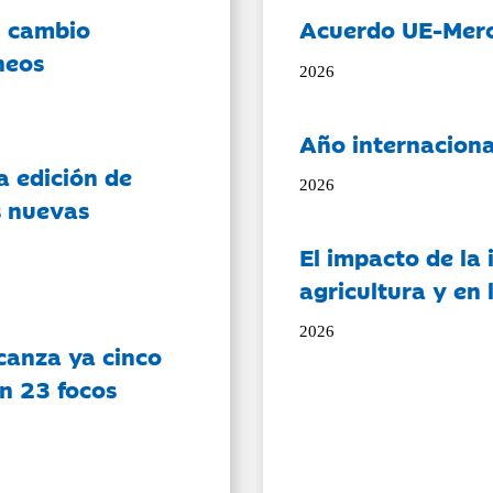
l cambio
Acuerdo UE-Mer
neos
2026
Año internaciona
a edición de
2026
s nuevas
El impacto de la i
agricultura y en
2026
canza ya cinco
on 23 focos