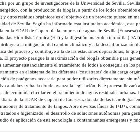
ha por un grupo de investigadores de la Universidad de Sevilla. Sevilla
nergético, con la producción de biogás, a partir de los lodos obtenidos
 y otros residuos orgánicos es el objetivo de un proyecto puesto en ma
idad de Sevilla. Según ha informado esta institución académica, este pr
ada en la EDAR de Copero de la empresa de aguas de Sevilla (Emasesa)
nadas Hidrolisis Térmica (HT) y la digestión anaerobia termófila (DAT
tribuye a la mitigación del cambio climático y a la descarbonización del
ica del proceso y contribuye a la de las estaciones depuradoras, lo que
a. El proyecto persigue la maximización del biogás obtenible para gener
a aumentar sustancialmente el tratamiento de lodos a conseguir en los 
amiento en el sistema de los diferentes 'cosustratos' de alta carga orgán
ción de patógenos necesaria para poder utilizarlos directamente, sin más
iva andaluza y hacia donde avanza la legislación. Este proceso llevará 
s de economía circular en el tratamiento de aguas residuales urbanas. L
 diaria de la EDAR de Copero de Emasesa, dotada de las tecnologías ens
raciones de tratamiento de fangos. Abre diversas líneas de I+D+i, como 
tratados e higienizado, el desarrollo de soluciones autónomas para gesti
tudio de aplicación de esta tecnología a contaminantes emergentes y mic