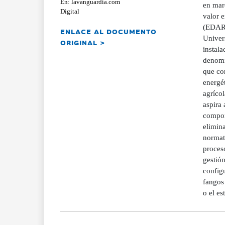
En: lavanguardia.com
en marc
Digital
valor e
(EDAR)
ENLACE AL DOCUMENTO
Univers
ORIGINAL >
instal
denomi
que con
energét
agrícol
aspira 
comport
elimina
normat
proceso
gestión
configu
fangos 
o el es