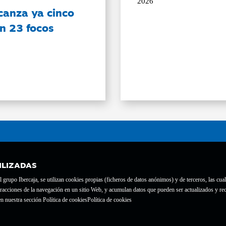
2026
canza ya cinco
on 23 focos
ILIZADAS
grupo Ibercaja, se utilizan cookies propias (ficheros de datos anónimos) y de terceros, las cual
interacciones de la navegación en un sitio Web, y acumulan datos que pueden ser actualizados y
te con el nº 1689.
n nuestra sección Política de cookies
Política de cookies