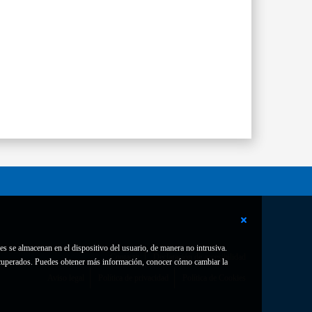
es se almacenan en el dispositivo del usuario, de manera no intrusiva.
Contacto
Declaración de accesibilidad
 recuperados. Puedes obtener más información, conocer cómo cambiar la
Aviso legal
Política de privacidad
Política de Cookies