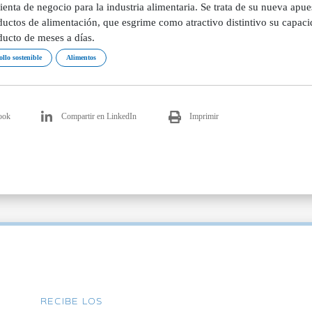
enta de negocio para la industria alimentaria. Se trata de su nueva apu
uctos de alimentación, que esgrime como atractivo distintivo su capacid
ducto de meses a días.
ollo sostenible
Alimentos
ook
Compartir en LinkedIn
Imprimir
RECIBE LOS