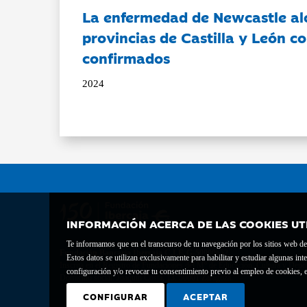
La enfermedad de Newcastle al
provincias de Castilla y León c
confirmados
2024
INFORMACIÓN ACERCA DE LAS COOKIES UT
Te informamos que en el transcurso de tu navegación por los sitios web del 
Fundación Bancaria Ibercaja C.I.F. G-50000652.
Estos datos se utilizan exclusivamente para habilitar y estudiar algunas 
Inscrita en el Registro de Fundaciones del Mº de Educación, Cultura y Depor
configuración y/o revocar tu consentimiento previo al empleo de cookies, e
Domicilio social: Joaquín Costa, 13. 50001 Zaragoza.
CONFIGURAR
ACEPTAR