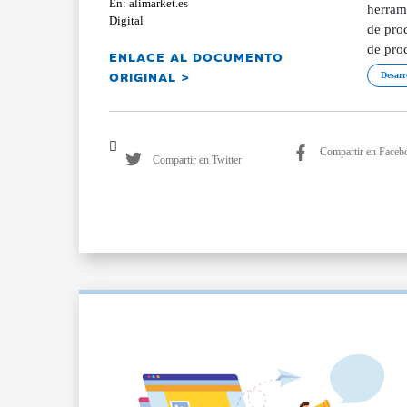
En: alimarket.es
herrami
Digital
de prod
de pro
ENLACE AL DOCUMENTO
ORIGINAL >
Desarr
Compartir en Faceb
Compartir en Twitter