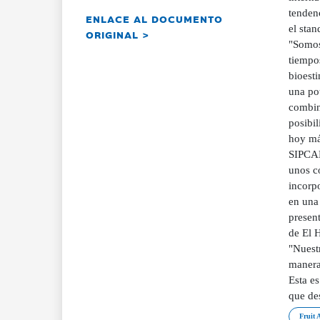
tenden
ENLACE AL DOCUMENTO
el sta
ORIGINAL >
"Somos
tiempo
bioesti
una pot
combina
posibil
hoy má
SIPCAM
unos c
incorp
en una
presen
de El 
"Nuestr
manera
Esta es
que des
Fruit A