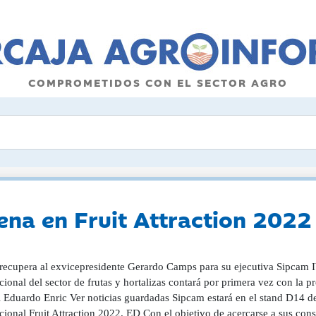
COMPROMETIDOS CON EL SECTOR AGRO
rena en Fruit Attraction 2022
recupera al exvicepresidente Gerardo Camps para su ejecutiva Sipcam Ibe
cional del sector de frutas y hortalizas contará por primera vez con la p
l Eduardo Enric Ver noticias guardadas Sipcam estará en el stand D14 de
cional Fruit Attraction 2022. ED Con el objetivo de acercarse a sus con