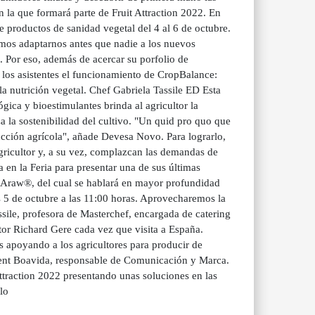
la que formará parte de Fruit Attraction 2022. En
 productos de sanidad vegetal del 4 al 6 de octubre.
os adaptarnos antes que nadie a los nuevos
Por eso, además de acercar su porfolio de
s los asistentes el funcionamiento de CropBalance:
la nutrición vegetal. Chef Gabriela Tassile ED Esta
gica y bioestimulantes brinda al agricultor la
 la sostenibilidad del cultivo. "Un quid pro quo que
ucción agrícola", añade Devesa Novo. Para lograrlo,
gricultor y, a su vez, complazcan las demandas de
n la Feria para presentar una de sus últimas
vo Araw®, del cual se hablará en mayor profundidad
s 5 de octubre a las 11:00 horas. Aprovecharemos la
sile, profesora de Masterchef, encargada de catering
or Richard Gere cada vez que visita a España.
os apoyando a los agricultores para producir de
rent Boavida, responsable de Comunicación y Marca.
ttraction 2022 presentando unas soluciones en las
lo