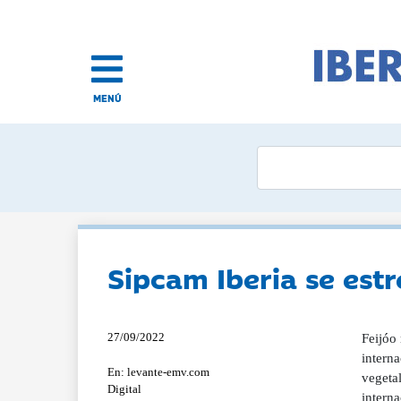
MENÚ
Sipcam Iberia se est
27/09/2022
Feijóo 
interna
En: levante-emv.com
vegeta
Digital
interna