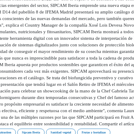
cias emergentes del sector, SIPCAM Iberia emprende una nueva etapa en 
nd D14 del pabellón 8 de IFEMA Madrid presentará su amplio catálogo de
 conscientes de las nuevas demandas del mercado, pero también querem
s", explica el Country Manager de la compañía Xosé Lois Devesa Novo. 
mulantes, nutricionales y fitosanitarios, SIPCAM Iberia mostrará a todo
ente herramienta digital con un innovador sistema de interpretación de 
ción de sistemas digitalizados junto con soluciones de protección bioló
idad de conseguir el mayor rendimiento de su cosecha mientras garantiza
s que nunca es imprescindible para satisfacer a toda la cadena de prod
 Iberia apuesta por productos sostenibles que garanticen el éxito del a
onsumidores cada vez más exigentes. SIPCAM aprovechará su presencia e
oraciones en el catálogo. Se trata del biofungicida preventivo y curati
 presentación que tendrá lugar en el Salón Retiro de IFEMA el miércole
tación para celebrar un showcooking de la mano de la Chef Gabriela Tas
Hormiguero durante diez temporadas consecutivas y Chef del famoso act
o propósito empresarial es satisfacer la creciente necesidad de aliment
 efectiva, eficiente y respetuosa con el medio ambiente", comenta Lau
 una de las múltiples razones por las que SIPCAM participará en Fruit A
taca el equilibrio entre sostenibilidad y rentabilidad. Compartir el artícu
ttraction
Sipcam Iberia
Sanidad vegetal
Frutas y hortalizas