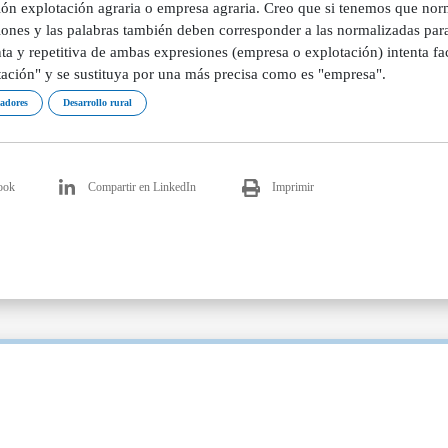
adores
Desarrollo rural
ook
Compartir en LinkedIn
Imprimir