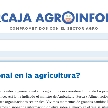
COMPROMETIDOS CON EL SECTOR AGRO
nal en la agricultura?
 en la agricultura es considerado uno de los principales problemas a afrontar por este sector económico La caída de explotaciones agrarias En Catalunya, según datos del Censo agrario, desde 1999 hasta 2020, se perdieron 18.103 explotaciones, un 25,14% del total inicial de 1999. A pesar de la disminución del número de empresas, la superficie agraria utilizada (SAU) ha disminuido en mucha menor proporción. Concretamente, en 1999 la SAU era de 1.156.828 hectáreas y en 2020 era de 1.092.215. Es decir, unas 64.613 ha menos, el equivalente a una reducción del 5,6%. Según el Censo agrario y, tal como señala la figura 3.1, entre 1999 y 2020 hay menos explotaciones, pero hay explotaciones más grandes. Las empresas que abandonan la actividad son principalmente en tierras de secano, por el contrario, en tierras de regadío ha habido un cierto crecimiento de nuevas empresas. Todas las franjas de superficie han perdido explotaciones, pero las más grandes ocupan claramente un porcentaje más alto. Por ejemplo, las mayores de 100 hectáreas han pasado de representar el 1,87% del total a ocupar una cuota del 3,57%. En cambio, las explotaciones de menos de 10 hectáreas en 2020 representan el 59,39%, mientras que en 1999 representaban el 67,61% del conjunto de todas las explotaciones. Figura 3.1. Número de explotaciones agrarias según superficie. Comparación 1999-2020 | Fuente: Elaboración propia con datos INE. Censo agrario Para analizar el peso de cada franja de dimensión de las explotaciones la figura 3.2 muestra la superficie agraria utilizada (SAU) correspondiente a cada segmento de dimensión de explotación. La relación entre la viabilidad de las empresas agrarias y su dimensión es función de muchos factores vinculados a las condiciones físicas y tecnológicas de la finca. Sin embargo, el gran número de muy pequeñas explotaciones ya nos sugiere dificultades de viabilidad y un futuro incierto para ellas. En 2020 una miríada de pequeñas explotaciones menores de 10 hectáreas, concretamente el 59,39% de ellas, gestionan sólo el 11,33% del territorio. Por el contrario, se observa una concentración importante de las tierras en un número limitado de explotaciones. Concretamente, en 2020, el 3,57% de las explotaciones mayores de 100 hectáreas gestionaban un 35,94% de las tierras. Esta asimetría entre dimensión y número de explotaciones no significa en este caso una realidad oligopolista en el sector primario. Hay que saber que una explotación viable de cereales en secano requiere aproximadamente 200 hectáreas. Pero la escasa dimensión predominante refleja una realidad de posible dificultad que debería abordarse con estrategias adecuadas. Figura 3.2. Superficie utilizada por tramos de dimensión de las explotaciones | Elaboración propia con datos INE. Censo agrario El reto tecnológico y medioambiental como factor de transformación y viabilidad económica Con la llegada del tractor, la agricultura vivió una profundísima reestructuración | Europa Press Hace setenta años, con la llegada del tractor, la agricultura vivió una profundísima reestructuración, la cual expulsó hacia la ciudad a muchos miles de personas. Como contrapartida, dejó en el campo un sector más preparado con unas empresas y organizaciones sectoriales más sólidas. Pero el progreso tecnológico no ha parado, al contrario, la revolución digital y biotecnológica han ido sentando las bases para su consolidación en el siglo XXI. Para las empresas o explotaciones agrarias la asunción del reto tecnológico es hoy una exigencia competitiva en el seno de unos mercados globales cada vez más exigentes. La revolución digital y biotecnológica han ido sentando las bases para su consolidación en el siglo XXI Al mismo tiempo, el siglo XXI viene marcado por las evidencias de los desequilibrios medioambientales causados por la acción del hombre. Mientras tanto el calentamiento global ocasiona cada vez más daños a la producción agraria, con repercusiones agudas sobre los mercados. Enderezar la situación se convierte en una opción de supervivencia Ambos aspectos, tecnológico y medioambiental, suponen unos costes importantes. Algunas empresas o explotaciones agrarias, especialmente las de dimensión reducida, han tenido y tienen dificultades para asumir el reto y proseguir su actividad. La falta de expectativas de viabilidad ha sido el primer freno a la continuidad de las generaciones jóvenes. Como resultado de la acción de estos vectores se produce una reducción de unidades productivas, redimensionamiento de las empresas agrarias, más concentración de éstas, transformación creciente en empresas de servicios, al mismo tiempo que hay un incremento del trabajo asalariado en la pagesía. ¿Qué hacer ante este escenario? Sin duda, negarlo no es nunca la solución. Las respuestas positivas deben actuar sobre una de las principales debilidades que es la dimensión reducida y consecuentemente la limitada capacidad financiera. Compartir, colaborar y sumar debería ser el objetivo. En este sentido, la vía de la cooperación es la forma que mejor puede articular una respuesta transformadora conservando el tejido productivo actual. A través de la cooperación es posible ganar dimensión y capacidad económica desde la suma de pequeñas o medianas empresas, o explotaciones agrarias. La agrupación en cooperativa ofrece, a la vez, una mejor capacidad de negociación en el seno de una cadena alimentaria seriamente sesgada. A las cooperativas, sin embargo, hay que exigirles la excelencia en su gestión profesional y competitiva. Bullying contra la pagesía He hablado de este tema a menudo. Se ha transformado el miedo al cambio climático en una búsqueda de culpables. En vez de abordar la fuente principal del problema, que no es otra que la combustión de combustibles fósiles, se ha encontrado en la agricultura y los agricultores los culpables ideales para desviar la atención y 