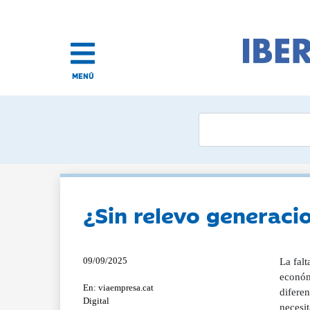
MENÚ
¿Sin relevo generacio
09/09/2025
La falta de relevo generacional en la agricultura es considerado uno de los principales problemas a afrontar por este sector económico. Así lo ha indicado el ministro de Agricultura, Pesca y Alimentación (MAPA) Luis Planas y así lo señalan e insisten las diferentes organizaciones sectoriales. Vivimos momentos de grandes cambios llenos de incertidumbres, frente a los cuales necesitamos disponer de información objetiva sobre el marco en el que se sitúa el problema para comprenderlo y seguidamente identificar sus causas y las posibles soluciones. La falta de relevo generacional
En: viaempresa.cat
Digital