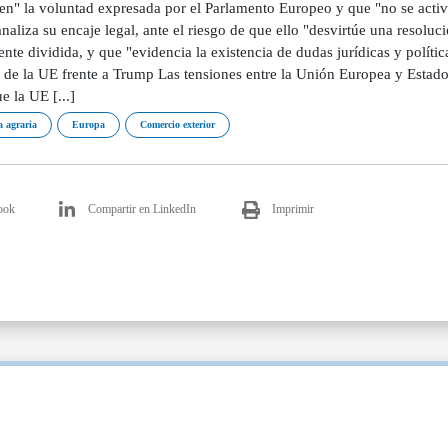
en" la voluntad expresada por el Parlamento Europeo y que "no se activ
naliza su encaje legal, ante el riesgo de que ello "desvirtúe una resol
nte dividida, y que "evidencia la existencia de dudas jurídicas y polít
s de la UE frente a Trump Las tensiones entre la Unión Europea y Estad
e la UE [...]
a agraria
Europa
Comercio exterior
ook
Compartir en LinkedIn
Imprimir