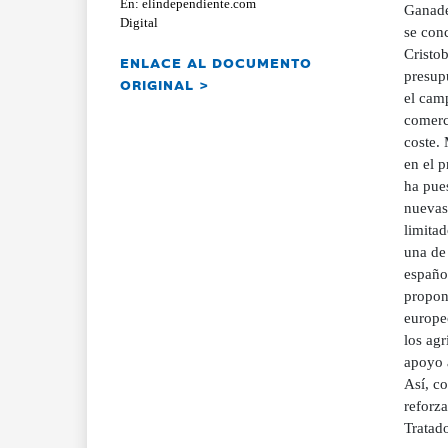
En: elindependiente.com
Ganade
Digital
se con
Cristo
ENLACE AL DOCUMENTO
presup
ORIGINAL >
el cam
comerc
coste.
en el 
ha pues
nuevas 
limitad
una de
español
propone
europe
los agr
apoyo a
Así, c
reforza
Tratad