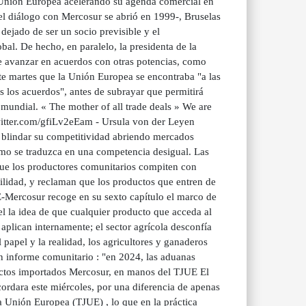
 Unión Europea acelerando su agenda comercial en
el diálogo con Mercosur se abrió en 1999-, Bruselas
ejado de ser un socio previsible y el
al. De hecho, en paralelo, la presidenta de la
 avanzar en acuerdos con otras potencias, como
ste martes que la Unión Europea se encontraba "a las
s los acuerdos", antes de subrayar que permitirá
 mundial. « The mother of all trade deals » We are
twitter.com/gfiLv2eEam - Ursula von der Leyen
 blindar su competitividad abriendo mercados
smo se traduzca en una competencia desigual. Las
que los productores comunitarios compiten con
ibilidad, y reclaman que los productos que entren de
E-Mercosur recoge en su sexto capítulo el marco de
el la idea de que cualquier producto que acceda al
plican internamente; el sector agrícola desconfía
 papel y la realidad, los agricultores y ganaderos
n informe comunitario : "en 2024, las aduanas
uctos importados Mercosur, en manos del TJUE El
ordara este miércoles, por una diferencia de apenas
a Unión Europea (TJUE) , lo que en la práctica