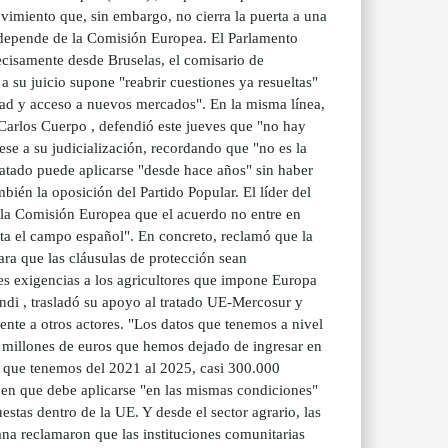
vimiento que, sin embargo, no cierra la puerta a una
n depende de la Comisión Europea. El Parlamento
ecisamente desde Bruselas, el comisario de
a su juicio supone "reabrir cuestiones ya resueltas"
dad y acceso a nuevos mercados". En la misma línea,
arlos Cuerpo , defendió este jueves que "no hay
se a su judicialización, recordando que "no es la
atado puede aplicarse "desde hace años" sin haber
bién la oposición del Partido Popular. El líder del
a la Comisión Europea que el acuerdo no entre en
sita el campo español". En concreto, reclamó que la
ara que las cláusulas de protección sean
les exigencias a los agricultores que impone Europa
ndi , trasladó su apoyo al tratado UE-Mercosur y
nte a otros actores. "Los datos que tenemos a nivel
 millones de euros que hemos dejado de ingresar en
o que tenemos del 2021 al 2025, casi 300.000
 en que debe aplicarse "en las mismas condiciones"
tas dentro de la UE. Y desde el sector agrario, las
na reclamaron que las instituciones comunitarias