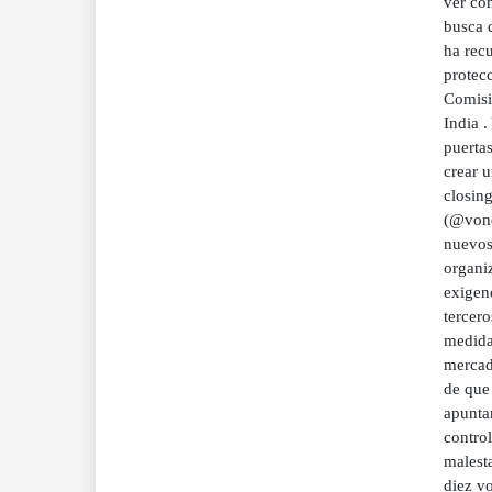
ver co
busca 
ha rec
protecc
Comisi
India .
puertas
crear u
closin
(@vond
nuevos
organi
exigenc
tercer
medidas
mercad
de que 
apunta
contro
malest
diez vo