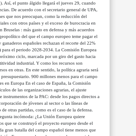
Así, el punto álgido llegará el jueves 29, cuando
ncias. De acuerdo con el secretario general de UPA,
ones que nos preocupan, como la reducción del
ales con otros países y el exceso de burocracia en
n Bruselas : más gasto en defensa y más acuerdos
 geopolítico del que el campo europeo teme pagar el
 y ganaderos españoles rechazan el recorte del 22%
FP) para el periodo 2028-2034. La Comisión Europea
 próximo ciclo, marcada por un giro del gasto hacia
itividad industrial. Y como los recursos son
os en otras. En este sentido, la política agraria será
o presupuestario. 900 millones menos para el campo
ntes en Europa En el caso de España, la Comisión
ulos de las organizaciones agrarias, el ajuste
 instrumentos de la PAC: desde los pagos directos a
corporación de jóvenes al sector o las líneas de
 de otras partidas, como es el caso de la defensa.
 pregunta incómoda: ¿La Unión Europea quiere
 los que se construyó el proyecto europeo desde el
a gran batalla del campo español tiene menos que