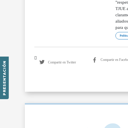
"respet
TJUE a
clarame
aliado
para qu
Polític
Compartir en Faceb
Compartir en Twitter
PRESENTACIÓN