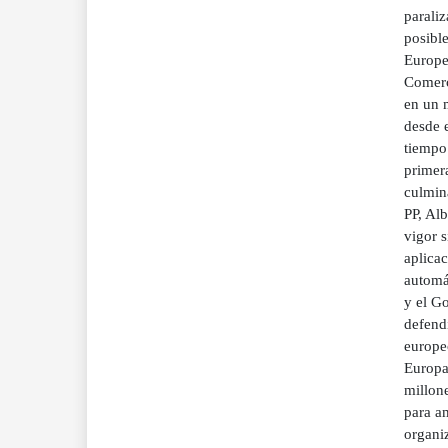
parali
posibl
Europe
Comerci
en un 
desde 
tiempo
primer
culmina
PP, Al
vigor s
aplicac
automát
y el G
defend
europe
Europa
millon
para am
organi