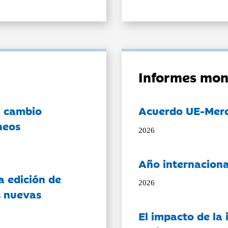
Informes mon
l cambio
Acuerdo UE-Mer
neos
2026
Año internaciona
a edición de
2026
s nuevas
El impacto de la i