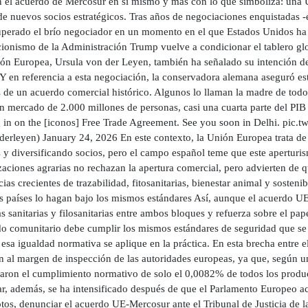
n el acuerdo de Mercosur en sí mismo y más con lo que simboliza: una
de nuevos socios estratégicos. Tras años de negociaciones enquistadas -
uperado el brío negociador en un momento en el que Estados Unidos ha d
ionismo de la Administración Trump vuelve a condicionar el tablero glob
ón Europea, Ursula von der Leyen, también ha señalado su intención de
 Y en referencia a esta negociación, la conservadora alemana aseguró e
 de un acuerdo comercial histórico. Algunos lo llaman la madre de todo
n mercado de 2.000 millones de personas, casi una cuarta parte del PIB
g in on the [iconos] Free Trade Agreement. See you soon in Delhi. pic.
erleyen) January 24, 2026 En este contexto, la Unión Europea trata de
 y diversificando socios, pero el campo español teme que este aperturi
zaciones agrarias no rechazan la apertura comercial, pero advierten de 
ias crecientes de trazabilidad, fitosanitarias, bienestar animal y sosten
os países lo hagan bajo los mismos estándares Así, aunque el acuerdo U
 sanitarias y filosanitarias entre ambos bloques y refuerza sobre el pap
o comunitario debe cumplir los mismos estándares de seguridad que se a
esa igualdad normativa se aplique en la práctica. En esta brecha entre el
n al margen de inspección de las autoridades europeas, ya que, según u
laron el cumplimiento normativo de solo el 0,0082% de todos los prod
ar, además, se ha intensificado después de que el Parlamento Europeo ac
tos, denunciar el acuerdo UE-Mercosur ante el Tribunal de Justicia de l