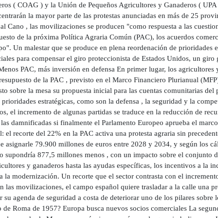
ros ( COAG ) y la Unión de Pequeños Agricultores y Ganaderos ( UPA ). 
centrarán la mayor parte de las protestas anunciadas en más de 25 provi
bal Cano , las movilizaciones se producen "como respuesta a las cuesti
uesto de la próxima Política Agraria Común (PAC), los acuerdos comerci
po". Un malestar que se produce en plena reordenación de prioridades e
iales para compensar el giro proteccionista de Estados Unidos, un giro
 Menos PAC, más inversión en defensa En primer lugar, los agricultores
presupuesto de la PAC , previsto en el Marco Financiero Plurianual (M
to sobre la mesa su propuesta inicial para las cuentas comunitarias del
prioridades estratégicas, como son la defensa , la seguridad y la compet
os, el incremento de algunas partidas se traduce en la reducción de recurs
 las damnificadas si finalmente el Parlamento Europeo aprueba el marc
: el recorte del 22% en la PAC activa una protesta agraria sin precede
 asignarle 79.900 millones de euros entre 2028 y 2034, y según los cálc
o supondría 877,5 millones menos , con un impacto sobre el conjunto de
icultores y ganaderos hasta las ayudas específicas, los incentivos a la in
 la modernización. Un recorte que el sector contrasta con el incremento
on las movilizaciones, el campo español quiere trasladar a la calle una
r su agenda de seguridad a costa de deteriorar uno de los pilares sobre
o de Roma de 1957? Europa busca nuevos socios comerciales La segund