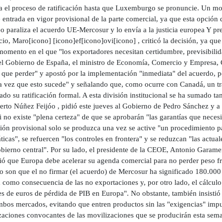
za el proceso de ratificación hasta que Luxemburgo se pronuncie. Un mo
e entrada en vigor provisional de la parte comercial, ya que esta opció
o paraliza el acuerdo UE-Mercosur y lo envía a la justicia europea Y pr
o, Maro[icono] [icono]ef[icono]ovi[icono] , criticó la decisión, ya que 
momento en el que "los exportadores necesitan certidumbre, previsibili
el Gobierno de España, el ministro de Economía, Comercio y Empresa, C
 que perder" y apostó por la implementación "inmediata" del acuerdo, pe
a vez que esto sucede" y señalando que, como ocurre con Canadá, un tr
do su ratificación formal. A esta división institucional se ha sumado tam
berto Núñez Feijóo , pidió este jueves al Gobierno de Pedro Sánchez y 
i no existe "plena certeza" de que se aprobarán "las garantías que nece
ión provisional solo se produzca una vez se active "un procedimiento p
icas", se refuercen "los controles en frontera" y se reduzcan "las actua
obierno central". Por su lado, el presidente de la CEOE, Antonio Garame
ió que Europa debe acelerar su agenda comercial para no perder peso fre
o son que el no firmar (el acuerdo) de Mercosur ha significado 180.000
 como consecuencia de las no exportaciones y, por otro lado, el cálcul
es de euros de pérdida de PIB en Europa". No obstante, también insistió
bos mercados, evitando que entren productos sin las "exigencias" impues
zaciones convocantes de las movilizaciones que se producirán esta sema