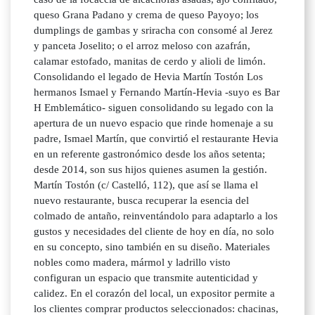
queso Grana Padano y crema de queso Payoyo; los
dumplings de gambas y sriracha con consomé al Jerez
y panceta Joselito; o el arroz meloso con azafrán,
calamar estofado, manitas de cerdo y alioli de limón.
Consolidando el legado de Hevia Martín Tostón Los
hermanos Ismael y Fernando Martín-Hevia -suyo es Bar
H Emblemático- siguen consolidando su legado con la
apertura de un nuevo espacio que rinde homenaje a su
padre, Ismael Martín, que convirtió el restaurante Hevia
en un referente gastronómico desde los años setenta;
desde 2014, son sus hijos quienes asumen la gestión.
Martín Tostón (c/ Castelló, 112), que así se llama el
nuevo restaurante, busca recuperar la esencia del
colmado de antaño, reinventándolo para adaptarlo a los
gustos y necesidades del cliente de hoy en día, no solo
en su concepto, sino también en su diseño. Materiales
nobles como madera, mármol y ladrillo visto
configuran un espacio que transmite autenticidad y
calidez. En el corazón del local, un expositor permite a
los clientes comprar productos seleccionados: chacinas,