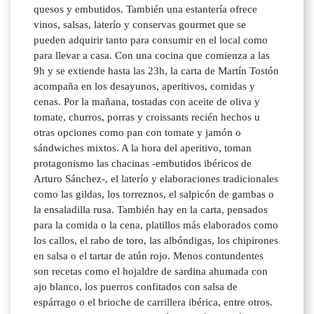
quesos y embutidos. También una estantería ofrece
vinos, salsas, laterío y conservas gourmet que se
pueden adquirir tanto para consumir en el local como
para llevar a casa. Con una cocina que comienza a las
9h y se extiende hasta las 23h, la carta de Martín Tostón
acompaña en los desayunos, aperitivos, comidas y
cenas. Por la mañana, tostadas con aceite de oliva y
tomate, churros, porras y croissants recién hechos u
otras opciones como pan con tomate y jamón o
sándwiches mixtos. A la hora del aperitivo, toman
protagonismo las chacinas -embutidos ibéricos de
Arturo Sánchez-, el laterío y elaboraciones tradicionales
como las gildas, los torreznos, el salpicón de gambas o
la ensaladilla rusa. También hay en la carta, pensados
para la comida o la cena, platillos más elaborados como
los callos, el rabo de toro, las albóndigas, los chipirones
en salsa o el tartar de atún rojo. Menos contundentes
son recetas como el hojaldre de sardina ahumada con
ajo blanco, los puerros confitados con salsa de
espárrago o el brioche de carrillera ibérica, entre otros.