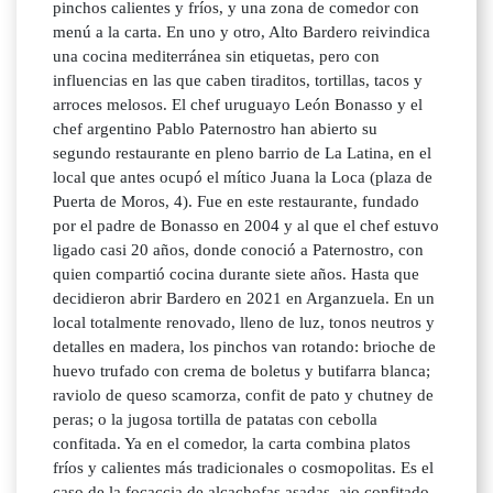
pinchos calientes y fríos, y una zona de comedor con
menú a la carta. En uno y otro, Alto Bardero reivindica
una cocina mediterránea sin etiquetas, pero con
influencias en las que caben tiraditos, tortillas, tacos y
arroces melosos. El chef uruguayo León Bonasso y el
chef argentino Pablo Paternostro han abierto su
segundo restaurante en pleno barrio de La Latina, en el
local que antes ocupó el mítico Juana la Loca (plaza de
Puerta de Moros, 4). Fue en este restaurante, fundado
por el padre de Bonasso en 2004 y al que el chef estuvo
ligado casi 20 años, donde conoció a Paternostro, con
quien compartió cocina durante siete años. Hasta que
decidieron abrir Bardero en 2021 en Arganzuela. En un
local totalmente renovado, lleno de luz, tonos neutros y
detalles en madera, los pinchos van rotando: brioche de
huevo trufado con crema de boletus y butifarra blanca;
raviolo de queso scamorza, confit de pato y chutney de
peras; o la jugosa tortilla de patatas con cebolla
confitada. Ya en el comedor, la carta combina platos
fríos y calientes más tradicionales o cosmopolitas. Es el
caso de la focaccia de alcachofas asadas, ajo confitado,