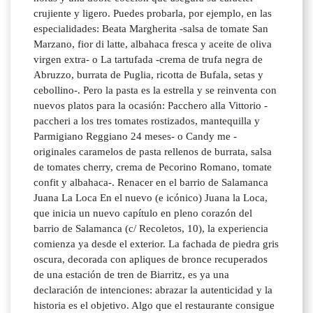
crujiente y ligero. Puedes probarla, por ejemplo, en las
especialidades: Beata Margherita -salsa de tomate San
Marzano, fior di latte, albahaca fresca y aceite de oliva
virgen extra- o La tartufada -crema de trufa negra de
Abruzzo, burrata de Puglia, ricotta de Bufala, setas y
cebollino-. Pero la pasta es la estrella y se reinventa con
nuevos platos para la ocasión: Pacchero alla Vittorio -
paccheri a los tres tomates rostizados, mantequilla y
Parmigiano Reggiano 24 meses- o Candy me -
originales caramelos de pasta rellenos de burrata, salsa
de tomates cherry, crema de Pecorino Romano, tomate
confit y albahaca-. Renacer en el barrio de Salamanca
Juana La Loca En el nuevo (e icónico) Juana la Loca,
que inicia un nuevo capítulo en pleno corazón del
barrio de Salamanca (c/ Recoletos, 10), la experiencia
comienza ya desde el exterior. La fachada de piedra gris
oscura, decorada con apliques de bronce recuperados
de una estación de tren de Biarritz, es ya una
declaración de intenciones: abrazar la autenticidad y la
historia es el objetivo. Algo que el restaurante consigue