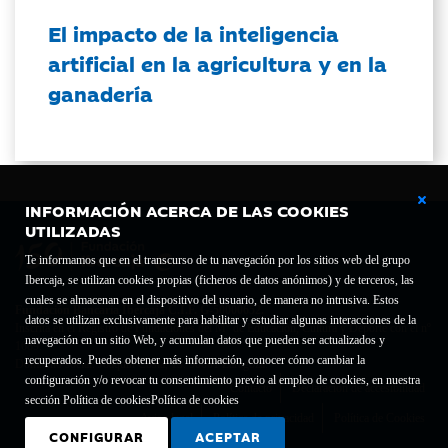
El impacto de la inteligencia
artificial en la agricultura y en la
ganadería
INFORMACIÓN ACERCA DE LAS COOKIES
UTILIZADAS
Te informamos que en el transcurso de tu navegación por los sitios web del grupo
Ibercaja, se utilizan cookies propias (ficheros de datos anónimos) y de terceros, las
cuales se almacenan en el dispositivo del usuario, de manera no intrusiva. Estos
Fundación Bancaria Ibercaja C.I.F. G-50000652.
datos se utilizan exclusivamente para habilitar y estudiar algunas interacciones de la
Inscrita en el Registro de Fundaciones del Mº de Educación, Cultura y Deporte con el nº
navegación en un sitio Web, y acumulan datos que pueden ser actualizados y
1689.
recuperados. Puedes obtener más información, conocer cómo cambiar la
Domicilio social: Joaquín Costa, 13. 50001 Zaragoza.
configuración y/o revocar tu consentimiento previo al empleo de cookies, en nuestra
Contacto
Declaración de accesibilidad
sección Política de cookies
Política de cookies
Aviso legal
Política de privacidad
Política de Cookies
CONFIGURAR
ACEPTAR