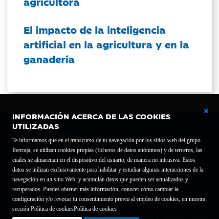
agricultora
El impacto de la inteligencia
artificial en la agricultura y en la
ganadería
INFORMACIÓN ACERCA DE LAS COOKIES
UTILIZADAS
Te informamos que en el transcurso de tu navegación por los sitios web del grupo
Ibercaja, se utilizan cookies propias (ficheros de datos anónimos) y de terceros, las
cuales se almacenan en el dispositivo del usuario, de manera no intrusiva. Estos
Fundación Bancaria Ibercaja C.I.F. G-50000652.
datos se utilizan exclusivamente para habilitar y estudiar algunas interacciones de la
Inscrita en el Registro de Fundaciones del Mº de Educación, Cultura y Deporte con el nº
navegación en un sitio Web, y acumulan datos que pueden ser actualizados y
1689.
recuperados. Puedes obtener más información, conocer cómo cambiar la
Domicilio social: Joaquín Costa, 13. 50001 Zaragoza.
configuración y/o revocar tu consentimiento previo al empleo de cookies, en nuestra
Contacto
Declaración de accesibilidad
sección Política de cookies
Política de cookies
Aviso legal
Política de privacidad
Política de Cookies