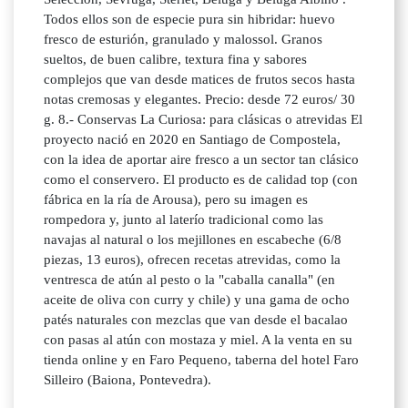
Todos ellos son de especie pura sin hibridar: huevo
fresco de esturión, granulado y malossol. Granos
sueltos, de buen calibre, textura fina y sabores
complejos que van desde matices de frutos secos hasta
notas cremosas y elegantes. Precio: desde 72 euros/ 30
g. 8.- Conservas La Curiosa: para clásicas o atrevidas El
proyecto nació en 2020 en Santiago de Compostela,
con la idea de aportar aire fresco a un sector tan clásico
como el conservero. El producto es de calidad top (con
fábrica en la ría de Arousa), pero su imagen es
rompedora y, junto al laterío tradicional como las
navajas al natural o los mejillones en escabeche (6/8
piezas, 13 euros), ofrecen recetas atrevidas, como la
ventresca de atún al pesto o la "caballa canalla" (en
aceite de oliva con curry y chile) y una gama de ocho
patés naturales con mezclas que van desde el bacalao
con pasas al atún con mostaza y miel. A la venta en su
tienda online y en Faro Pequeno, taberna del hotel Faro
Silleiro (Baiona, Pontevedra).