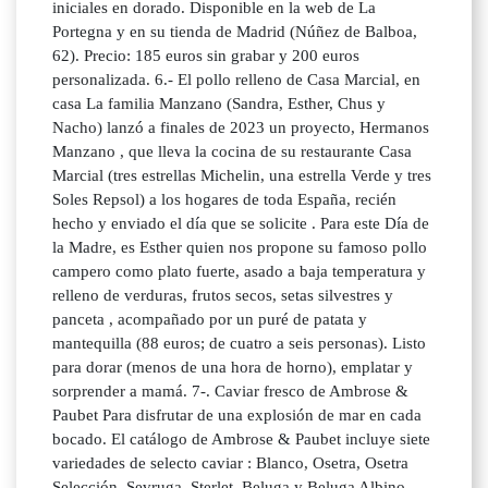
iniciales en dorado. Disponible en la web de La
Portegna y en su tienda de Madrid (Núñez de Balboa,
62). Precio: 185 euros sin grabar y 200 euros
personalizada. 6.- El pollo relleno de Casa Marcial, en
casa La familia Manzano (Sandra, Esther, Chus y
Nacho) lanzó a finales de 2023 un proyecto, Hermanos
Manzano , que lleva la cocina de su restaurante Casa
Marcial (tres estrellas Michelin, una estrella Verde y tres
Soles Repsol) a los hogares de toda España, recién
hecho y enviado el día que se solicite . Para este Día de
la Madre, es Esther quien nos propone su famoso pollo
campero como plato fuerte, asado a baja temperatura y
relleno de verduras, frutos secos, setas silvestres y
panceta , acompañado por un puré de patata y
mantequilla (88 euros; de cuatro a seis personas). Listo
para dorar (menos de una hora de horno), emplatar y
sorprender a mamá. 7-. Caviar fresco de Ambrose &
Paubet Para disfrutar de una explosión de mar en cada
bocado. El catálogo de Ambrose & Paubet incluye siete
variedades de selecto caviar : Blanco, Osetra, Osetra
Selección, Sevruga, Sterlet, Beluga y Beluga Albino .