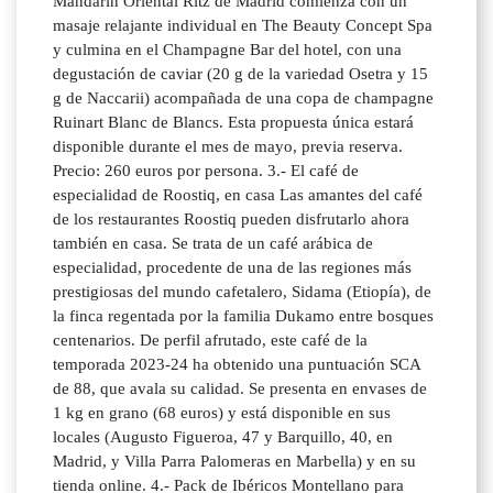
Mandarin Oriental Ritz de Madrid comienza con un
masaje relajante individual en The Beauty Concept Spa
y culmina en el Champagne Bar del hotel, con una
degustación de caviar (20 g de la variedad Osetra y 15
g de Naccarii) acompañada de una copa de champagne
Ruinart Blanc de Blancs. Esta propuesta única estará
disponible durante el mes de mayo, previa reserva.
Precio: 260 euros por persona. 3.- El café de
especialidad de Roostiq, en casa Las amantes del café
de los restaurantes Roostiq pueden disfrutarlo ahora
también en casa. Se trata de un café arábica de
especialidad, procedente de una de las regiones más
prestigiosas del mundo cafetalero, Sidama (Etiopía), de
la finca regentada por la familia Dukamo entre bosques
centenarios. De perfil afrutado, este café de la
temporada 2023-24 ha obtenido una puntuación SCA
de 88, que avala su calidad. Se presenta en envases de
1 kg en grano (68 euros) y está disponible en sus
locales (Augusto Figueroa, 47 y Barquillo, 40, en
Madrid, y Villa Parra Palomeras en Marbella) y en su
tienda online. 4.- Pack de Ibéricos Montellano para