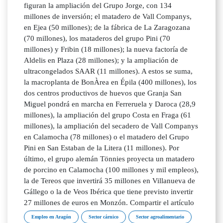
figuran la ampliación del Grupo Jorge, con 134
millones de inversión; el matadero de Vall Companys,
en Ejea (50 millones); de la fábrica de La Zaragozana
(70 millones), los mataderos del grupo Pini (70
millones) y Fribin (18 millones); la nueva factoría de
Aldelis en Plaza (28 millones); y la ampliación de
ultracongelados SAAR (11 millones). A estos se suma,
la macroplanta de BonÀrea en Épila (400 millones), los
dos centros productivos de huevos que Granja San
Miguel pondrá en marcha en Ferreruela y Daroca (28,9
millones), la ampliación del grupo Costa en Fraga (61
millones), la ampliación del secadero de Vall Companys
en Calamocha (78 millones) o el matadero del Grupo
Pini en San Estaban de la Litera (11 millones). Por
último, el grupo alemán Tönnies proyecta un matadero
de porcino en Calamocha (100 millones y mil empleos),
la de Tereos que invertirá 35 millones en Villanueva de
Gállego o la de Veos Ibérica que tiene previsto invertir
27 millones de euros en Monzón. Compartir el artículo
Empleo en Aragón
Sector cárnico
Sector agroalimentario