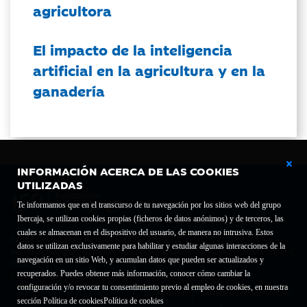
agricultora
El impacto de la inteligencia
artificial en la agricultura y en la
ganadería
INFORMACIÓN ACERCA DE LAS COOKIES
UTILIZADAS
Te informamos que en el transcurso de tu navegación por los sitios web del grupo
Ibercaja, se utilizan cookies propias (ficheros de datos anónimos) y de terceros, las
cuales se almacenan en el dispositivo del usuario, de manera no intrusiva. Estos
Fundación Bancaria Ibercaja C.I.F. G-50000652.
datos se utilizan exclusivamente para habilitar y estudiar algunas interacciones de la
Inscrita en el Registro de Fundaciones del Mº de Educación, Cultura y Deporte con el nº
navegación en un sitio Web, y acumulan datos que pueden ser actualizados y
1689.
recuperados. Puedes obtener más información, conocer cómo cambiar la
Domicilio social: Joaquín Costa, 13. 50001 Zaragoza.
configuración y/o revocar tu consentimiento previo al empleo de cookies, en nuestra
Contacto
Declaración de accesibilidad
sección Política de cookies
Política de cookies