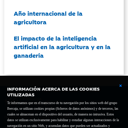
Año internacional de la
agricultora
El impacto de la inteligencia
artificial en la agricultura y en la
ganadería
INFORMACIÓN ACERCA DE LAS COOKIES
UTILIZADAS
Te informamos que en el transcurso de tu navegación por los sitios web del grupo
Ibercaja, se utilizan cookies propias (ficheros de datos anónimos) y de terceros, las
cuales se almacenan en el dispositivo del usuario, de manera no intrusiva. Estos
Fundación Bancaria Ibercaja C.I.F. G-50000652.
datos se utilizan exclusivamente para habilitar y estudiar algunas interacciones de la
Inscrita en el Registro de Fundaciones del Mº de Educación, Cultura y Deporte con el nº
navegación en un sitio Web, y acumulan datos que pueden ser actualizados y
1689.