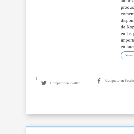
autoriz
produc
comenz
disponi
de Kop
en las 
importa
en nue
Virus 
Compartir en Faceb
Compartir en Twitter