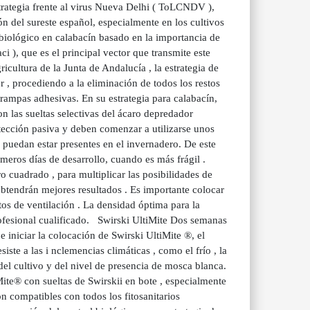
strategia frente al virus Nueva Delhi ( ToLCNDV ),
n del sureste español, especialmente en los cultivos
biológico en calabacín basado en la importancia de
i ), que es el principal vector que transmite este
cultura de la Junta de Andalucía , la estrategia de
r , procediendo a la eliminación de todos los restos
trampas adhesivas. En su estrategia para calabacín,
 las sueltas selectivas del ácaro depredador
ección pasiva y deben comenzar a utilizarse unos
 puedan estar presentes en el invernadero. De este
meros días de desarrollo, cuando es más frágil .
cuadrado , para multiplicar las posibilidades de
obtendrán mejores resultados . Es importante colocar
tos de ventilación . La densidad óptima para la
rofesional cualificado. Swirski UltiMite Dos semanas
e iniciar la colocación de Swirski UltiMite ®, el
ste a las i nclemencias climáticas , como el frío , la
 del cultivo y del nivel de presencia de mosca blanca.
ite® con sueltas de Swirskii en bote , especialmente
n compatibles con todos los fitosanitarios