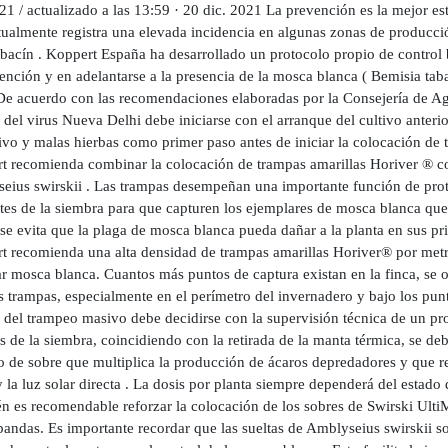
21 / actualizado a las 13:59 · 20 dic. 2021 La prevención es la mejor e
ualmente registra una elevada incidencia en algunas zonas de producció
abacín . Koppert España ha desarrollado un protocolo propio de control 
ención y en adelantarse a la presencia de la mosca blanca ( Bemisia tabac
De acuerdo con las recomendaciones elaboradas por la Consejería de Agri
 del virus Nueva Delhi debe iniciarse con el arranque del cultivo anterio
ivo y malas hierbas como primer paso antes de iniciar la colocación de 
t recomienda combinar la colocación de trampas amarillas Horiver ® con
eius swirskii . Las trampas desempeñan una importante función de prot
tes de la siembra para que capturen los ejemplares de mosca blanca que
e evita que la plaga de mosca blanca pueda dañar a la planta en sus pri
t recomienda una alta densidad de trampas amarillas Horiver® por metro 
r mosca blanca. Cuantos más puntos de captura existan en la finca, se 
s trampas, especialmente en el perímetro del invernadero y bajo los pun
a del trampeo masivo debe decidirse con la supervisión técnica de un p
 de la siembra, coincidiendo con la retirada de la manta térmica, se deb
 de sobre que multiplica la producción de ácaros depredadores y que resi
y la luz solar directa . La dosis por planta siempre dependerá del estado
n es recomendable reforzar la colocación de los sobres de Swirski UltiM
bandas. Es importante recordar que las sueltas de Amblyseius swirskii so