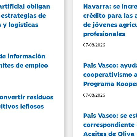
artificial obligan
Navarra: se incr
 estrategias de
crédito para las 
 y logísticas
de jóvenes agricu
profesionales
07/08/2026
de información
ámites de empleo
País Vasco: ayud
cooperativismo a
Programa Koope
onvertir residuos
07/08/2026
ltivos leñosos
País Vasco: se es
correspondiente a
Aceites de Oliva 