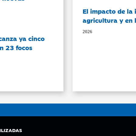
El impacto de la i
agricultura y en
2026
canza ya cinco
on 23 focos
ILIZADAS