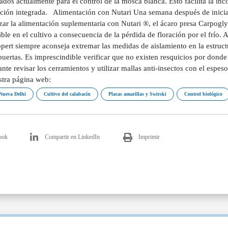
ados actualmente para el control de la mosca blanca. Esto facilita la inc
ción integrada. Alimentación con Nutari Una semana después de iniciar
ar la alimentación suplementaria con Nutari ®, el ácaro presa Carpogly
ble en el cultivo a consecuencia de la pérdida de floración por el frío.
pert siempre aconseja extremar las medidas de aislamiento en la estruct
puertas. Es imprescindible verificar que no existen resquicios por donde
nte revisar los cerramientos y utilizar mallas anti-insectos con el espes
stra página web:
Nueva Delhi
Cultivo del calabacín
Placas amarillas y Swirski
Control biológico
ook
Compartir en LinkedIn
Imprimir