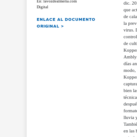
En: lavozdealmeria.com
dic. 20
Digital
que act
de cal
ENLACE AL DOCUMENTO
la prev
ORIGINAL >
virus. 
control
de cult
Kopper
Amblys
días an
modo, s
Kopper
captura
bien la
técnic
después
formato
lluvia 
Tambié
en las 