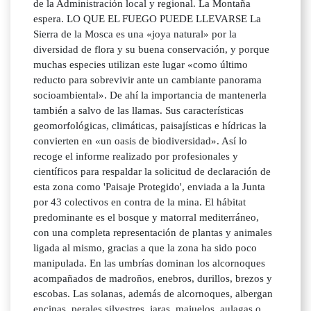
de la Administración local y regional. La Montaña
espera. LO QUE EL FUEGO PUEDE LLEVARSE La
Sierra de la Mosca es una «joya natural» por la
diversidad de flora y su buena conservación, y porque
muchas especies utilizan este lugar «como último
reducto para sobrevivir ante un cambiante panorama
socioambiental». De ahí la importancia de mantenerla
también a salvo de las llamas. Sus características
geomorfológicas, climáticas, paisajísticas e hídricas la
convierten en «un oasis de biodiversidad». Así lo
recoge el informe realizado por profesionales y
científicos para respaldar la solicitud de declaración de
esta zona como 'Paisaje Protegido', enviada a la Junta
por 43 colectivos en contra de la mina. El hábitat
predominante es el bosque y matorral mediterráneo,
con una completa representación de plantas y animales
ligada al mismo, gracias a que la zona ha sido poco
manipulada. En las umbrías dominan los alcornoques
acompañados de madroños, enebros, durillos, brezos y
escobas. Las solanas, además de alcornoques, albergan
encinas, perales silvestres, jaras, majuelos, aulagas o