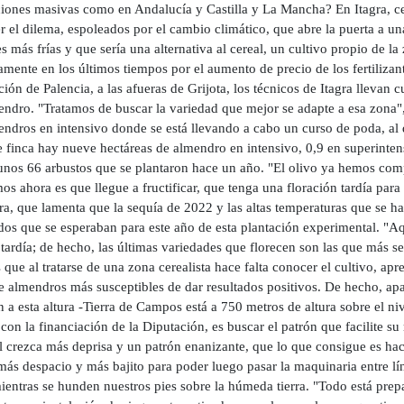
ciones masivas como en Andalucía y Castilla y La Mancha? En Itagra, cen
r el dilema, espoleados por el cambio climático, que abre la puerta a un
es más frías y que sería una alternativa al cereal, un cultivo propio de 
amente en los últimos tiempos por el aumento de precio de los fertilizan
ión de Palencia, a las afueras de Grijota, los técnicos de Itagra llevan
ndro. "Tratamos de buscar la variedad que mejor se adapte a esa zona", e
endros en intensivo donde se está llevando a cabo un curso de poda, al 
 finca hay nueve hectáreas de almendro en intensivo, 0,9 en superintens
 unos 66 arbustos que se plantaron hace un año. "El olivo ya hemos co
s ahora es que llegue a fructificar, que tenga una floración tardía para
ra, que lamenta que la sequía de 2022 y las altas temperaturas que se h
dos que se esperaban para este año de esta plantación experimental. "A
tardía; de hecho, las últimas variedades que florecen son las que más se
 que al tratarse de una zona cerealista hace falta conocer el cultivo, ap
e almendros más susceptibles de dar resultados positivos. De hecho, apa
 a esta altura -Tierra de Campos está a 750 metros de altura sobre el ni
con la financiación de la Diputación, es buscar el patrón que facilite 
l crezca más deprisa y un patrón enanizante, que lo que consigue es hace
más despacio y más bajito para poder luego pasar la maquinaria entre lí
ientras se hunden nuestros pies sobre la húmeda tierra. "Todo está pre