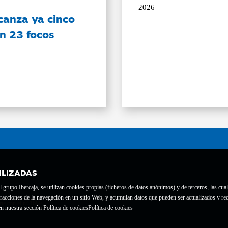
2026
canza ya cinco
on 23 focos
ILIZADAS
grupo Ibercaja, se utilizan cookies propias (ficheros de datos anónimos) y de terceros, las cual
interacciones de la navegación en un sitio Web, y acumulan datos que pueden ser actualizados y
te con el nº 1689.
n nuestra sección Política de cookies
Política de cookies