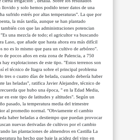
cierta irrigación", detalla. Sobre los resultados
a llovido y solo hemos podido tener datos de una
ha sufrido estrés por altas temperaturas". La que por
penta, la más tardía, aunque se han plantado
ver también con que las administraciones potencian
. "Es una mezcla de todo; el agricultor va buscando
ura Laso, que añade que hasta ahora era más difícil
os no es lo mismo que para un cultivo de arbóreo".
ro de pocos años en esta zona de Palencia, a 750
a hay explotaciones de este tipo. "Estos terrenos son
sí el técnico de Itagra sobre el principal problema
do tres o cuatro días de helada, cuando debería haber
 las heladas", ratifica Javier Alejandre, técnico de
recuerda que hubo una época, " en la Edad Media,
r en este tipo de latitudes y altitudes". Según un
ño pasado, la temperatura media del trimestre
erior al promedio normal. "Obviamente el cambio
pueda haber heladas a destiempo que puedan provocar
buscan nuevas derivadas de cultivos por el cambio
arando las plantaciones de almendros en Castilla La
peratura ha hecho que baje la acidez del vino en