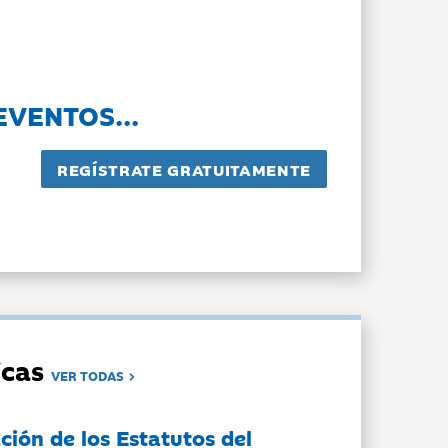
EVENTOS...
dicas
VER TODAS
ción de los Estatutos del