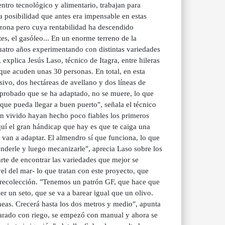
tro tecnológico y alimentario, trabajan para
a posibilidad que antes era impensable en estas
la zona pero cuya rentabilidad ha descendido
tes, el gasóleo... En un enorme terreno de la
 cuatro años experimentando con distintas variedades
xplica Jesús Laso, técnico de Itagra, entre hileras
que acuden unas 30 personas. En total, en esta
ivo, dos hectáreas de avellano y dos líneas de
mprobado que se ha adaptado, no se muere, lo que
 que pueda llegar a buen puerto", señala el técnico
an vivido hayan hecho poco fiables los primeros
quí el gran hándicap que hay es que te caiga una
 van a adaptar. El almendro sí que funciona, lo que
renderle y luego mecanizarle", aprecia Laso sobre los
rte de encontrar las variedades que mejor se
vel del mar- lo que tratan con este proyecto, que
su recolección. "Tenemos un patrón GF, que hace que
r un seto, que se va a barear igual que un olivo.
neas. Crecerá hasta los dos metros y medio", apunta
parado con riego, se empezó con manual y ahora se