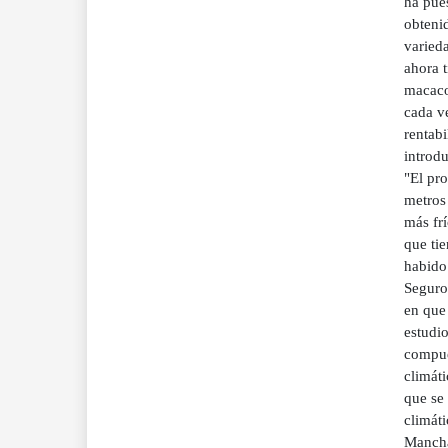
ha pues
obteni
varieda
ahora t
macaco,
cada ve
rentabi
introd
"El pr
metros 
más frí
que tie
habido 
Seguro
en que 
estudi
compue
climát
que se 
climáti
Mancha