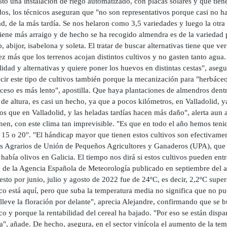
to una instalación de riego automatizado, con placas solares y que tiene 
dos, los técnicos aseguran que "no son representativos porque casi no h
d, de la más tardía. Se nos helaron como 3,5 variedades y luego la otra 
iene más arraigo y de hecho se ha recogido almendra es de la variedad 
 abijor, isabelona y soleta. El tratar de buscar alternativas tiene que 
z más que los terrenos acojan distintos cultivos y no gasten tanto agua
lidad y alternativas y quiere poner los huevos en distintas cestas", aseg
ucir este tipo de cultivos también porque la mecanización para "herbáce
oceso es más lento", apostilla. Que haya plantaciones de almendros dent
de altura, es casi un hecho, ya que a pocos kilómetros, en Valladolid, y
os que en Valladolid, y las heladas tardías hacen más daño", alerta aun a
nen, con este clima tan imprevisible. "Es que en todo el año hemos teni
15 o 20". "El hándicap mayor que tienen estos cultivos son efectivamente
s Agrarios de Unión de Pequeños Agricultores y Ganaderos (UPA), que 
había olivos en Galicia. El tiempo nos dirá si estos cultivos pueden entra
o de la Agencia Española de Meteorología publicado en septiembre del a
sto por junio, julio y agosto de 2022 fue de 24ºC, es decir, 2,2ºC sup
ico está aquí, pero que suba la temperatura media no significa que no 
lleve la floración por delante", aprecia Alejandre, confirmando que se 
co y porque la rentabilidad del cereal ha bajado. "Por eso se están disp
", añade. De hecho, asegura, en el sector vinícola el aumento de la tem