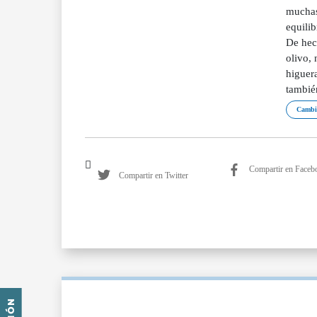
muchas
equilib
De hec
olivo,
higuera
tambié
Cambio
Compartir en Faceb
Compartir en Twitter