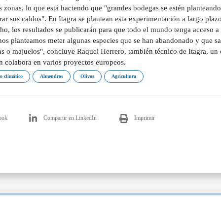
 zonas, lo que está haciendo que "grandes bodegas se estén planteando 
rar sus caldos". En Itagra se plantean esta experimentación a largo plazo
ho, los resultados se publicarán para que todo el mundo tenga acceso a
 nos planteamos meter algunas especies que se han abandonado y que sa
s o majuelos", concluye Raquel Herrero, también técnico de Itagra, un 
n colabora en varios proyectos europeos.
 climático
Almendros
Olivos
Agricultura
ook
Compartir en LinkedIn
Imprimir