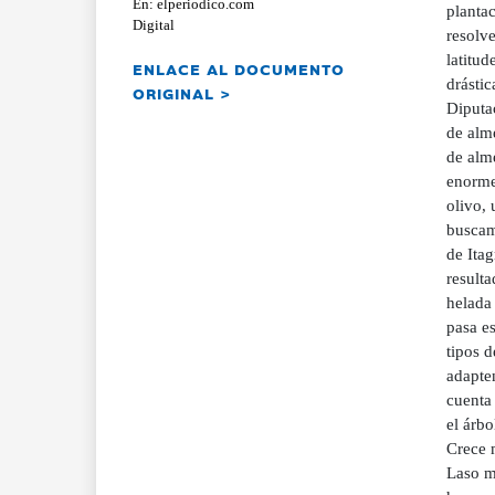
En: elperiodico.com
planta
Digital
resolve
latitud
ENLACE AL DOCUMENTO
drástic
ORIGINAL >
Diputac
de alme
de alm
enorme
olivo,
buscamo
de Itag
resulta
helada 
pasa es
tipos d
adapten
cuenta 
el árbo
Crece 
Laso m