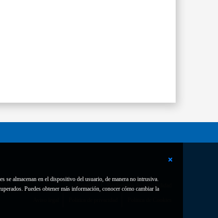
es se almacenan en el dispositivo del usuario, de manera no intrusiva.
Contacto
Declaración de accesibilidad
 recuperados. Puedes obtener más información, conocer cómo cambiar la
Aviso legal
Política de privacidad
Política de Cookies