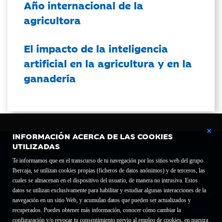
Año internacional de la
agricultora
El impacto de la inteligencia
artificial en la agricultura y en la
ganadería
INFORMACIÓN ACERCA DE LAS COOKIES
UTILIZADAS
Te informamos que en el transcurso de tu navegación por los sitios web del grupo
Ibercaja, se utilizan cookies propias (ficheros de datos anónimos) y de terceros, las
cuales se almacenan en el dispositivo del usuario, de manera no intrusiva. Estos
Fundación Bancaria Ibercaja C.I.F. G-50000652.
datos se utilizan exclusivamente para habilitar y estudiar algunas interacciones de la
Inscrita en el Registro de Fundaciones del Mº de Educación, Cultura y Deporte con el nº
navegación en un sitio Web, y acumulan datos que pueden ser actualizados y
1689.
recuperados. Puedes obtener más información, conocer cómo cambiar la
Domicilio social: Joaquín Costa, 13. 50001 Zaragoza.
configuración y/o revocar tu consentimiento previo al empleo de cookies, en nuestra