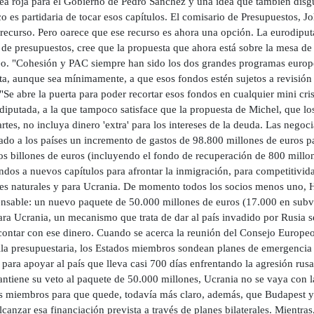
nea roja para el Gobierno de Pedro Sánchez y una idea que también dis
 es partidaria de tocar esos capítulos. El comisario de Presupuestos, Jo
recurso. Pero oarece que ese recurso es ahora una opción. La eurodiputa
de presupuestos, cree que la propuesta que ahora está sobre la mesa de 
o. "Cohesión y PAC siempre han sido los dos grandes programas europeo
ta, aunque sea mínimamente, a que esos fondos estén sujetos a revisión
"Se abre la puerta para poder recortar esos fondos en cualquier mini cr
diputada, a la que tampoco satisface que la propuesta de Michel, que l
rtes, no incluya dinero 'extra' para los intereses de la deuda. Las nego
ado a los países un incremento de gastos de 98.800 millones de euros pa
os billones de euros (incluyendo el fondo de recuperación de 800 millo
dos a nuevos capítulos para afrontar la inmigración, para competitivida
res naturales y para Ucrania. De momento todos los socios menos uno, H
ensable: un nuevo paquete de 50.000 millones de euros (17.000 en subve
ara Ucrania, un mecanismo que trata de dar al país invadido por Rusia 
contar con ese dinero. Cuando se acerca la reunión del Consejo Europeo
alla presupuestaria, los Estados miembros sondean planes de emergencia
para apoyar al país que lleva casi 700 días enfrentando la agresión rus
ntiene su veto al paquete de 50.000 millones, Ucrania no se vaya con l
s miembros para que quede, todavía más claro, además, que Budapest y s
lcanzar esa financiación prevista a través de planes bilaterales. Mient