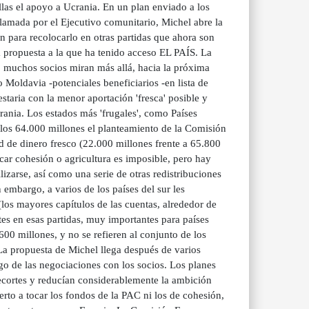
llas el apoyo a Ucrania. En un plan enviado a los
lamada por el Ejecutivo comunitario, Michel abre la
n para recolocarlo en otras partidas que ahora son
 propuesta a la que ha tenido acceso EL PAÍS. La
o muchos socios miran más allá, hacia la próxima
 Moldavia -potenciales beneficiarios -en lista de
staria con la menor aportación 'fresca' posible y
rania. Los estados más 'frugales', como Países
 los 64.000 millones el planteamiento de la Comisión
 de dinero fresco (22.000 millones frente a 65.800
car cohesión o agricultura es imposible, pero hay
zarse, así como una serie de otras redistribuciones
embargo, a varios de los países del sur les
 (los mayores capítulos de las cuentas, alrededor de
rtes en esas partidas, muy importantes para países
0 millones, y no se refieren al conjunto de los
 La propuesta de Michel llega después de varios
rgo de las negociaciones con los socios. Los planes
cortes y reducían considerablemente la ambición
rto a tocar los fondos de la PAC ni los de cohesión,