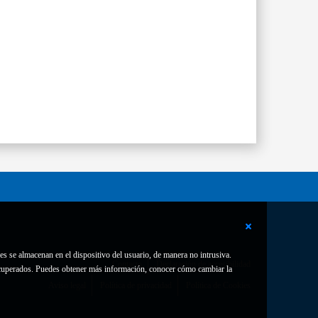
es se almacenan en el dispositivo del usuario, de manera no intrusiva.
Contacto
Declaración de accesibilidad
 recuperados. Puedes obtener más información, conocer cómo cambiar la
Aviso legal
Política de privacidad
Política de Cookies