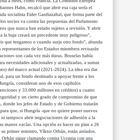
gusta a otros, como Francia. La Comisión Europea
hannes Hahn, recalcó que abrir esa caja sería el
da socialista Eider Gardiazabal, que forma parte del
los socios va contra las propuestas del Parlamento
s que nunca han estado sujetos a revisión. Y abrir
 a la baja creará un precedente muy peligroso",
isis que tengamos o cuando surja otro fondo", abunda
os representantes de los Estados miembros revisarán
ciaciones son cada vez más duras. Bruselas había
ra necesidades adicionales y actualizadas, a sumar
nes) del marco actual (2021-2024). La idea era dar
d, para un fondo destinado a apoyar frente a los
ungría, consideran uno de esos capítulos
nciones y 33.000 millones en créditos) a cuatro
seguridad y un cierto grado de compromiso de que
, donde los jefes de Estado y de Gobierno tratarán
 para que, si Hungría -que no quiere poner nuevos
a ni tampoco abrir negociaciones de adhesión a la
as manos vacías. Una opción es hacer un plan a 26
u primer ministro, Víktor Orbán, están aislados.
ras, Orbán sigue clamando contra Ucrania con una