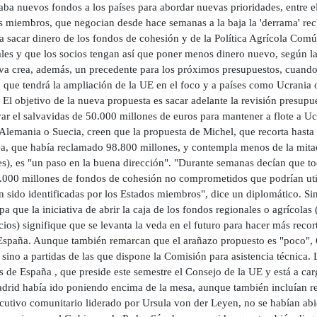
ba nuevos fondos a los países para abordar nuevas prioridades, entre e
s miembros, que negocian desde hace semanas a la baja la 'derrama' rec
a sacar dinero de los fondos de cohesión y de la Política Agrícola Comú
ales y que los socios tengan así que poner menos dinero nuevo, según la
tiva crea, además, un precedente para los próximos presupuestos, cuand
, que tendrá la ampliación de la UE en el foco y a países como Ucrania o
 El objetivo de la nueva propuesta es sacar adelante la revisión presupue
ar el salvavidas de 50.000 millones de euros para mantener a flote a Uc
 Alemania o Suecia, creen que la propuesta de Michel, que recorta hasta
a, que había reclamado 98.800 millones, y contempla menos de la mitad
s), es "un paso en la buena dirección". "Durante semanas decían que to
5.000 millones de fondos de cohesión no comprometidos que podrían utili
 sido identificadas por los Estados miembros", dice un diplomático. Sin 
a que la iniciativa de abrir la caja de los fondos regionales o agrícolas
cios) signifique que se levanta la veda en el futuro para hacer más reco
spaña. Aunque también remarcan que el arañazo propuesto es "poco", 60
sino a partidas de las que dispone la Comisión para asistencia técnica.
s de España , que preside este semestre el Consejo de la UE y está a ca
drid había ido poniendo encima de la mesa, aunque también incluían re
cutivo comunitario liderado por Ursula von der Leyen, no se habían abie