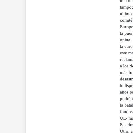
una lí
tampoco
último 
comité 
Europe
la puer
opina. 
la euro
este ma
reclam
a los d
más fon
desast
indisp
años p
podrá 
la bat
fondos 
UE- ma
Estado
Otro, a