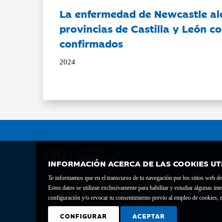
La enfermedad de Newcastle al
provincias de Castilla y León c
confirmados
2024
INFORMACIÓN ACERCA DE LAS COOKIES UT
Te informamos que en el transcurso de tu navegación por los sitios web del 
Fundación Bancaria Ibercaja C.I.F. G-50000652.
Estos datos se utilizan exclusivamente para habilitar y estudiar algunas 
Inscrita en el Registro de Fundaciones del Mº de Educación, Cultura y Depor
configuración y/o revocar tu consentimiento previo al empleo de cookies, e
Domicilio social: Joaquín Costa, 13. 50001 Zaragoza.
CONFIGURAR
ACEPTAR