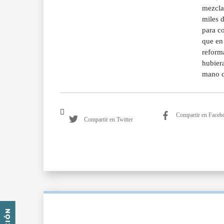
mezcla
miles 
para co
que en
reforma
hubier
mano c
Compartir en Faceb
Compartir en Twitter