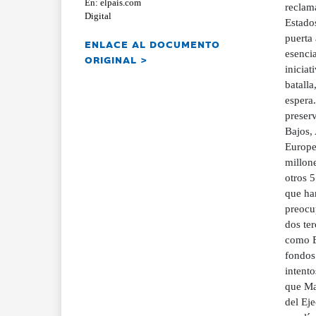
En: elpais.com
reclama
Digital
Estado
puerta 
ENLACE AL DOCUMENTO
esenci
ORIGINAL >
inicia
batalla
espera.
preserv
Bajos,
Europe
millone
otros 
que han
preocup
dos ter
como E
fondos 
intento
que Ma
del Eje