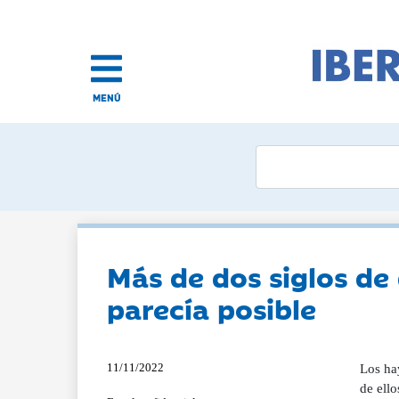
MENÚ
Más de dos siglos de
parecía posible
11/11/2022
Los hay rojos, amarillos, verdes, rosas, morados, redondeados, achatados, grandes, pequeños, asurcados, lisos... Todos y cada uno de ellos resultan un manjar popular omnipresente en la concepción moderna de la gastronomía . Sin tomates , sencillamente, la cocina actual no se entendería. ¿Qué es sin él el pisto, el salmorejo, el gazpacho, la pasta o cualquier cosa que se te ocurra? Sin embargo, aún quedan personas que los detestan, un repudio que parece acompañar la historia de esta curiosa fruta desde que llegó por primera vez a Europa 