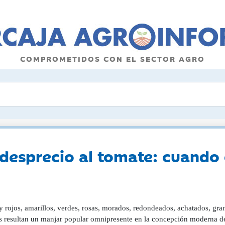
COMPROMETIDOS CON EL SECTOR AGRO
 desprecio al tomate: cuando
a finales del siglo XVI. De origen incierto, los tomates pudieron originarse en las tierras de los Andes peruanos , donde existían como una pequeña planta silvestre que crecía a sus anchas. Poco se parecía aquella planta a la tomatera en la que estás pensando y mucho menos ofrecía el tomate en el que estás pensando. Era un tomate tipo cherri , de color amarillento y más bien ácido cuyas semillas llegaron a Mesoamérica transportadas por el viento o, tal vez, en el estómago de algunas aves migratorias. Así, poco a poco, se fue domesticando de mano en mano entre las culturas agrícolas de Perú, Ecuador y México. Esta domesticación, junto a los viajes asociados a ella, implicó una importante pérdida de su diversidad genética . Resulta paradójico, como apuntan en The Conversation José Blanca y Joaquin Cañizares, ambos profesores de Genética en la Universidad Politécnica de Valencia, que esta especie cultivada en la actualidad disfrute de una inmensa diversidad de tipos de fruto a pesar de haber perdido la mayoría de su potencial genético: "Durante el siglo XX, los agricultores que lo mejoraron tuvieron que buscar genes de resistencia a enfermedades entre las especies silvestres porque la cultivada los había perdido durante su domesticación", explican, reconociendo que la selección, tanto la natural como la artificial, de una planta funciona eligiendo las variedades más adecuadas para cada situación, adaptándola para superar problemas medioambientales inesperados, por lo que "sin diversidad no hay evolución posible". Su nombre proviene del concepto azteca tomatl , aunque también de xitomatl . Ambos significan 'fruta redonda', pero con ciertas diferencias que las lenguas latinas siguen conservando pese a la historia que va consigo. Precisamente quienes se dedican a estudiarla desconocen cuándo llegaron los tomates a Europa para ser lo que son ahora. En ese trazo a veces perdido, es gracias a Bernardino de Sahagún que tenemos constancia del uso ancestral del tomate en la cocina de los indios cuando en su Historia general de las cosas de Nueva España habla de los mercados indígenas y de la costumbre de vendedoras de platos preparados haciendo el tomado, unos guisados hechos de pimientos y tomates, explica el investigador Carlos Azcoytia , autor de Historia de la cocina occidental . "Suelen poner en ellos pimiento, pepitas de calabaza, tomates, tomates gordos y más cosas que los hacen sabrosos", recogía Sahagún. Este texto, traducido a la lengua náhuatl, hace la distinción entre un tomatl (pequeños y agrios) y un xitomatl (más grandes, gordos y jugosos). Son más datos que esos, se considera que, en algunos de los famosos viajes de Colón y compañía para el saqueo y expolio de aquellas tierras, una pequeña representación de las variedades existentes ya allí tuvieron que acabar desembarcando en Andalucía . No obstante, no hay rastro de ellos en el papel: "Los colonos registraron cuidadosamente la cantidad de oro y plata que trajeron hasta Sevilla, por ejemplo, pero no mencionaron nada de semillas de tomate", apuntan Blanca y Cañizares. Aquellas semillas, en cualquier caso, ya producían tomates rojos grumosos similares a las variedades que en la actualidad conocemos como "reliquia". Es decir, llegaron domesticados, listos para el cultivo del que se encargaron las clases populares de España e Italia, pues las clases dominantes consideraban el tomate un alimento poco saludable y una mera curiosidad botánica. Estaba bien, decían, como decoración, pero ni su color ni su forma ni su olor llamaban la atención de la sociedad blanca. Partiendo de la exigua diversidad llegada desde América, fueron las familias de campesinos agricultores los que consiguieron generar la gran diversidad de tipos de tomates europeos que colman nuestros huertos y despensas . Sarah Laskow explica en Atlas Obscura que la sociedad europea asoció esta planta con la solanácea mortal, debido en parte al herbolario italiano Pietro Andrea Matthioli, quien la etiquetó como "manzana dorada" en lo que se considera el primer registro escrito del tomate de 1544. "Esto generó asociaciones bíblicas en torno al tomate como que era una fuente peligrosa de la tentación , y permaneció bajo esa condición durante décadas", añade Laskow. Al mismo tiempo, la histeria masiva sancionada por la Iglesia y el Gobierno o "la manía por cazar brujas" estaba desarrollándose sin frenos. Mientras el tomate se asentaba, las mujeres eran quemadas, ahogadas, ahorcadas y aplastadas después de juicios tanto en tribunales seculares como religiosos donde las señalaban como peligro social. ¿Y qué tiene esto que ver con esta fruta? Resulta que los cazadores de brujas empezaron a interesarse en discernir la composición de lo que creían el ungüento que les hacía volar sentadas en sus escobas. Una potente sustancia mágica, consideraban algunos, que permitía encuentros con el diablo en las alturas; transformaba a la bruja en un hombre lobo, como se describe en los estudios de caso del prolífico cazador de brujas Henry Boguet, y hasta hacía las veces de refugio desde el que acechar escondidas. Los ingredientes clave, registrados por el médico del papa Andrés Laguna en 1545, fueron acordados por consenso: la cicuta, la belladona, el beleño y la mandrágora , los tres últimos son parientes botánicos cercanos del tomate . De hecho, la similitud de los tomates con la belladona es evidente incluso para un ojo inexperto. Se trata de plantas prácticamente idénticas entre las que es