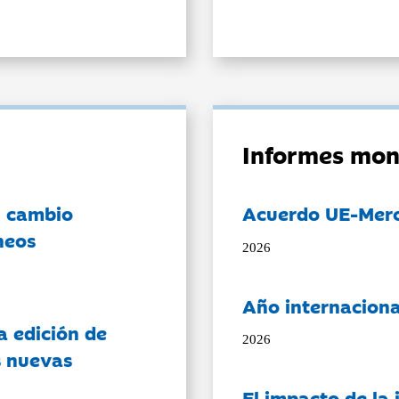
Informes mon
l cambio
Acuerdo UE-Mer
neos
2026
Año internaciona
a edición de
2026
s nuevas
El impacto de la i