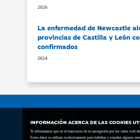
2026
La enfermedad de Newcastle al
provincias de Castilla y León c
confirmados
2024
INFORMACIÓN ACERCA DE LAS COOKIES UT
Te informamos que en el transcurso de tu navegación por los sitios web del 
Fundación Bancaria Ibercaja C.I.F. G-50000652.
Estos datos se utilizan exclusivamente para habilitar y estudiar algunas 