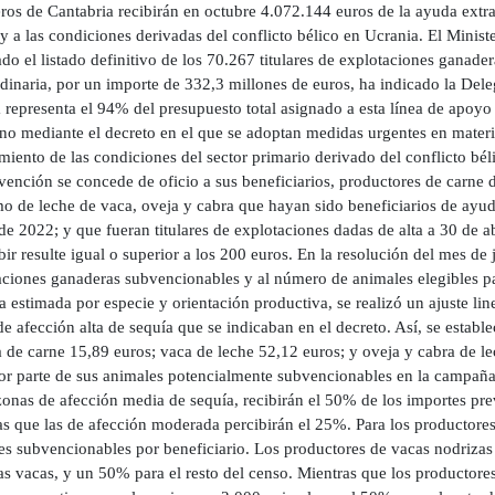
ros de Cantabria recibirán en octubre 4.072.144 euros de la ayuda extra
y a las condiciones derivadas del conflicto bélico en Ucrania. El Minist
do el listado definitivo de los 70.267 titulares de explotaciones ganade
dinaria, por un importe de 332,3 millones de euros, ha indicado la Dele
 representa el 94% del presupuesto total asignado a esta línea de apoyo
o mediante el decreto en el que se adoptan medidas urgentes en materia 
iento de las condiciones del sector primario derivado del conflicto bél
vención se concede de oficio a sus beneficiarios, productores de carne 
mo de leche de vaca, oveja y cabra que hayan sido beneficiarios de ayud
de 2022; y que fueran titulares de explotaciones dadas de alta a 30 de 
bir resulte igual o superior a los 200 euros. En la resolución del mes de 
ciones ganaderas subvencionables y al número de animales elegibles par
estimada por especie y orientación productiva, se realizó un ajuste line
e afección alta de sequía que se indicaban en el decreto. Así, se establ
a de carne 15,89 euros; vaca de leche 52,12 euros; y oveja y cabra de l
or parte de sus animales potencialmente subvencionables en la campañ
onas de afección media de sequía, recibirán el 50% de los importes prev
as que las de afección moderada percibirán el 25%. Para los productore
es subvencionables por beneficiario. Los productores de vacas nodrizas 
s vacas, y un 50% para el resto del censo. Mientras que los productore