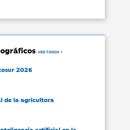
ográficos
VER TODOS
cosur 2026
l de la agricultora
nteligencia artificial en la