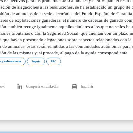
s respectivos para los primeros 2.000 animales y el 50% para el resto de
ación de alegaciones a las resoluciones, se ha establecido un grupo de b
tablón de anuncios de la sede electrónica del Fondo Español de Garantía
ulares de explotaciones ganaderas, el número de cabezas de ganado comp
ión también recoge igualmente aquellos titulares a los que no se les ha r
ciones tributarias o con la Seguridad Social, que cuentan con un plazo
es que hayan presentado alegaciones sobre aspectos relacionados con la z
 de animales, éstas serán remitidas a las comunidades autónomas para su
ión de las mismas y, si procede, al pago de la ayuda correspondiente.
 y subvenciones
Sequía
PAC
ook
Compartir en LinkedIn
Imprimir