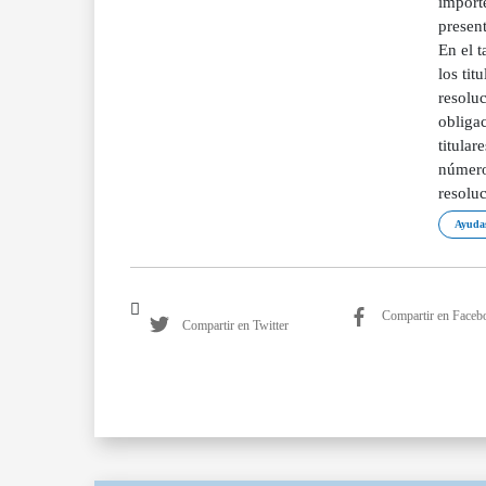
importe
present
En el 
los tit
resoluc
obliga
titular
número
resoluc
Ayudas
Compartir en Faceb
Compartir en Twitter