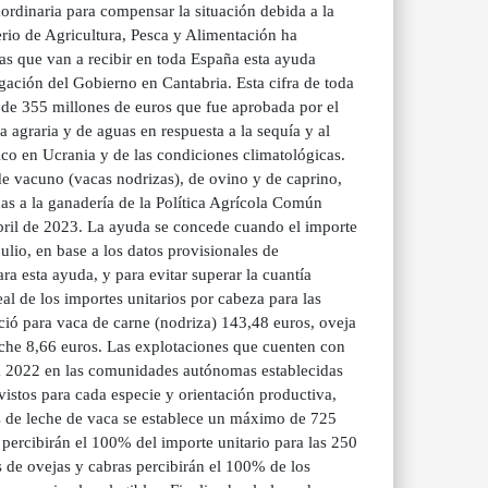
ordinaria para compensar la situación debida a la
erio de Agricultura, Pesca y Alimentación ha
ras que van a recibir en toda España esta ayuda
gación del Gobierno en Cantabria. Esta cifra de toda
 de 355 millones de euros que fue aprobada por el
agraria y de aguas en respuesta a la sequía y al
ico en Ucrania y de las condiciones climatológicas.
de vacuno (vacas nodrizas), de ovino y de caprino,
as a la ganadería de la Política Agrícola Común
abril de 2023. La ayuda se concede cuando el importe
julio, en base a los datos provisionales de
a esta ayuda, y para evitar superar la cuantía
al de los importes unitarios por cabeza para las
eció para vaca de carne (nodriza) 143,48 euros, oveja
eche 8,66 euros. Las explotaciones que cuenten con
a 2022 en las comunidades autónomas establecidas
istos para cada especie y orientación productiva,
s de leche de vaca se establece un máximo de 725
percibirán el 100% del importe unitario para las 250
s de ovejas y cabras percibirán el 100% de los