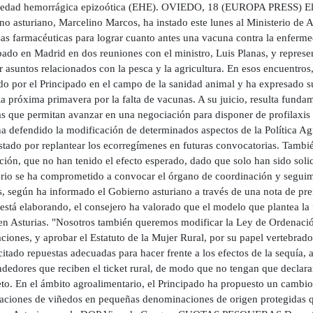
edad hemorrágica epizoótica (EHE). OVIEDO, 18 (EUROPA PRESS) El co
o asturiano, Marcelino Marcos, ha instado este lunes al Ministerio de A
as farmacéuticas para lograr cuanto antes una vacuna contra la enferm
ipado en Madrid en dos reuniones con el ministro, Luis Planas, y repres
 asuntos relacionados con la pesca y la agricultura. En esos encuentros,
ado por el Principado en el campo de la sanidad animal y ha expresado 
la próxima primavera por la falta de vacunas. A su juicio, resulta fun
 que permitan avanzar en una negociación para disponer de profilaxis lo 
ha defendido la modificación de determinados aspectos de la Política 
stado por replantear los ecorregímenes en futuras convocatorias. Tambié
ción, que no han tenido el efecto esperado, dado que solo han sido solic
erio se ha comprometido a convocar el órgano de coordinación y seguimi
, según ha informado el Gobierno asturiano a través de una nota de pre
está elaborando, el consejero ha valorado que el modelo que plantea la
 en Asturias. "Nosotros también queremos modificar la Ley de Ordenación
ciones, y aprobar el Estatuto de la Mujer Rural, por su papel vertebrado
citado repuestas adecuadas para hacer frente a los efectos de la sequía, 
edores que reciben el ticket rural, de modo que no tengan que declarar 
to. En el ámbito agroalimentario, el Principado ha propuesto un cambi
zaciones de viñedos en pequeñas denominaciones de origen protegidas q