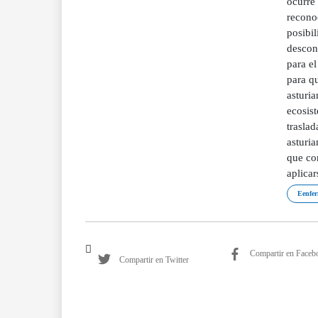
ocurre
recono
posibi
descon
para el
para qu
asturia
ecosis
traslad
asturia
que co
aplicar
Eenfer
Compartir en Faceb
Compartir en Twitter