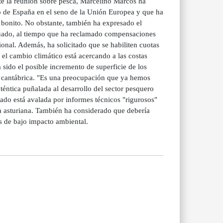
la reunión sobre pesca, Marcelino Marcos ha
o de España en el seno de la Unión Europea y que ha
 bonito. No obstante, también ha expresado el
nguado, al tiempo que ha reclamado compensaciones
ional. Además, ha solicitado que se habiliten cuotas
 el cambio climático está acercando a las costas
 sido el posible incremento de superficie de los
sa cantábrica. "Es una preocupación que ya hemos
uténtica puñalada al desarrollo del sector pesquero
pado está avalada por informes técnicos "rigurosos"
a asturiana. También ha considerado que debería
es de bajo impacto ambiental.