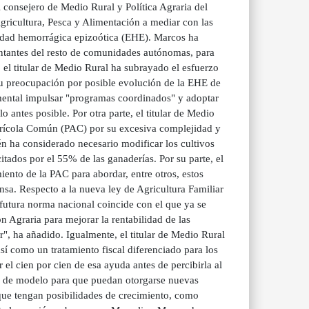
nsejero de Medio Rural y Política Agraria del
gricultura, Pesca y Alimentación a mediar con las
edad hemorrágica epizoótica (EHE). Marcos ha
entantes del resto de comunidades autónomas, para
 el titular de Medio Rural ha subrayado el esfuerzo
su preocupación por posible evolución de la EHE de
damental impulsar "programas coordinados" y adoptar
antes posible. Por otra parte, el titular de Medio
Agrícola Común (PAC) por su excesiva complejidad y
n ha considerado necesario modificar los cultivos
itados por el 55% de las ganaderías. Por su parte, el
ento de la PAC para abordar, entre otros, estos
nsa. Respecto a la nueva ley de Agricultura Familiar
 futura norma nacional coincide con el que ya se
 Agraria para mejorar la rentabilidad de las
r", ha añadido. Igualmente, el titular de Medio Rural
así como un tratamiento fiscal diferenciado para los
el cien por cien de esa ayuda antes de percibirla al
o de modelo para que puedan otorgarse nuevas
ue tengan posibilidades de crecimiento, como