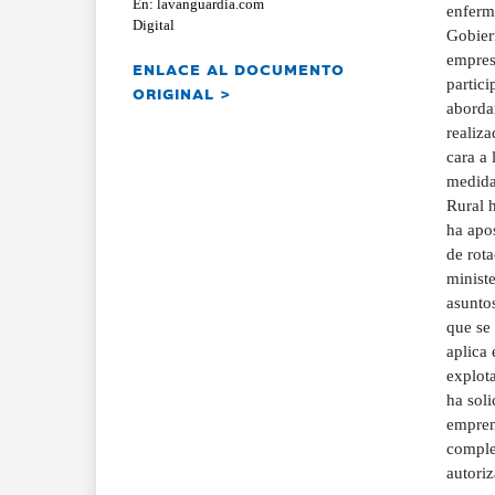
En: lavanguardia.com
enferm
Digital
Gobiern
empres
ENLACE AL DOCUMENTO
partic
ORIGINAL >
abordar
realiz
cara a 
medidas
Rural 
ha apo
de rota
minist
asuntos
que se 
aplica
explota
ha soli
emprend
comple
autori