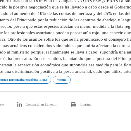
 en Asturias con la DOP Vino de Cangas. CUOTAS PESQUERAS Durante 
cido la positiva negociación que se ha llevado a cabo desde el Gobiern
litado el aumento del 10% de las cuotas de merluza y del 25% en las del
tento del Principado por la reducción de las capturas de abadejo y le
 sector, pese a que estas especies afectan en menor medida a la flota reg
e los profesionales asturianos puedan pescar atún rojo, una especie que
nas. Otro de los asuntos sobre los que se ha pronunciado el consejero ha
temas acuáticos considerados vulnerables que podría afectar a la corni
ado al ministerio porque, si finalmente se lleva a cabo, supondría una a
no", ha precisado. En este sentido, ha añadido que la postura del Princi
nstatan la repercusión económica que supondría esa medida para la flot
se una discriminación positiva a la pesca artesanal, dado que utiliza art
medad hemorrágica epizoótica (EHE)
Vacuna
ook
Compartir en LinkedIn
Imprimir