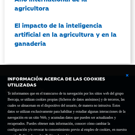
agricultora
El impacto de la inteligencia
artificial en la agricultura y en la
ganadería
INFORMACIÓN ACERCA DE LAS COOKIES
UTILIZADAS
Te informamos que en el transcurso de tu navegación por los sitios web del grupo
Ibercaja, se utilizan cookies propias (ficheros de datos anónimos) y de terceros, las
cuales se almacenan en el dispositivo del usuario, de manera no intrusiva. Estos
Fundación Bancaria Ibercaja C.I.F. G-50000652.
datos se utilizan exclusivamente para habilitar y estudiar algunas interacciones de la
Inscrita en el Registro de Fundaciones del Mº de Educación, Cultura y Deporte con el nº
navegación en un sitio Web, y acumulan datos que pueden ser actualizados y
1689.
recuperados. Puedes obtener más información, conocer cómo cambiar la
Domicilio social: Joaquín Costa, 13. 50001 Zaragoza.
configuración y/o revocar tu consentimiento previo al empleo de cookies, en nuestra
Contacto
Declaración de accesibilidad