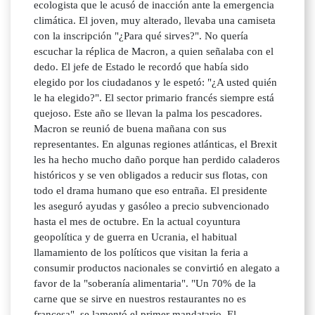
ecologista que le acusó de inacción ante la emergencia
climática. El joven, muy alterado, llevaba una camiseta
con la inscripción "¿Para qué sirves?". No quería
escuchar la réplica de Macron, a quien señalaba con el
dedo. El jefe de Estado le recordó que había sido
elegido por los ciudadanos y le espetó: "¿A usted quién
le ha elegido?". El sector primario francés siempre está
quejoso. Este año se llevan la palma los pescadores.
Macron se reunió de buena mañana con sus
representantes. En algunas regiones atlánticas, el Brexit
les ha hecho mucho daño porque han perdido caladeros
históricos y se ven obligados a reducir sus flotas, con
todo el drama humano que eso entraña. El presidente
les aseguró ayudas y gasóleo a precio subvencionado
hasta el mes de octubre. En la actual coyuntura
geopolítica y de guerra en Ucrania, el habitual
llamamiento de los políticos que visitan la feria a
consumir productos nacionales se convirtió en alegato a
favor de la "soberanía alimentaria". "Un 70% de la
carne que se sirve en nuestros restaurantes no es
francesa", se lamentó el primer mandatario. El