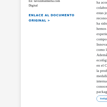
En: lavozdealmeria.com
ha aco
Digital
colabo
estas j
ENLACE AL DOCUMENTO
recono
ORIGINAL >
ha sid
hemos 
experie
compos
Innovac
como la
Además,
ecológ
en el 
la pro
medalla
interna
conocer
packagi
biológ