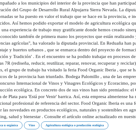
mpañado a los municipios del interior de la provincia que han participa
ración del Grupo de Desarrollo Rural Alpujarra Sierra Nevada. La diput
ornadas se ha puesto en valor el trabajo que se hace en la provincia, e i
cidos. Así hemos podido exportar el modelo de agricultura ecológica que
o una experiencia de trabajo muy gratificante donde hemos creado sine
conocido también de primera mano los proyectos que están realizando
ncias agrícolas", ha valorado la diputada provincial. En Reduaña han pa
taje y huertos urbanos , que se enmarca dentro del proyecto de formaci
ión y Tradición' . En el encuentro se ha podido trabajar en procesos de
s 7R (rediseña, reducir, reutilizar, reparar, renovar, recuperar y recicla
 el grupo de trabajo ha visitado la feria Food Organic Iberia , que se 
icos de la provincia han triunfado. Bodega Palomillo , una de las empre
Concurso Internacional de Vinos y Vinagres Ecológicos y Ecoracimo, po
ducción ecológica. En concreto dos de sus vinos han sido premiados: el 
 de Plata para 'Está por Venir' barrica. Así, esta empresa almeriense ha
cional profesional de referencia del sector. Food Organic Iberia es una 
 las novedades en productos ecológicos, naturales y sostenibles en agroa
ng, salud y bienestar . Consulte el artículo online actualizado en nuest
ica u orgánica
Vino
Agricultura ecológica o producción ecológica