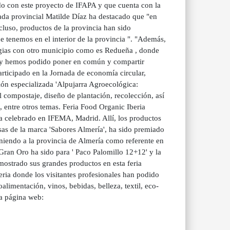
do con este proyecto de IFAPA y que cuenta con la
ada provincial Matilde Díaz ha destacado que "en
ncluso, productos de la provincia han sido
 tenemos en el interior de la provincia ". "Además,
rgias con otro municipio como es Redueña , donde
 y hemos podido poner en común y compartir
rticipado en la Jornada de economía circular,
ón especializada 'Alpujarra Agroecológica:
l compostaje, diseño de plantación, recolección, así
r), entre otros temas. Feria Food Organic Iberia
ha celebrado en IFEMA, Madrid. Allí, los productos
sas de la marca 'Sabores Almería', ha sido premiado
niendo a la provincia de Almería como referente en
Gran Oro ha sido para ' Paco Palomillo 12+12' y la
 mostrado sus grandes productos en esta feria
feria donde los visitantes profesionales han podido
limentación, vinos, bebidas, belleza, textil, eco-
ra página web: