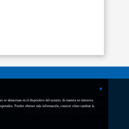
es se almacenan en el dispositivo del usuario, de manera no intrusiva.
Contacto
Declaración de accesibilidad
 recuperados. Puedes obtener más información, conocer cómo cambiar la
Aviso legal
Política de privacidad
Política de Cookies