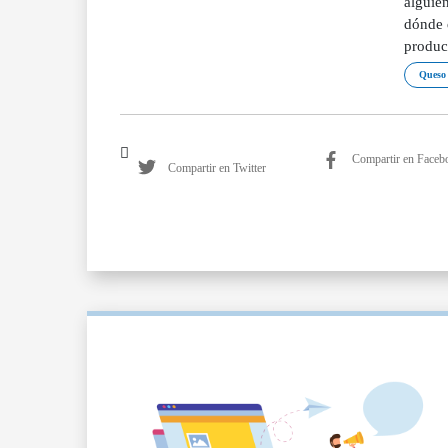
alguien
dónde 
produc
Queso 
Compartir en Faceb
Compartir en Twitter