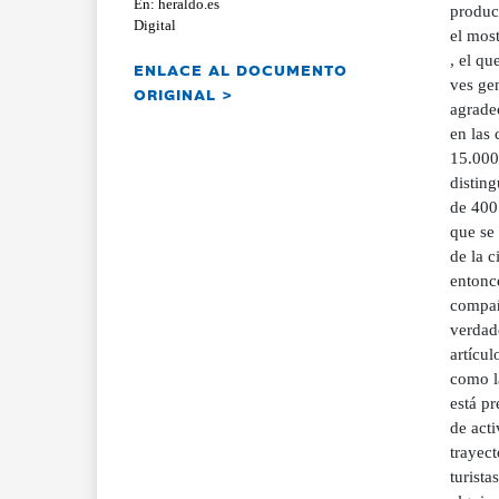
En: heraldo.es
produc
Digital
el most
, el qu
ENLACE AL DOCUMENTO
ves ge
ORIGINAL >
agrade
en las
15.000
disting
de 400
que se
de la c
entonc
compañí
verdade
artícu
como l
está pr
de acti
trayect
turist