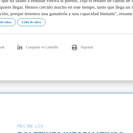
 que ha salido a estudiar vuelva al pueblo, coja el rebaño de cabras de l
quiere llegar. Hemos crecido mucho en este tiempo, tanto que llega u
ción, porque tenemos una ganadería y una capacidad limitada", resume B
de cabra
Leche de cabra
ook
Compartir en LinkedIn
Imprimir
RECIBE LOS