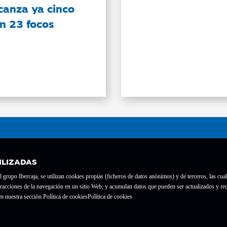
canza ya cinco
on 23 focos
ILIZADAS
grupo Ibercaja, se utilizan cookies propias (ficheros de datos anónimos) y de terceros, las cual
interacciones de la navegación en un sitio Web, y acumulan datos que pueden ser actualizados y
te con el nº 1689.
n nuestra sección Política de cookies
Política de cookies