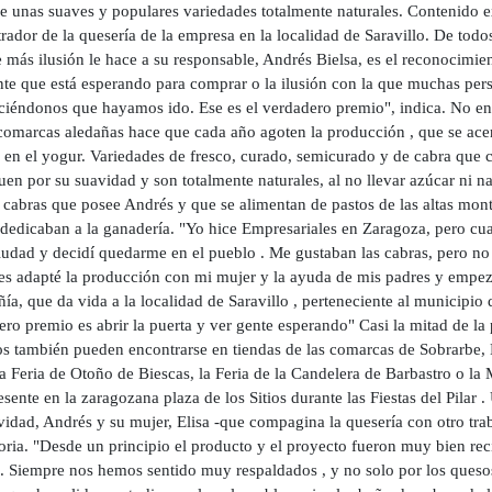
e unas suaves y populares variedades totalmente naturales. Contenido
rador de la quesería de la empresa en la localidad de Saravillo. De tod
e más ilusión le hace a su responsable, Andrés Bielsa, es el reconocimie
nte que está esperando para comprar o la ilusión con la que muchas pers
ciéndonos que hayamos ido. Ese es el verdadero premio", indica. No en 
 comarcas aledañas hace que cada año agoten la producción , que se acer
 en el yogur. Variedades de fresco, curado, semicurado y de cabra que c
uen por su suavidad y son totalmente naturales, al no llevar azúcar ni 
 cabras que posee Andrés y que se alimentan de pastos de las altas mont
 dedicaban a la ganadería. "Yo hice Empresariales en Zaragoza, pero cu
iudad y decidí quedarme en el pueblo . Me gustaban las cabras, pero no er
es adapté la producción con mi mujer y la ayuda de mis padres y empez
a, que da vida a la localidad de Saravillo , perteneciente al municipio
ro premio es abrir la puerta y ver gente esperando" Casi la mitad de la
los también pueden encontrarse en tiendas de las comarcas de Sobrarbe, 
a Feria de Otoño de Biescas, la Feria de la Candelera de Barbastro o la
esente en la zaragozana plaza de los Sitios durante las Fiestas del Pila
vidad, Andrés y su mujer, Elisa -que compagina la quesería con otro tr
oria. "Desde un principio el producto y el proyecto fueron muy bien rec
as. Siempre nos hemos sentido muy respaldados , y no solo por los queso