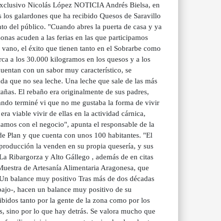
 exclusivo Nicolás López NOTICIA Andrés Bielsa, en
os los galardones que ha recibido Quesos de Saravillo
nto del público. "Cuando abres la puerta de casa y ya
onas acuden a las ferias en las que participamos
vano, el éxito que tienen tanto en el Sobrarbe como
ca a los 30.000 kilogramos en los quesos y a los
uentan con un sabor muy característico, se
nada que no sea leche. Una leche que sale de las más
añas. El rebaño era originalmente de sus padres,
ando terminé vi que no me gustaba la forma de vivir
a viable vivir de ellas en la actividad cárnica,
amos con el negocio", apunta el responsable de la
 de Plan y que cuenta con unos 100 habitantes. "El
 producción la venden en su propia quesería, y sus
La Ribargorza y Alto Gállego , además de en citas
 Muestra de Artesanía Alimentaria Aragonesa, que
r . Un balance muy positivo Tras más de dos décadas
abajo-, hacen un balance muy positivo de su
ibidos tanto por la gente de la zona como por los
s, sino por lo que hay detrás. Se valora mucho que