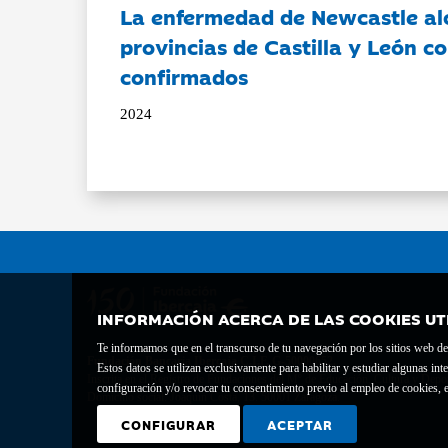
La enfermedad de Newcastle al
provincias de Castilla y León c
confirmados
2024
INFORMACIÓN ACERCA DE LAS COOKIES UT
Te informamos que en el transcurso de tu navegación por los sitios web del 
Fundación Bancaria Ibercaja C.I.F. G-50000652.
Estos datos se utilizan exclusivamente para habilitar y estudiar algunas 
Inscrita en el Registro de Fundaciones del Mº de Educación, Cultura y Depor
configuración y/o revocar tu consentimiento previo al empleo de cookies, e
Domicilio social: Joaquín Costa, 13. 50001 Zaragoza.
CONFIGURAR
ACEPTAR