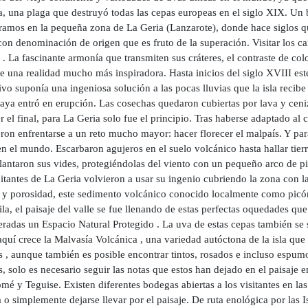
a, una plaga que destruyó todas las cepas europeas en el siglo XIX. Un 
ramos en la pequeña zona de La Geria (Lanzarote), donde hace siglos qu
con denominación de origen que es fruto de la superación. Visitar los 
 La fascinante armonía que transmiten sus cráteres, el contraste de color
 una realidad mucho más inspiradora. Hasta inicios del siglo XVIII este v
ivo suponía una ingeniosa solución a las pocas lluvias que la isla recib
aya entró en erupción. Las cosechas quedaron cubiertas por lava y cen
 el final, para La Geria solo fue el principio. Tras haberse adaptado al 
eron enfrentarse a un reto mucho mayor: hacer florecer el malpaís. Y pa
n el mundo. Escarbaron agujeros en el suelo volcánico hasta hallar tierra 
lantaron sus vides, protegiéndolas del viento con un pequeño arco de pi
itantes de La Geria volvieron a usar su ingenio cubriendo la zona con l
 y porosidad, este sedimento volcánico conocido localmente como picón,
fila, el paisaje del valle se fue llenando de estas perfectas oquedades 
radas un Espacio Natural Protegido . La uva de estas cepas también se s
 aquí crece la Malvasía Volcánica , una variedad autóctona de la isla qu
 , aunque también es posible encontrar tintos, rosados e incluso espumos
 solo es necesario seguir las notas que estos han dejado en el paisaje e
mé y Teguise. Existen diferentes bodegas abiertas a los visitantes en las
a o simplemente dejarse llevar por el paisaje. De ruta enológica por las 