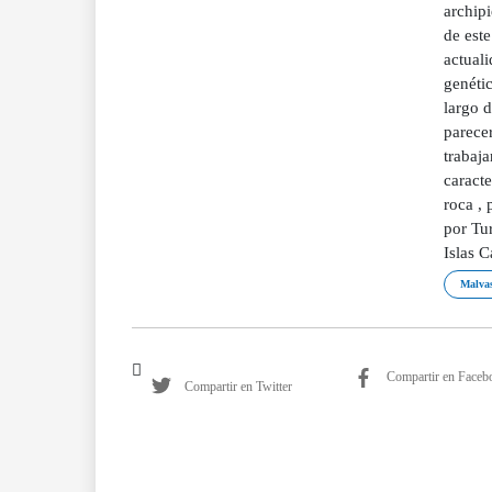
archipi
de este
actuali
genétic
largo d
parecer
trabaja
caracte
roca , 
por Tu
Islas C
Malvas
Compartir en Faceb
Compartir en Twitter