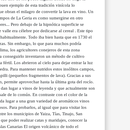
buen ejemplo de esta tradición vinícola lo
e obran el milagro de convertir la lava en vino. Un
campos de La Geria es como sumergirse en otro
es... Pero debajo de la hipnótica superficie se
alle era célebre por dedicarse al cereal . Este tipo
e habitualmente. Todo iba bien hasta que en 1730 el
izas. Sin embargo, lo que para muchos podría
clima, los agricultores conejeros de esta zona
ra conseguirlo inventaron un método de cultivo
fértil. Los abrieron al cielo para dejar entrar la luz
edra. Para mantener nutridos estos insólitos campos,
apilli (pequeños fragmentos de lava). Gracias a sus
 permite aprovechar hasta la última gota del rocío.
que dan lugar a vinos de leyenda y que actualmente son
ale de lo común. En contraste con el color de la
e da lugar a una gran variedad de aromáticos vinos
os. Para probarlos, al igual que para visitar los
ntre los municipios de Yaiza, Tías, Tinajo, San
 que poder realizar catas y maridajes, conocer la
Islas Canarias El origen volcánico de todo el