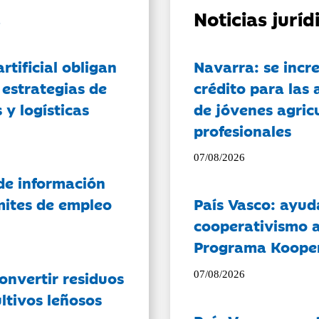
Noticias jurí
artificial obligan
Navarra: se incr
 estrategias de
crédito para las 
 y logísticas
de jóvenes agricu
profesionales
07/08/2026
de información
ámites de empleo
País Vasco: ayud
cooperativismo a
Programa Koope
onvertir residuos
07/08/2026
ltivos leñosos