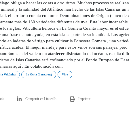
élago obliga a hacer las cosas a otro ritmo. Muchos procesos se realiza
 mineral y la salinidad del Atlántico han hecho de las Islas Canarias un
dad, el territorio cuenta con once Denominaciones de Origen (cinco de el
amente más de 130 variedades diferentes de uva. Esta labor incansable 
e los siglos. Viticultura heroica en La Gomera Cuanto mayor es el esfue
 una frase de autoayuda, en esta isla es parte de su identidad. Los agric
ndo en laderas de vértigo para cultivar la Forastera Gomera , una varie
rística acidez. El mejor maridaje para estos vinos son sus paisajes, per
panorámicas del valle o un atardecer disfrutando del océano, resulta difí
rismo de Islas Canarias está cofinanciado por el Fondo Europeo de Desa
anarias aquí . En colaboración con:
ía Volcánica
La Geria (Lanzarote)
Vino
ook
Compartir en LinkedIn
Imprimir