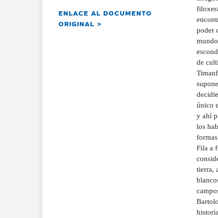
filoxer
ENLACE AL DOCUMENTO
encont
ORIGINAL >
poder 
mundo .
esconde
de cult
Timanf
suponer
decidi
único e
y ahí p
los hab
formas
Fila a 
conside
tierra,
blancos
campos,
Bartolo
histori