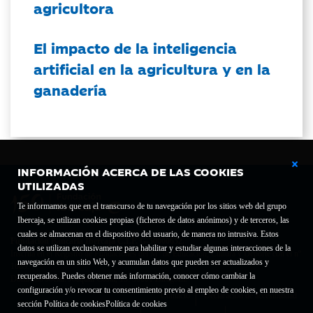
agricultora
El impacto de la inteligencia
artificial en la agricultura y en la
ganadería
INFORMACIÓN ACERCA DE LAS COOKIES
UTILIZADAS
Te informamos que en el transcurso de tu navegación por los sitios web del grupo
Ibercaja, se utilizan cookies propias (ficheros de datos anónimos) y de terceros, las
cuales se almacenan en el dispositivo del usuario, de manera no intrusiva. Estos
Fundación Bancaria Ibercaja C.I.F. G-50000652.
datos se utilizan exclusivamente para habilitar y estudiar algunas interacciones de la
Inscrita en el Registro de Fundaciones del Mº de Educación, Cultura y Deporte con el nº
navegación en un sitio Web, y acumulan datos que pueden ser actualizados y
1689.
recuperados. Puedes obtener más información, conocer cómo cambiar la
Domicilio social: Joaquín Costa, 13. 50001 Zaragoza.
configuración y/o revocar tu consentimiento previo al empleo de cookies, en nuestra
Contacto
Declaración de accesibilidad
sección Política de cookies
Política de cookies