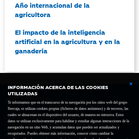
Año internacional de la
agricultora
El impacto de la inteligencia
artificial en la agricultura y en la
ganadería
INFORMACIÓN ACERCA DE LAS COOKIES
UTILIZADAS
Te informamos que en el transcurso de tu navegación por los sitios web del grupo
Ibercaja, se utilizan cookies propias (ficheros de datos anónimos) y de terceros, las
cuales se almacenan en el dispositivo del usuario, de manera no intrusiva. Estos
Fundación Bancaria Ibercaja C.I.F. G-50000652.
datos se utilizan exclusivamente para habilitar y estudiar algunas interacciones de la
Inscrita en el Registro de Fundaciones del Mº de Educación, Cultura y Deporte con el nº
navegación en un sitio Web, y acumulan datos que pueden ser actualizados y
1689.
recuperados. Puedes obtener más información, conocer cómo cambiar la
Domicilio social: Joaquín Costa, 13. 50001 Zaragoza.