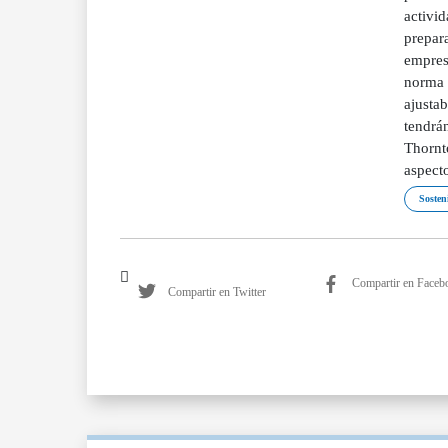
activid
prepara
empresa
norma m
ajustab
tendrá
Thornt
aspect
Sosten
Compartir en Faceb
Compartir en Twitter