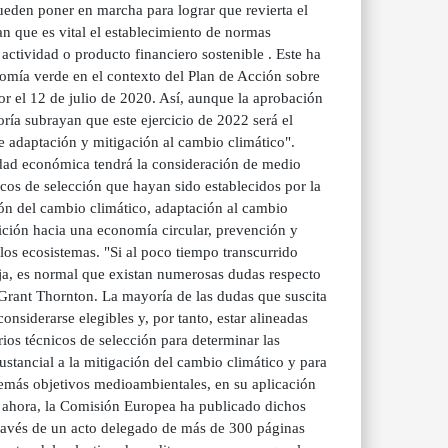
pueden poner en marcha para lograr que revierta el
n que es vital el establecimiento de normas
ctividad o producto financiero sostenible . Este ha
omía verde en el contexto del Plan de Acción sobre
or el 12 de julio de 2020. Así, aunque la aprobación
oría subrayan que este ejercicio de 2022 será el
de adaptación y mitigación al cambio climático".
vidad económica tendrá la consideración de medio
icos de selección que hayan sido establecidos por la
ón del cambio climático, adaptación al cambio
sición hacia una economía circular, prevención y
los ecosistemas. "Si al poco tiempo transcurrido
a, es normal que existan numerosas dudas respecto
 Grant Thornton. La mayoría de las dudas que suscita
nsiderarse elegibles y, por tanto, estar alineadas
ios técnicos de selección para determinar las
stancial a la mitigación del cambio climático y para
 demás objetivos medioambientales, en su aplicación
a ahora, la Comisión Europea ha publicado dichos
 través de un acto delegado de más de 300 páginas