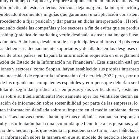
 muy complejo de aplicar y requiere amplios conocimientos técnicos. Fu
ión práctica de estos criterios técnicos "deja margen a la interpretación
publicado documentos ni guías que garanticen una aplicación consistente
rocediendo a fijar posición y dar pautas en dicha interpretación . Habrá
haciendo desde las compañías y los sectores a fin de evitar que se prod
shing (práctica de marketing verde destinada a crear una imagen ilusori
fuentes. Asimismo, desde otra de las principales auditoras del país recal
as deben ser adecuadamente soportados y detallados en los desgloses de
ncia de otros países, en España la informacióm requerida en el reglamen
ación de Estado de la Información no Financiera". Esta situación está 
iones y sectores, como Seopan, hayan establecido sus propias interpreta
te necesidad de reportar la información del ejercicio 2022 pero, por otr
l de los organismos competentes españoles y europeos que deberían ser l
dotar de seguridad jurídica a las empresas y sus verificadores", sostie
s sobre su huella ambiental Precisamente ayer los Veintisiete dieron su a
ación de información sobre sostenibilidad por parte de las empresas, lo
uen información detallada sobre su impacto en el medio ambiente, datos
sada. "Las nuevas normas harán que más entidades asuman su responsabil
d y las orientarán hacia una economía que beneficie a las personas y al
o de Chequia, país que ostenta la presidencia de turno, Jozef Síkela.C
tar información sobre la manera en que su modelo de negocio afecta a s