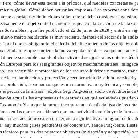
. Pero, cómo llevar esta teoría a la práctica, qué medidas concretas se 
amiento global. Cómo deben actuar las empresas. Los expertos considera
ente acordadas y definiciones sobre qué se debe considerar inversión, a
recisamente el objetivo de la Unión Europea con la creación de la Taxon
s Sostenibles , que fue publicado el 22 de junio de 2020 y entró en vig
 nuevo marco regulatorio es muy reciente, fuentes del sector de la audit
 "en el que es obligatorio el cálculo del alineamiento de los objetivos 
las definiciones que contiene la nueva regulación destaca que una acti
almente sostenible cuando dicha actividad se ajuste a los criterios técn
ón Europea para los seis grandes objetivos medioambientales : mitigaci
co, uso sostenible y protección de los recursos hídricos y marinos, tran
 de la contaminación y protección y recuperación de la biodiversidad y 
su aprobación, le sumamos que es una normativa muy técnica y complej
s aspectos de la misma", explica Segi Puig-Serra, socio de Auditoría de
lación actual a las empresas están centradas en qué actividades pueden co
Taxonomía. Y aunque la norma incorpora una detallada lista de los criter
ones en las que se considerará que una actividad contribuye de forma su
nar si esa acción no causa un perjuicio significativo a ninguno de los
ca "hay muchos grises pendientes de concretar", añade Puig-Serra. Hast
os técnicos para los dos primeros objetivos (mitigación y adaptación) a