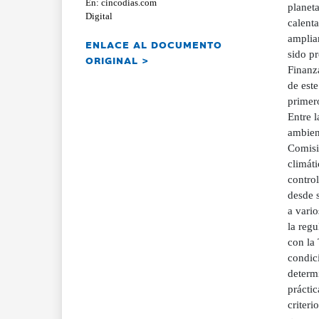
En: cincodias.com
planeta
Digital
calent
ampliam
ENLACE AL DOCUMENTO
sido p
ORIGINAL >
Finanza
de este
primero
Entre 
ambient
Comisi
climáti
control
desde 
a vario
la regu
con la 
condici
determi
prácti
criteri