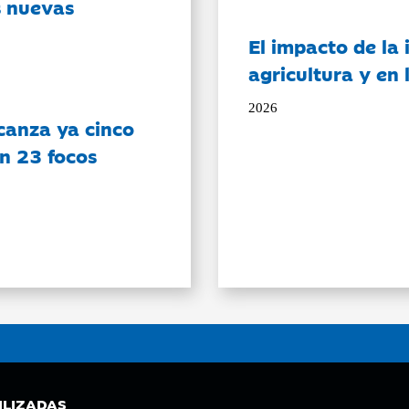
s nuevas
El impacto de la i
agricultura y en
2026
canza ya cinco
on 23 focos
ILIZADAS