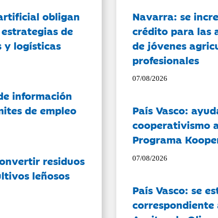
artificial obligan
Navarra: se incr
 estrategias de
crédito para las 
 y logísticas
de jóvenes agricu
profesionales
07/08/2026
de información
ámites de empleo
País Vasco: ayud
cooperativismo a
Programa Koope
onvertir residuos
07/08/2026
ltivos leñosos
País Vasco: se es
correspondiente a