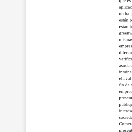
que es
aplicac
no ha 
están p
están 
greenwa
mismas 
empres
difere
verific
asociac
inminen
el ava
fin de 
empresa
present
publiq
intere
socieda
Comerci
presen