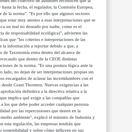
entes del colectivo de auditores reconocen que la
 y hasta la fecha, el regulador, la Comisión Europea,
 de la norma". "Es por ello que algunos sectores
 que estar muy atentos a esas interpretaciones que se
uzca un mal no deseado por nadie, como es el
a de responsabilidad ecológica)", advierten las
can que "los criterios e interpretaciones de las
 la información a reportar debido a que, a
to de Taxonomía entra dentro del alcance de
provocando que dentro de la CEOE distintas
ciones de la norma. "Es una postura lógica ante la
o lado, no dejan de ser interpretaciones propias sin
os encargados de aclarar las incertidumbres con el
nen desde Grant Thornton. Nuevas exigencias a las
probación definitiva a la directiva relativa a la
 que implica qué exigir a las compañías que
 a los que debe poder acceder cualquier persona
idad por las repercusiones que tienen en la
 medio ambiente", explicó el ministro de Industria y
on esta regulación, las empresas tendrán que
u sostenibilidad y sobre cómo influyen en sus