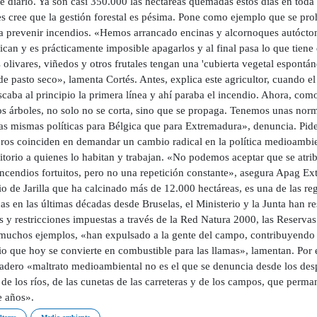
e diario. Ya son casi 350.000 las hectáreas quemadas estos días en toda
 cree que la gestión forestal es pésima. Pone como ejemplo que se prohí
a prevenir incendios. «Hemos arrancado encinas y alcornoques autócton
ican y es prácticamente imposible apagarlos y al final pasa lo que tien
 olivares, viñedos y otros frutales tengan una 'cubierta vegetal espontá
de pasto seco», lamenta Cortés. Antes, explica este agricultor, cuando e
caba al principio la primera línea y ahí paraba el incendio. Ahora, como
los árboles, no solo no se corta, sino que se propaga. Tenemos unas nor
as mismas políticas para Bélgica que para Extremadura», denuncia. Piden
ros coinciden en demandar un cambio radical en la política medioambien
ritorio a quienes lo habitan y trabajan. «No podemos aceptar que se atr
incendios fortuitos, pero no una repetición constante», asegura Apag E
o de Jarilla que ha calcinado más de 12.000 hectáreas, es una de las reg
das en las últimas décadas desde Bruselas, el Ministerio y la Junta han
 y restricciones impuestas a través de la Red Natura 2000, las Reservas
 muchos ejemplos, «han expulsado a la gente del campo, contribuyendo 
rio que hoy se convierte en combustible para las llamas», lamentan. Por
dadero «maltrato medioambiental no es el que se denuncia desde los des
de los ríos, de las cunetas de las carreteras y de los campos, que perm
e años».