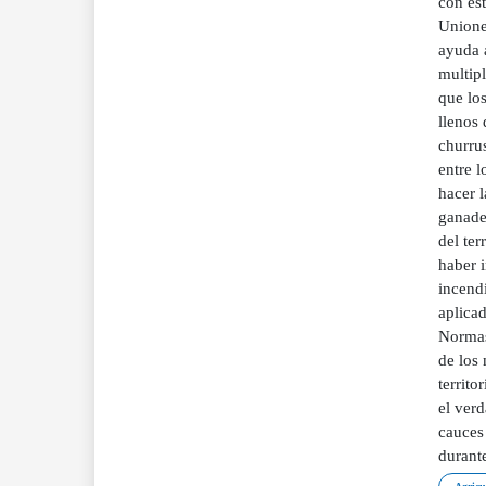
con est
Uniones
ayuda 
multipl
que los
llenos 
churrus
entre 
hacer l
ganade
del ter
haber 
incendi
aplica
Normas
de los
territo
el ver
cauces 
durant