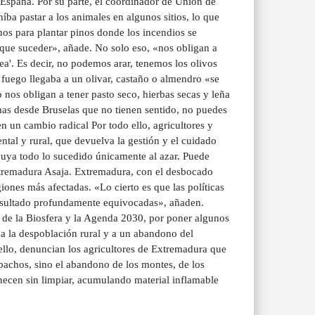
 España. Por su parte, el coordinador de Unión de
ba pastar a los animales en algunos sitios, lo que
os para plantar pinos donde los incendios se
e que suceder», añade. No solo eso, «nos obligan a
nea'. Es decir, no podemos arar, tenemos los olivos
l fuego llegaba a un olivar, castaño o almendro «se
 nos obligan a tener pasto seco, hierbas secas y leña
mas desde Bruselas que no tienen sentido, no puedes
 un cambio radical Por todo ello, agricultores y
tal y rural, que devuelva la gestión y el cuidado
ibuya todo lo sucedido únicamente al azar. Puede
xtremadura Asaja. Extremadura, con el desbocado
iones más afectadas. «Lo cierto es que las políticas
 resultado profundamente equivocadas», añaden.
 de la Biosfera y la Agenda 2030, por poner algunos
a la despoblación rural y a un abandono del
 ello, denuncian los agricultores de Extremadura que
pachos, sino el abandono de los montes, de los
anecen sin limpiar, acumulando material inflamable