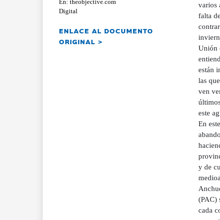
En: theobjective.com
varios 
Digital
falta d
contrar
ENLACE AL DOCUMENTO
inviern
ORIGINAL >
Unión 
entien
están 
las que
ven ven
último
este a
En este
abando
hacien
provin
y de cu
medioa
Anchue
(PAC) 
cada c