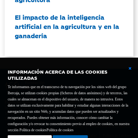
El impacto de la inteligencia
artificial en la agricultura y en la
ganadería
INFORMACIÓN ACERCA DE LAS COOKIES
UTILIZADAS
Te informamos que en el transcurso de tu navegación por los sitios web del grupo
Ibercaja, se utilizan cookies propias (ficheros de datos anónimos) y de terceros, las
cuales se almacenan en el dispositivo del usuario, de manera no intrusiva. Estos
Fundación Bancaria Ibercaja C.I.F. G-50000652.
datos se utilizan exclusivamente para habilitar y estudiar algunas interacciones de la
Inscrita en el Registro de Fundaciones del Mº de Educación, Cultura y Deporte con el nº
navegación en un sitio Web, y acumulan datos que pueden ser actualizados y
1689.
recuperados. Puedes obtener más información, conocer cómo cambiar la
Domicilio social: Joaquín Costa, 13. 50001 Zaragoza.
configuración y/o revocar tu consentimiento previo al empleo de cookies, en nuestra
Contacto
Declaración de accesibilidad
sección Política de cookies
Política de cookies
Aviso legal
Política de privacidad
Política de Cookies