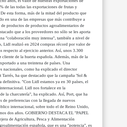
cho años, el valor de nuestras exportaciones de
 de las todas las exportaciones de frutas y
De esta forma, más de la mitad del producto que
ido en una de las empresas que más contribuye a
s de productos de productos agroalimentarios de
acado que a los proveedores no sólo se les aporta
na "colaboración muy intensa", también a nivel de
to, Lidl realizó en 2024 compras récord por valor de
especto al ejercicio anterior. Así, unos 3.300
er cliente de la huerta española. Además, más de la
exportado a una treintena de países. Una
es nacionales, como ha explicado el director
t Tarrés, ha que destacado que la campaña 'Sol &
ma definitiva. "Con Lidl estamos ya en 30 países, el
ternacional. Lidl nos fortalece en la
 la charcutería", ha explicado. Así, Port, que ha
s de preferencias con la llegada de nuevos
blico internacional, sobre todo el de Reino Unido,
os últimos dos años. GOBIERNO DESTACA EL "PAPEL
 de Agricultura, Pesca y Alimentación
groalimentación española, que es una "potencia", es