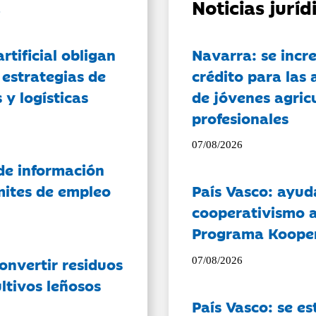
Noticias jurí
artificial obligan
Navarra: se incr
 estrategias de
crédito para las 
 y logísticas
de jóvenes agricu
profesionales
07/08/2026
de información
ámites de empleo
País Vasco: ayud
cooperativismo a
Programa Koope
onvertir residuos
07/08/2026
ltivos leñosos
País Vasco: se es