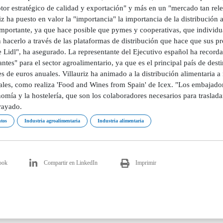
tor estratégico de calidad y exportación" y más en un "mercado tan rel
iz ha puesto en valor la "importancia" la importancia de la distribución 
mportante, ya que hace posible que pymes y cooperativas, que individua
hacerlo a través de las plataformas de distribución que hace que sus pro
e Lidl", ha asegurado. La representante del Ejecutivo español ha reco
ntes" para el sector agroalimentario, ya que es el principal país de de
s de euros anuales. Villauriz ha animado a la distribución alimentaria 
ales, como realiza 'Food and Wines from Spain' de Icex. "Los embajador
omía y la hostelería, que son los colaboradores necesarios para traslada
rayado.
tos
Industria agroalimentaria
Industria alimentaria
ook
Compartir en LinkedIn
Imprimir