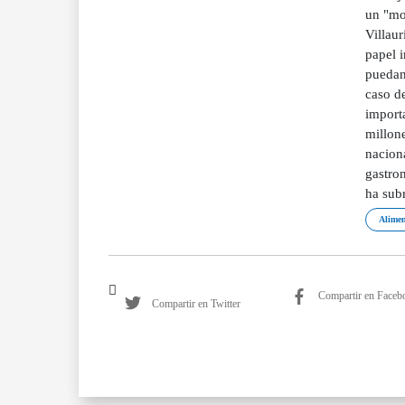
un "mo
Villaur
papel i
puedan 
caso d
importa
millone
nacion
gastron
ha sub
Alimen
Compartir en Faceb
Compartir en Twitter