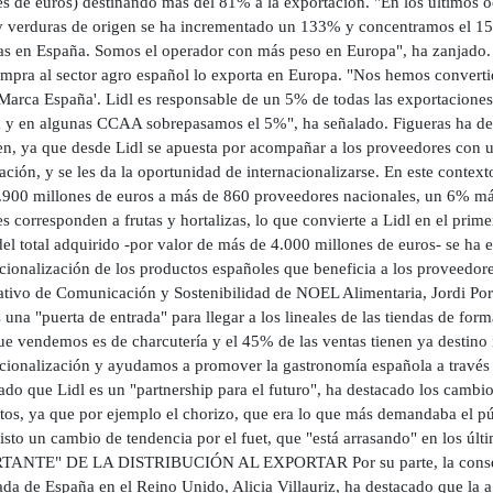
es de euros) destinando más del 81% a la exportación. "En los últimos o
 y verduras de origen se ha incrementado un 133% y concentramos el 15%
as en España. Somos el operador con más peso en Europa", ha zanjado. 
ompra al sector agro español lo exporta en Europa. "Nos hemos convert
'Marca España'. Lidl es responsable de un 5% de todas las exportacione
 y en algunas CCAA sobrepasamos el 5%", ha señalado. Figueras ha dest
n, ya que desde Lidl se apuesta por acompañar a los proveedores con u
ación, y se les da la oportunidad de internacionalizarse. En este contex
.900 millones de euros a más de 860 proveedores nacionales, un 6% más r
s corresponden a frutas y hortalizas, lo que convierte a Lidl en el prim
el total adquirido -por valor de más de 4.000 millones de euros- se ha 
cionalización de los productos españoles que beneficia a los proveedor
ativo de Comunicación y Sostenibilidad de NOEL Alimentaria, Jordi Por
 una "puerta de entrada" para llegar a los lineales de las tiendas de for
 vendemos es de charcutería y el 45% de las ventas tienen ya destino in
cionalización y ayudamos a promover la gastronomía española a través de
do que Lidl es un "partnership para el futuro", ha destacado los cambio
tos, ya que por ejemplo el chorizo, que era lo que más demandaba el pú
visto un cambio de tendencia por el fuet, que "está arrasando" en l
ANTE" DE LA DISTRIBUCIÓN AL EXPORTAR Por su parte, la consejera
da de España en el Reino Unido, Alicia Villauriz, ha destacado que la a