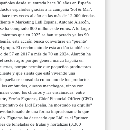
spañoles desde su entrada hace 30 años en España.
ductos españoles gracias a la campaña 'Sol & Mar',
 hace tres veces al año en las más de 12.000 tiendas
 Cliente y Marketing Lidl España, Antonio Alarcón,
se ha comprado 800 millones de euros. A lo largo
, mientras que en 2025 se han superado ya los 90
demás, esta acción busca convertirse en "puente"
del grupo. El crecimiento de esta acción también se
ado de 57 en 2017 a más de 70 en 2024. Alarcón ha
 el sector agro porque genera marca España en
puertas, porque permite que pequeños productores
liente y que sienta que está viviendo una
 de paella se consolida como uno de los productos
an los embutidos, quesos manchegos, vinos con
nales como los churros y las ensaimadas, entre
errán Figueras, Chief Financial Officer (CFO)
orporativo de Lidl España, ha mostrado su orgullo"
 evolucionado de una forma impresionante lo que
ado. Figueras ha destacado que Lidl es el "primer
s de toneladas de frutas y hortalizas (3.300