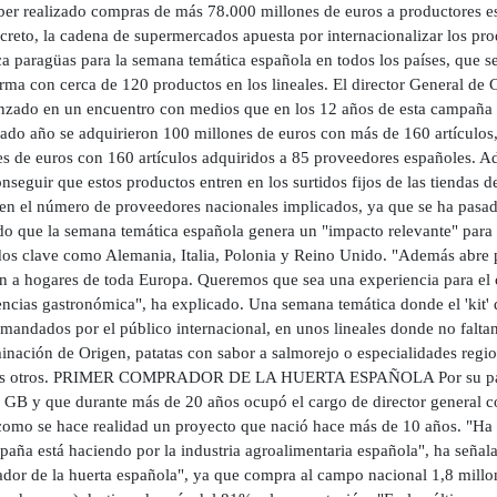
aber realizado compras de más 78.000 millones de euros a productores e
creto, la cadena de supermercados apuesta por internacionalizar los pro
a paragüas para la semana temática española en todos los países, que se
irma con cerca de 120 productos en los lineales. El director General de
nzado en un encuentro con medios que en los 12 años de esta campaña 
sado año se adquirieron 100 millones de euros con más de 160 artículos
es de euros con 160 artículos adquiridos a 85 proveedores españoles. A
nseguir que estos productos entren en los surtidos fijos de las tiendas 
a en el número de proveedores nacionales implicados, ya que se ha pas
ado que la semana temática española genera un "impacto relevante" para
os clave como Alemania, Italia, Polonia y Reino Unido. "Además abre 
n a hogares de toda Europa. Queremos que sea una experiencia para el c
encias gastronómica", ha explicado. Una semana temática donde el 'kit'
mandados por el público internacional, en unos lineales donde no falt
nación de Origen, patatas con sabor a salmorejo o especialidades regio
 otros. PRIMER COMPRADOR DE LA HUERTA ESPAÑOLA Por su parte, F
l GB y que durante más de 20 años ocupó el cargo de director general c
 como se hace realidad un proyecto que nació hace más de 10 años. "Ha
paña está haciendo por la industria agroalimentaria española", ha señal
dor de la huerta española", ya que compra al campo nacional 1,8 millone