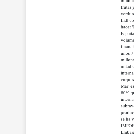
millon
frutas
verdur
Lidl c
hacer 
España
volume
financi
unos 7
millone
mitad d
interna
corpor
Mar' es
60% que
interna
subraya
produc
se ha 
IMPORT
Embaja