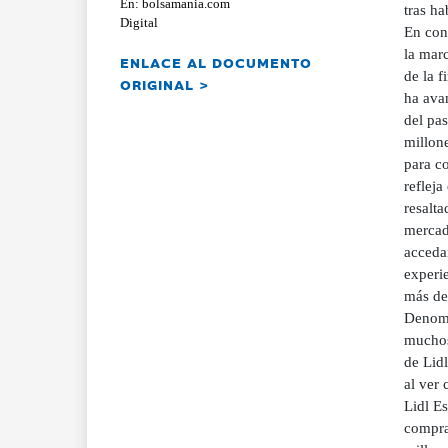
En: bolsamania.com
tras h
Digital
En con
la marc
ENLACE AL DOCUMENTO
de la f
ORIGINAL >
ha ava
del pa
millon
para co
reflej
resalt
mercad
acceda
experi
más de
Denomi
muchos
de Lid
al ver
Lidl Es
compra