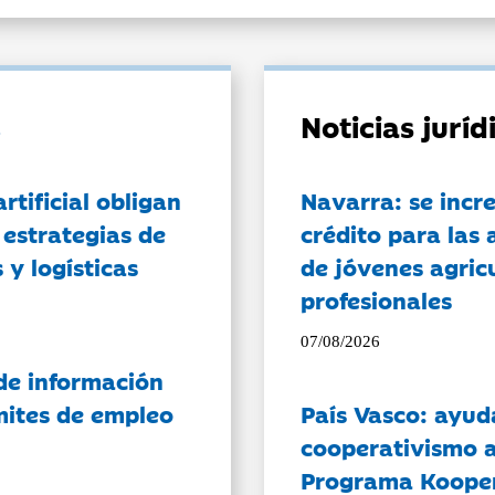
Noticias jurí
artificial obligan
Navarra: se incr
 estrategias de
crédito para las 
 y logísticas
de jóvenes agricu
profesionales
07/08/2026
de información
ámites de empleo
País Vasco: ayud
cooperativismo a
Programa Koope