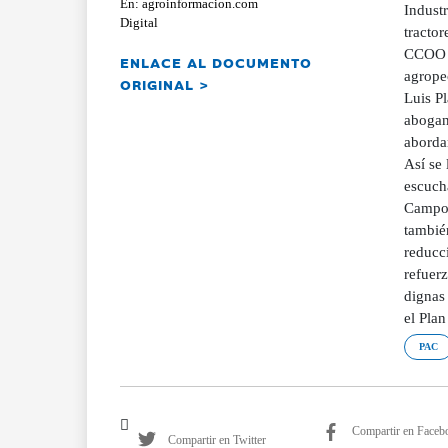
En: agroinformacion.com
Indust
Digital
tractor
CCOO d
ENLACE AL DOCUMENTO
agropec
ORIGINAL >
Luis Pl
abogan 
abordar
Así se 
escucha
Campo,
también
reducci
refuerz
dignas 
el Plan
PAC
Compartir en Faceb
Compartir en Twitter