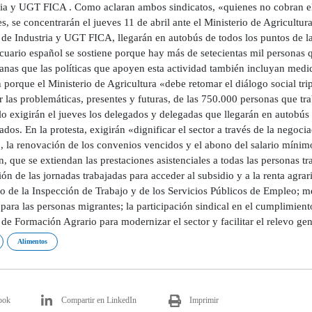
ria y UGT FICA . Como aclaran ambos sindicatos, «quienes no cobran el s
es, se concentrarán el jueves 11 de abril ante el Ministerio de Agricul
e Industria y UGT FICA, llegarán en autobús de todos los puntos de la 
uario español se sostiene porque hay más de setecientas mil personas qu
anas que las políticas que apoyen esta actividad también incluyan medid
porque el Ministerio de Agricultura «debe retomar el diálogo social trip
 las problemáticas, presentes y futuras, de las 750.000 personas que tr
lo exigirán el jueves los delegados y delegadas que llegarán en autobús
dos. En la protesta, exigirán «dignificar el sector a través de la negoci
 la renovación de los convenios vencidos y el abono del salario mínimo 
, que se extiendan las prestaciones asistenciales a todas las personas tr
ón de las jornadas trabajadas para acceder al subsidio y a la renta agr
o de la Inspección de Trabajo y de los Servicios Públicos de Empleo; me
para las personas migrantes; la participación sindical en el cumplimient
 de Formación Agrario para modernizar el sector y facilitar el relevo ge
Alimentos
ook
Compartir en LinkedIn
Imprimir