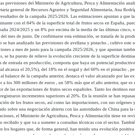
as previsiones del Ministerio de Agricultura, Pesca y Alimentación anal
retaria general de Recursos Agrarios y Seguridad Alimentaria, Ana Rodr
 resultados de la campaña 2025/2026. Las estimaciones apuntan a que la
inante con el 84% de la superficie total de frutos secos en España, pu
paña 2024/2025 y un 8% por encima de la media de las últimas cinco, s
 del mes de junio. De confirmarse esta estimación, se trataría de la produ
 se han analizado las previsiones de avellana y pistacho , cultivo este 
ciones a mes de junio para la campaña 2025/2026, y que apuntan tambié
 se ha puesto de relieve la evolución creciente de la superficie destina
s de entrada en producción, comporta que haya un potencial productiv
ial alcanza el 20,5%), del 18% en el nogal y del 60% en el pistacho , p
al balance de la campaña anterior, destaca el valor alcanzado por las e
or a los 300 millones de euros , un 58% más que el año anterior, que e
lor de las exportaciones de frutos secos españoles. Tanto los destinos
registraron incrementos superiores al 20%. En la reunión se han repasado
ción de los frutos secos, así como las importaciones, con sus orígenes y
do sobre una negociación abierta con las autoridades de China para la e
ciones, el Ministerio de Agricultura, Pesca y Alimentación tiene en revis
o recibido y que va a someter a consultas técnicas con el sector. Tambi
en los hogares que, de forma general, han tenido una evolución positiva