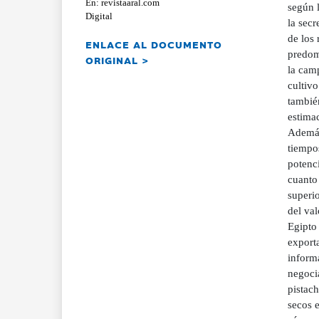
En: revistaaral.com
según l
Digital
la sec
de los
ENLACE AL DOCUMENTO
predom
ORIGINAL >
la cam
cultivo
también
estima
Además,
tiempo
potenc
cuanto 
superi
del va
Egipto 
exporta
informa
negocia
pistach
secos 