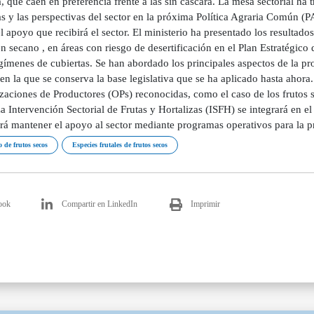
, que caen en preferencia frente a las sin cáscara. La mesa sectorial ha 
s y las perspectivas del sector en la próxima Política Agraria Común (P
l apoyo que recibirá el sector. El ministerio ha presentado los resultado
n secano , en áreas con riesgo de desertificación en el Plan Estratégico 
gímenes de cubiertas. Se han abordado los principales aspectos de la pr
 en la que se conserva la base legislativa que se ha aplicado hasta ahora
zaciones de Productores (OPs) reconocidas, como el caso de los frutos s
 Intervención Sectorial de Frutas y Hortalizas (ISFH) se integrará en e
irá mantener el apoyo al sector mediante programas operativos para la 
o de frutos secos
Especies frutales de frutos secos
ook
Compartir en LinkedIn
Imprimir