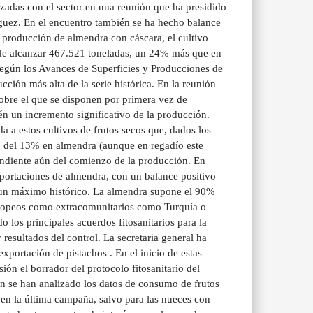
izadas con el sector en una reunión que ha presidido
íguez. En el encuentro también se ha hecho balance
 producción de almendra con cáscara, el cultivo
ede alcanzar 467.521 toneladas, un 24% más que en
egún los Avances de Superficies y Producciones de
cción más alta de la serie histórica. En la reunión
sobre el que se disponen por primera vez de
n un incremento significativo de la producción.
da a estos cultivos de frutos secos que, dados los
o del 13% en almendra (aunque en regadío este
endiente aún del comienzo de la producción. En
xportaciones de almendra, con un balance positivo
s un máximo histórico. La almendra supone el 90%
 europeos como extracomunitarios como Turquía o
 los principales acuerdos fitosanitarios para la
 resultados del control. La secretaria general ha
xportación de pistachos . En el inicio de estas
ión el borrador del protocolo fitosanitario del
én se han analizado los datos de consumo de frutos
 en la última campaña, salvo para las nueces con