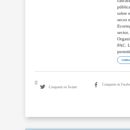
cáscara
pública
sobre e
secos e
Ecorre
sector,
Organi
PAC. La
permit
Cultiv
Compartir en Faceb
Compartir en Twitter