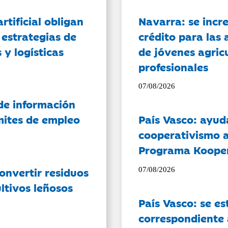
artificial obligan
Navarra: se incr
 estrategias de
crédito para las 
 y logísticas
de jóvenes agricu
profesionales
07/08/2026
de información
ámites de empleo
País Vasco: ayud
cooperativismo a
Programa Koope
onvertir residuos
07/08/2026
ltivos leñosos
País Vasco: se es
correspondiente a