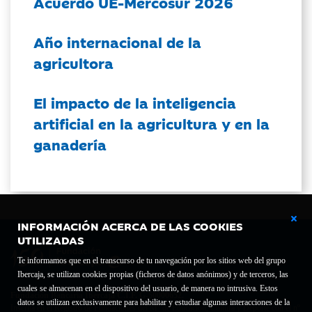
Acuerdo UE-Mercosur 2026
Año internacional de la
agricultora
El impacto de la inteligencia
artificial en la agricultura y en la
ganadería
INFORMACIÓN ACERCA DE LAS COOKIES
UTILIZADAS
Te informamos que en el transcurso de tu navegación por los sitios web del grupo
Ibercaja, se utilizan cookies propias (ficheros de datos anónimos) y de terceros, las
cuales se almacenan en el dispositivo del usuario, de manera no intrusiva. Estos
Fundación Bancaria Ibercaja C.I.F. G-50000652.
datos se utilizan exclusivamente para habilitar y estudiar algunas interacciones de la
Inscrita en el Registro de Fundaciones del Mº de Educación, Cultura y Deporte con el nº