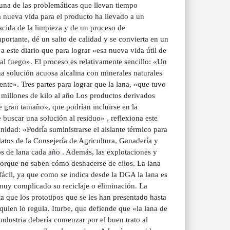
una de las problemáticas que llevan tiempo
 nueva vida para el producto ha llevado a un
nacida de la limpieza y de un proceso de
portante, dé un salto de calidad y se convierta en un
 a este diario que para lograr «esa nueva vida útil de
a al fuego». El proceso es relativamente sencillo: «Un
 solución acuosa alcalina con minerales naturales
ente». Tres partes para lograr que la lana, «que tuvo
 millones de kilo al año Los productos derivados
e gran tamaño», que podrían incluirse en la
 buscar una solución al residuo» , reflexiona este
idad: «Podría suministrarse el aislante térmico para
atos de la Consejería de Agricultura, Ganadería y
s de lana cada año . Además, las explotaciones y
orque no saben cómo deshacerse de ellos. La lana
 fácil, ya que como se indica desde la DGA la lana es
muy complicado su reciclaje o eliminación. La
a que los prototipos que se les han presentado hasta
uien lo regula. Iturbe, que defiende que «la lana de
 industria debería comenzar por el buen trato al