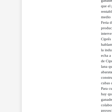
ganade
que el
rentabl
medio r
Feria d
product
interve
Ciprés 
hablamo
la indu
echa a
de Cip
lana qu
abarata
constru
cubas d
Para cu
hay que
ganade
colabor
proyec