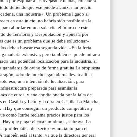
umen por esquilar a las ovejas». Además, considera
 todo defiende que «se puede alcanzar un precio
 cadena, una industria». Un problema ligado al
cto en este inicio, no habría sido posible sin la
para abordar en una sola cita el futuro de este
gado de Territorio y Despoblación y apuesta por
mos que es un problema que se debe solucionar».
ados deben buscar esa segunda vida. «En la feria
 la ganadería extensiva, pero también se puede mirar a
hado una potencial localización para la industria, si
os ganaderos de ovino de forma gratuita La propuesta
iaragón, «donde muchos ganaderos llevan allí la
solo eso, una intención de localización, para
infraestructura preparada para asimilar la
ones de euros, viene condicionada por la falta de
s en Castilla y León y la otra en Castilla-La Mancha.
ana. «Hay que conseguir un producto competitivo y
que como Iturbe reclama precios justos para los
. Hay que pagar el coste mínimo» , subraya. La
a problemática del sector ovino, tanto para el
ambién está al tanto, ya que la directora general