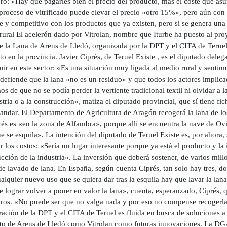
ro: «Hay que pagarles bien el precio del producto, más el coste que as
 proceso de vitrificado puede elevar el precio «otro 15%», pero aún con
e y competitivo con los productos que ya existen, pero si se genera una
ural El acelerón dado por Vitrolan, nombre que Iturbe ha puesto al proye
e la Lana de Arens de Lledó, organizada por la DPT y el CITA de Teruel 
o en la provincia. Javier Ciprés, de Teruel Existe , es el diputado dele
nir en este sector: «Es una situación muy ligada al medio rural y senti
defiende que la lana «no es un residuo» y que todos los actores implic
s de que no se podía perder la vertiente tradicional textil ni olvidar a
stria o a la construcción», matiza el diputado provincial, que sí tiene fic
 andar. El Departamento de Agricultura de Aragón recogerá la lana de l
rés es «en la zona de Alfambra», porque allí se encuentra la nave de Ov
e se esquila». La intención del diputado de Teruel Existe es, por ahora, 
r los costos: «Sería un lugar interesante porque ya está el producto y la 
cción de la industria». La inversión que deberá sostener, de varios mill
e lavado de lana. En España, según cuenta Ciprés, tan solo hay tres, do
alquier nuevo uso que se quiera dar tras la esquila hay que lavar la l
 lograr volver a poner en valor la lana», cuenta, esperanzado, Ciprés, 
ros. «No puede ser que no valga nada y por eso no compense recogerla
ación de la DPT y el CITA de Teruel es fluida en busca de soluciones a l
to de Arens de Lledó como Vitrolan como futuras innovaciones. La DGA t