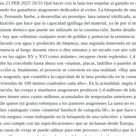
za 23 FEB 2025 18:55 Qué hacer con la lana tras esquilar al ganado es 
tando los ganaderos aragoneses dedicados al ovino. La búsqueda de una
, Fernando Iturbe, a desarrollar un prototipo: lana natural vitrificada, 
ización que hace que la capacidad ignífuga del material, ya de por sí im
slante térmico que puede ser utilizado en la construcción. Iturbe detalla
» hay que «eliminar cualquier resto de polillas y potenciar la resistenci
 lavado con agua y productos de limpieza, una segunda inmersión en una
istencia al fuego durante cinco o diez minutos y un secado con aire cali
o en los siglos XV y XVI como aislante», recupere cierto esplendor. 1,4
rbe ha concebido hasta ahora son «mantas, placas, ladrillos o paneles d
cción si, finalmente, el proyecto se convierte en una realidad. «Hay que
 aragonés, que cuantifica la capacidad de la lana producida en la comun
viviendas de 100 metros cuadrados cada año». En la actualidad, según d
tación, las ovejas y mardanos aragoneses producen 1,4 millones de kilo
nes tienen unos cuatro millones acumulados de temporadas anteriores p
ie quiere (ni gratis) sobrepasa a los pastores aragoneses La tarea no es
iduo catalogado como «material Sandach de categoría III», lo que hace 
ría asegura «estar trabajando en la búsqueda de una solución» y lament
ha «no cumple con las especificaciones» que se reclaman desde Europa, q
as razas de oveja se puede utilizar para este proceso», reivindica que la