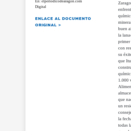
En: elperiodicodearagon.com
Zarago
Digital
enfren
químico
ENLACE AL DOCUMENTO
mineral
ORIGINAL >
buen ai
la lana
primer
con res
su éxit
que Itu
constru
químico
1.000 
Alimen
almace
que nad
un res
conseje
la fec
todas l