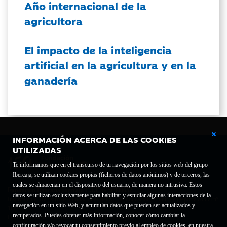
Año internacional de la
agricultora
El impacto de la inteligencia
artificial en la agricultura y en la
ganadería
INFORMACIÓN ACERCA DE LAS COOKIES
UTILIZADAS
Te informamos que en el transcurso de tu navegación por los sitios web del grupo
Ibercaja, se utilizan cookies propias (ficheros de datos anónimos) y de terceros, las
cuales se almacenan en el dispositivo del usuario, de manera no intrusiva. Estos
Fundación Bancaria Ibercaja C.I.F. G-50000652.
datos se utilizan exclusivamente para habilitar y estudiar algunas interacciones de la
Inscrita en el Registro de Fundaciones del Mº de Educación, Cultura y Deporte con el nº
navegación en un sitio Web, y acumulan datos que pueden ser actualizados y
1689.
recuperados. Puedes obtener más información, conocer cómo cambiar la
Domicilio social: Joaquín Costa, 13. 50001 Zaragoza.
configuración y/o revocar tu consentimiento previo al empleo de cookies, en nuestra