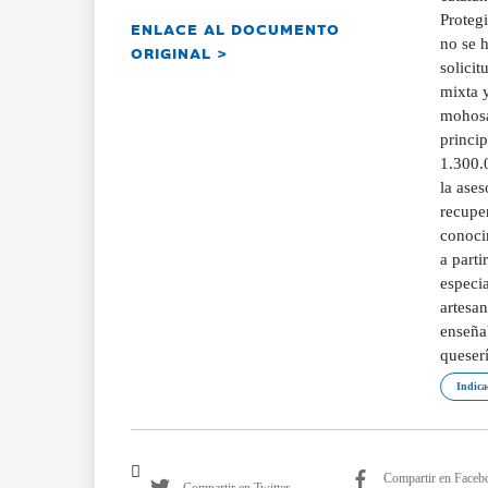
Proteg
ENLACE AL DOCUMENTO
no se h
ORIGINAL >
solicit
mixta 
mohosa.
princip
1.300.0
la ases
recupe
conocim
a part
especi
artesa
enseña
queserí
Indica
Compartir en Faceb
Compartir en Twitter