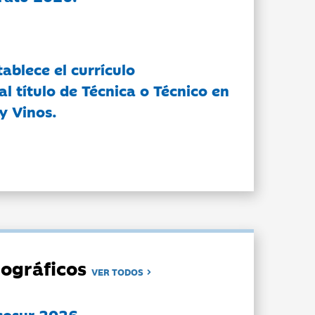
tablece el currículo
l título de Técnica o Técnico en
y Vinos.
ográficos
VER TODOS
cosur 2026