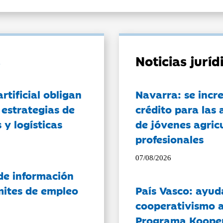
Noticias jurí
artificial obligan
Navarra: se incr
 estrategias de
crédito para las 
 y logísticas
de jóvenes agricu
profesionales
07/08/2026
de información
ámites de empleo
País Vasco: ayud
cooperativismo a
Programa Koope