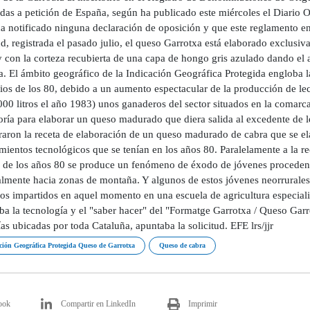
idas a petición de España, según ha publicado este miércoles el Diario 
a notificado ninguna declaración de oposición y que este reglamento en
ud, registrada el pasado julio, el queso Garrotxa está elaborado exclusi
y con la corteza recubierta de una capa de hongo gris azulado dando el 
 El ámbito geográfico de la Indicación Geográfica Protegida engloba la 
ios de los 80, debido a un aumento espectacular de la producción de lec
00 litros el año 1983) unos ganaderos del sector situados en la comarca
oría para elaborar un queso madurado que diera salida al excedente de l
raron la receta de elaboración de un queso madurado de cabra que se e
ientos tecnológicos que se tenían en los años 80. Paralelamente a la re
ir de los años 80 se produce un fenómeno de éxodo de jóvenes procedent
almente hacia zonas de montaña. Y algunos de estos jóvenes neorrurales
nos impartidos en aquel momento en una escuela de agricultura especia
ba la tecnología y el "saber hacer" del "Formatge Garrotxa / Queso Garr
as ubicadas por toda Cataluña, apuntaba la solicitud. EFE lrs/jjr
ción Geográfica Protegida Queso de Garrotxa
Queso de cabra
ook
Compartir en LinkedIn
Imprimir