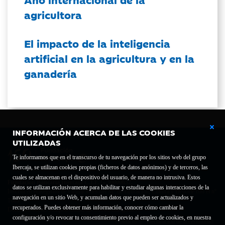
agricultora
El impacto de la inteligencia
artificial en la agricultura y en la
ganadería
INFORMACIÓN ACERCA DE LAS COOKIES
UTILIZADAS
Te informamos que en el transcurso de tu navegación por los sitios web del grupo
Ibercaja, se utilizan cookies propias (ficheros de datos anónimos) y de terceros, las
cuales se almacenan en el dispositivo del usuario, de manera no intrusiva. Estos
Fundación Bancaria Ibercaja C.I.F. G-50000652.
datos se utilizan exclusivamente para habilitar y estudiar algunas interacciones de la
Inscrita en el Registro de Fundaciones del Mº de Educación, Cultura y Deporte con el nº
navegación en un sitio Web, y acumulan datos que pueden ser actualizados y
1689.
recuperados. Puedes obtener más información, conocer cómo cambiar la
Domicilio social: Joaquín Costa, 13. 50001 Zaragoza.
configuración y/o revocar tu consentimiento previo al empleo de cookies, en nuestra
Contacto
Declaración de accesibilidad