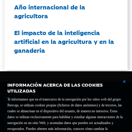
Año internacional de la
agricultora
El impacto de la inteligencia
artificial en la agricultura y en la
ganadería
INFORMACIÓN ACERCA DE LAS COOKIES
UTILIZADAS
Te informamos que en el transcurso de tu navegación por los sitios web del grupo
Ibercaja, se utilizan cookies propias (ficheros de datos anónimos) y de terceros, las
cuales se almacenan en el dispositivo del usuario, de manera no intrusiva. Estos
Fundación Bancaria Ibercaja C.I.F. G-50000652.
datos se utilizan exclusivamente para habilitar y estudiar algunas interacciones de la
Inscrita en el Registro de Fundaciones del Mº de Educación, Cultura y Deporte con el nº
navegación en un sitio Web, y acumulan datos que pueden ser actualizados y
1689.
recuperados. Puedes obtener más información, conocer cómo cambiar la
Domicilio social: Joaquín Costa, 13. 50001 Zaragoza.