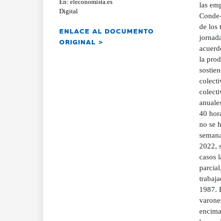
En: eleconomista.es
las emp
Digital
Conde-R
de los 
ENLACE AL DOCUMENTO
jornad
ORIGINAL >
acuerdo
la prod
sostie
colecti
colecti
anuale
40 hor
no se 
semanal
2022, 
casos 
parcial
trabaja
1987. E
varones
encima 