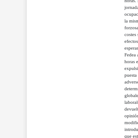
horas. 
jornada
ocupac
la mism
forzos
costes 
efectos
esperar
Fedea 
horas e
expulsi
puesta 
advers
determ
global
laboral
devuelt
opinión
modific
introdu
que est