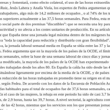
resas y fomentará, como efecto colateral, el uso de las horas extraordin
uiz, Jesús Lahera y Analía Viola, los expertos de Fedea argumentan que 
trabajadores, algo más de 14,2 millones de ocupados , o al 74% de los t
as superiores actualmente a las 37,5 horas semanales. Para Fedea, esta 
 social parte de dos premisas "discutibles": que se necesita una ley par
uctividad y no afecta a los costes unitarios de producción. En su artícu
ne que España tiene una jornada legal máxima dentro de los márgenes h
va "toda la capacidad para reducirla y distribuirla con gran flexibilidad
va, la jornada laboral semanal media en España se sitúa entre las 37 y l
s. Fedea argumenta que en la mayoría de los países de la OCDE, el límit
as semanales, sobre la base de una semana laboral de cinco días y jorn
ha modificado, la mayoría de los países de la OCDE han experimentado
es trabajadas desde los años 80. En España la caída ha sido desde las 4
situándose ligeramente por encima de la media de la OCDE, y de países 
la reducción de las horas trabajadas en promedio tiene su origen en el 
, según Fedea. De acuerdo con los datos de la Encuesta de Población Act
das habituales para el total de ocupados fue de 37,6 horas semanales, c
n el caso de las mujeres, la rebaja en este periodo ha sido de casi 3,7 h
, de 2,9 horas, hasta las 39,7 horas. A nivel sectorial, la agricultura co
de las 42 horas, mientras que los servicios son los que presentan jorna