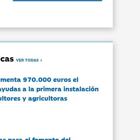
dicas
VER TODAS
ementa 970.000 euros el
ayudas a la primera instalación
ltores y agricultoras
as para el fomento del