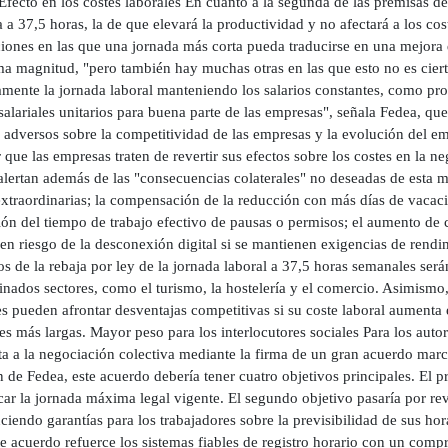
Efecto en los costes laborales En cuanto a la segunda de las premisas de
 a 37,5 horas, la de que elevará la productividad y no afectará a los c
iones en las que una jornada más corta pueda traducirse en una mejora 
a magnitud, "pero también hay muchas otras en las que esto no es cierto
amente la jornada laboral manteniendo los salarios constantes, como pr
salariales unitarios para buena parte de las empresas", señala Fedea, q
 adversos sobre la competitividad de las empresas y la evolución del e
 que las empresas traten de revertir sus efectos sobre los costes en la 
alertan además de las "consecuencias colaterales" no deseadas de esta 
xtraordinarias; la compensación de la reducción con más días de vacacio
ón del tiempo de trabajo efectivo de pausas o permisos; el aumento de c
en riesgo de la desconexión digital si se mantienen exigencias de rend
os de la rebaja por ley de la jornada laboral a 37,5 horas semanales se
inados sectores, como el turismo, la hostelería y el comercio. Asimism
es pueden afrontar desventajas competitivas si su coste laboral aumenta
es más largas. Mayor peso para los interlocutores sociales Para los autor
a a la negociación colectiva mediante la firma de un gran acuerdo marco
 de Fedea, este acuerdo debería tener cuatro objetivos principales. El pri
ar la jornada máxima legal vigente. El segundo objetivo pasaría por revi
ciendo garantías para los trabajadores sobre la previsibilidad de sus hor
e acuerdo refuerce los sistemas fiables de registro horario con un compr