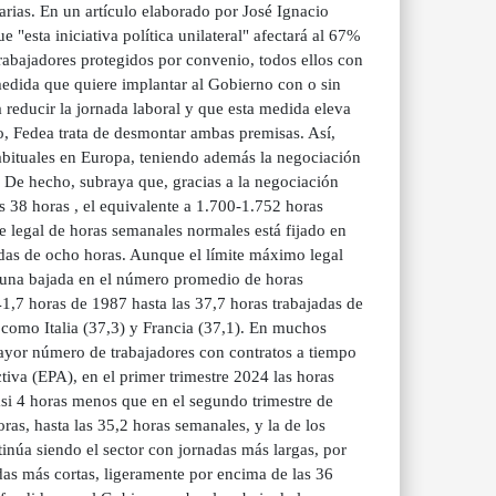
arias. En un artículo elaborado por José Ignacio
"esta iniciativa política unilateral" afectará al 67%
rabajadores protegidos por convenio, todos ellos con
medida que quiere implantar al Gobierno con o sin
a reducir la jornada laboral y que esta medida eleva
lo, Fedea trata de desmontar ambas premisas. Así,
abituales en Europa, teniendo además la negociación
". De hecho, subraya que, gracias a la negociación
as 38 horas , el equivalente a 1.700-1.752 horas
e legal de horas semanales normales está fijado en
adas de ocho horas. Aunque el límite máximo legal
 una bajada en el número promedio de horas
1,7 horas de 1987 hasta las 37,7 horas trabajadas de
como Italia (37,3) y Francia (37,1). En muchos
mayor número de trabajadores con contratos a tiempo
iva (EPA), en el primer trimestre 2024 las horas
asi 4 horas menos que en el segundo trimestre de
oras, hasta las 35,2 horas semanales, y la de los
ntinúa siendo el sector con jornadas más largas, por
das más cortas, ligeramente por encima de las 36