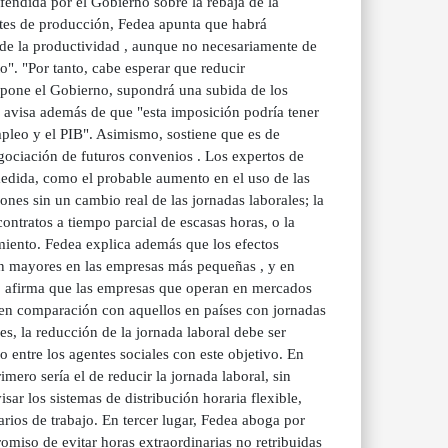
fendida por el Gobierno sobre la rebaja de la
ostes de producción, Fedea apunta que habrá
de la productividad , aunque no necesariamente de
". "Por tanto, cabe esperar que reducir
opone el Gobierno, supondrá una subida de los
ue avisa además de que "esta imposición podría tener
mpleo y el PIB". Asimismo, sostiene que es de
negociación de futuros convenios . Los expertos de
medida, como el probable aumento en el uso de las
nes sin un cambio real de las jornadas laborales; la
ontratos a tiempo parcial de escasas horas, o la
imiento. Fedea explica además que los efectos
rán mayores en las empresas más pequeñas , y en
o, afirma que las empresas que operan en mercados
 en comparación con aquellos en países con jornadas
es, la reducción de la jornada laboral debe ser
 entre los agentes sociales con este objetivo. En
mero sería el de reducir la jornada laboral, sin
sar los sistemas de distribución horaria flexible,
arios de trabajo. En tercer lugar, Fedea aboga por
omiso de evitar horas extraordinarias no retribuidas