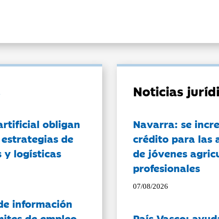
Noticias jurí
artificial obligan
Navarra: se incr
 estrategias de
crédito para las 
 y logísticas
de jóvenes agricu
profesionales
07/08/2026
de información
ámites de empleo
País Vasco: ayud