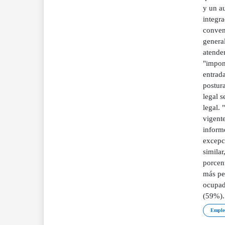
y un au
integra
conveni
general
atender
"impong
entrada
postura
legal 
legal. 
vigente
inform
excepc
similar
porcen
más pe
ocupado
(59%).
Emple