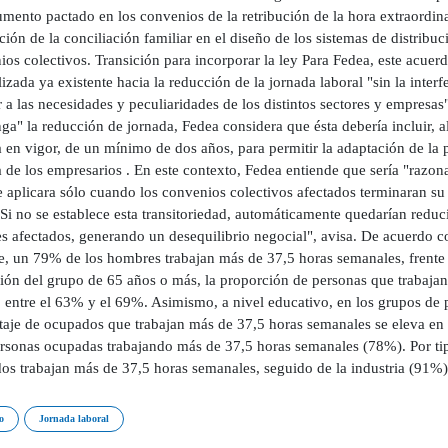
mento pactado en los convenios de la retribución de la hora extraordin
ción de la conciliación familiar en el diseño de los sistemas de distribuc
os colectivos. Transición para incorporar la ley Para Fedea, este acuer
izada ya existente hacia la reducción de la jornada laboral "sin la inter
 a las necesidades y peculiaridades de los distintos sectores y empresa
a" la reducción de jornada, Fedea considera que ésta debería incluir, al
 en vigor, de un mínimo de dos años, para permitir la adaptación de la p
 de los empresarios . En este contexto, Fedea entiende que sería "razon
se aplicara sólo cuando los convenios colectivos afectados terminaran s
"Si no se establece esta transitoriedad, automáticamente quedarían reduc
s afectados, generando un desequilibrio negocial", avisa. De acuerdo co
e, un 79% de los hombres trabajan más de 37,5 horas semanales, frente 
ión del grupo de 65 años o más, la proporción de personas que trabajan
, entre el 63% y el 69%. Asimismo, a nivel educativo, en los grupos de
taje de ocupados que trabajan más de 37,5 horas semanales se eleva en 
rsonas ocupadas trabajando más de 37,5 horas semanales (78%). Por tipo
s trabajan más de 37,5 horas semanales, seguido de la industria (91%); 
o
Jornada laboral