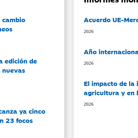
l cambio
Acuerdo UE-Mer
neos
2026
Año internaciona
a edición de
2026
s nuevas
El impacto de la i
agricultura y en
2026
canza ya cinco
on 23 focos