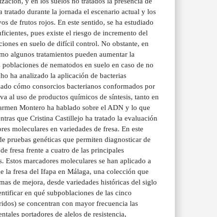
zación, y en los suelos no tratados la presencia de
 tratado durante la jornada el escenario actual y los
s de frutos rojos. En este sentido, se ha estudiado
icientes, pues existe el riesgo de incremento del
ciones en suelo de difícil control. No obstante, en
ómo algunos tratamientos pueden aumentar la
las poblaciones de nematodos en suelo en caso de no
o ha analizado la aplicación de bacterias
tudiado cómo consorcios bacterianos conformados por
a al uso de productos químicos de síntesis, tanto en
l Carmen Montero ha hablado sobre el ADN y lo que
tras que Cristina Castillejo ha tratado la evaluación
res moleculares en variedades de fresa. En este
de pruebas genéticas que permiten diagnosticar de
de fresa frente a cuatro de las principales
. Estos marcadores moleculares se han aplicado a
 la fresa del Ifapa en Málaga, una colección que
mas de mejora, desde variedades históricas del siglo
dentificar en qué subpoblaciones de las cinco
ridos) se concentran con mayor frecuencia las
ntales portadores de alelos de resistencia,