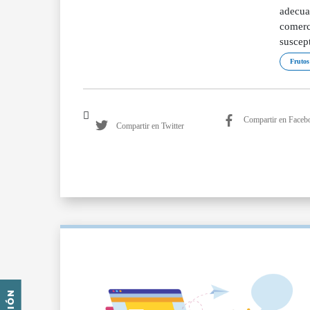
adecua
comerc
suscept
Frutos
Compartir en Faceb
Compartir en Twitter