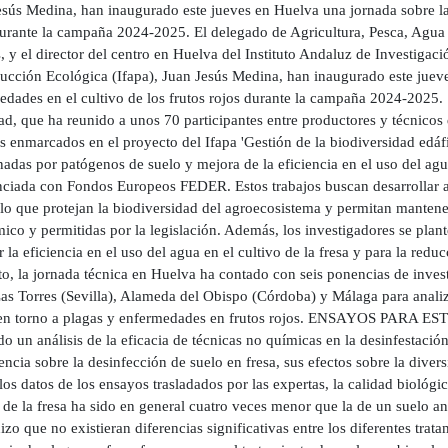
esús Medina, han inaugurado este jueves en Huelva una jornada sobre las
durante la campaña 2024-2025. El delegado de Agricultura, Pesca, Agua 
 y el director del centro en Huelva del Instituto Andaluz de Investigac
ducción Ecológica (Ifapa), Juan Jesús Medina, han inaugurado este juev
edades en el cultivo de los frutos rojos durante la campaña 2024-2025. 
ad, que ha reunido a unos 70 participantes entre productores y técnicos d
 enmarcados en el proyecto del Ifapa 'Gestión de la biodiversidad edáf
adas por patógenos de suelo y mejora de la eficiencia en el uso del agua 
nciada con Fondos Europeos FEDER. Estos trabajos buscan desarrollar al
lo que protejan la biodiversidad del agroecosistema y permitan mantener
co y permitidas por la legislación. Además, los investigadores se plan
 la eficiencia en el uso del agua en el cultivo de la fresa y para la redu
o, la jornada técnica en Huelva ha contado con seis ponencias de investi
Las Torres (Sevilla), Alameda del Obispo (Córdoba) y Málaga para anali
en torno a plagas y enfermedades en frutos rojos. ENSAYOS PARA ES
do un análisis de la eficacia de técnicas no químicas en la desinfestaci
ncia sobre la desinfección de suelo en fresa, sus efectos sobre la diver
os datos de los ensayos trasladados por las expertas, la calidad biológi
 de la fresa ha sido en general cuatro veces menor que la de un suelo an
izo que no existieran diferencias significativas entre los diferentes trat