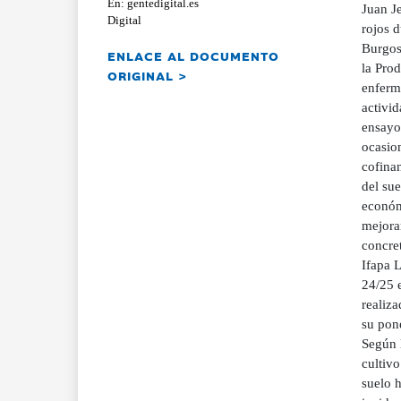
En: gentedigital.es
Juan J
Digital
rojos 
Burgos,
ENLACE AL DOCUMENTO
la Pro
ORIGINAL >
enferm
activid
ensayos
ocasion
cofina
del sue
económi
mejorar
concret
Ifapa 
24/25 
realiza
su pone
Según l
cultivo
suelo h