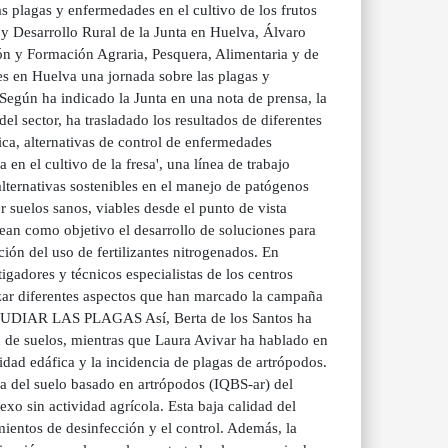
 plagas y enfermedades en el cultivo de los frutos
y Desarrollo Rural de la Junta en Huelva, Álvaro
ión y Formación Agraria, Pesquera, Alimentaria y de
es en Huelva una jornada sobre las plagas y
Según ha indicado la Junta en una nota de prensa, la
el sector, ha trasladado los resultados de diferentes
ica, alternativas de control de enfermedades
en el cultivo de la fresa', una línea de trabajo
ternativas sostenibles en el manejo de patógenos
 suelos sanos, viables desde el punto de vista
tean como objetivo el desarrollo de soluciones para
cción del uso de fertilizantes nitrogenados. En
gadores y técnicos especialistas de los centros
zar diferentes aspectos que han marcado la campaña
TUDIAR LAS PLAGAS Así, Berta de los Santos ha
ón de suelos, mientras que Laura Avivar ha hablado en
sidad edáfica y la incidencia de plagas de artrópodos.
ca del suelo basado en artrópodos (IQBS-ar) del
exo sin actividad agrícola. Esta baja calidad del
amientos de desinfección y el control. Además, la