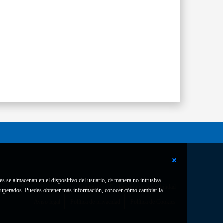
es se almacenan en el dispositivo del usuario, de manera no intrusiva.
Contacto
Declaración de accesibilidad
 recuperados. Puedes obtener más información, conocer cómo cambiar la
Aviso legal
Política de privacidad
Política de Cookies