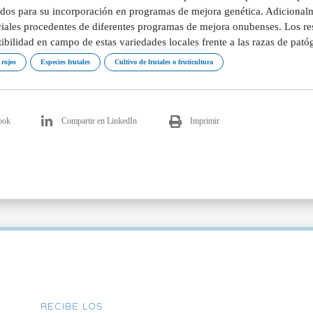
dos para su incorporación en programas de mejora genética. Adicionalm
iales procedentes de diferentes programas de mejora onubenses. Los res
ibilidad en campo de estas variedades locales frente a las razas de pat
 rojos
Especies frutales
Cultivo de frutales o fruticultura
ook
Compartir en LinkedIn
Imprimir
RECIBE LOS