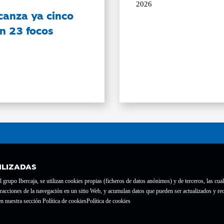
2026
canza ya cinco
on 23 focos
ILIZADAS
grupo Ibercaja, se utilizan cookies propias (ficheros de datos anónimos) y de terceros, las cual
interacciones de la navegación en un sitio Web, y acumulan datos que pueden ser actualizados y
te con el nº 1689.
n nuestra sección Política de cookies
Política de cookies