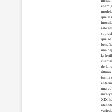
inciden
enemigo
modelos
que las
inoculo
este á
supresi
que se
benefic
una ce
la fer
cuentan
de la 
último
forma s
enferm
una co
incluye
XIX has
identi
varieda