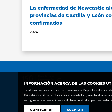
La enfermedad de Newcastle al
provincias de Castilla y León c
confirmados
2024
INFORMACIÓN ACERCA DE LAS COOKIES UT
Te informamos que en el transcurso de tu navegación por los sitios web del 
Fundación Bancaria Ibercaja C.I.F. G-50000652.
Estos datos se utilizan exclusivamente para habilitar y estudiar algunas 
Inscrita en el Registro de Fundaciones del Mº de Educación, Cultura y Depor
configuración y/o revocar tu consentimiento previo al empleo de cookies, e
Domicilio social: Joaquín Costa, 13. 50001 Zaragoza.
CONFIGURAR
ACEPTAR