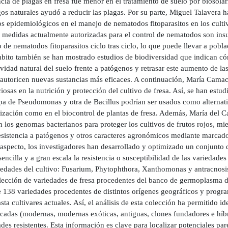
cia de plagas en fresa fue menor en el tratamiento de suelo por biosolari
s naturales ayudó a reducir las plagas. Por su parte, Miguel Talavera ha
 epidemiológicos en el manejo de nematodos fitoparasitos en los cultivo
 medidas actualmente autorizadas para el control de nematodos son insuf
 de nematodos fitoparasitos ciclo tras ciclo, lo que puede llevar a pobla
mbito también se han mostrado estudios de biodiversidad que indican c
vidad natural del suelo frente a patógenos y retrasar este aumento de 
 autoricen nuevas sustancias más eficaces. A continuación, María Camach
iosas en la nutrición y protección del cultivo de fresa. Así, se han es
pa de Pseudomonas y otra de Bacillus podrían ser usados como alternativ
tilización como en el biocontrol de plantas de fresa. Además, María de
 los genomas bacterianos para proteger los cultivos de frutos rojos, mien
resistencia a patógenos y otros caracteres agronómicos mediante marcado
 aspecto, los investigadores han desarrollado y optimizado un conjunto 
encilla y a gran escala la resistencia o susceptibilidad de las variedades 
edades del cultivo: Fusarium, Phytophthora, Xanthomonas y antracnosis
lección de variedades de fresa procedentes del banco de germoplasma de
 138 variedades procedentes de distintos orígenes geográficos y progra
ta cultivares actuales. Así, el análisis de esta colección ha permitido i
ficadas (modernas, modernas exóticas, antiguas, clones fundadores e híb
des resistentes. Esta información es clave para localizar potenciales pare