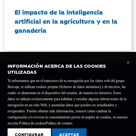
El impacto de la inteligencia
artificial en la agricultura y en la
ganadería
INFORMACIÓN ACERCA DE LAS COOKIES
UTILIZADAS
Te informamos que en el transcurso de tu navegación por los sitios web del grupo
Ibercaja, se utilizan cookies propias (ficheros de datos anónimos) y de terceros, las
cuales se almacenan en el dispositivo del usuario, de manera no intrusiva. Estos
Fundación Bancaria Ibercaja C.I.F. G-50000652.
datos se utilizan exclusivamente para habilitar y estudiar algunas interacciones de la
Inscrita en el Registro de Fundaciones del Mº de Educación, Cultura y Deporte con el nº
navegación en un sitio Web, y acumulan datos que pueden ser actualizados y
1689.
recuperados. Puedes obtener más información, conocer cómo cambiar la
Domicilio social: Joaquín Costa, 13. 50001 Zaragoza.
configuración y/o revocar tu consentimiento previo al empleo de cookies, en nuestra
Contacto
Declaración de accesibilidad
sección Política de cookies
Política de cookies
Aviso legal
Política de privacidad
Política de Cookies
CONFIGURAR
ACEPTAR