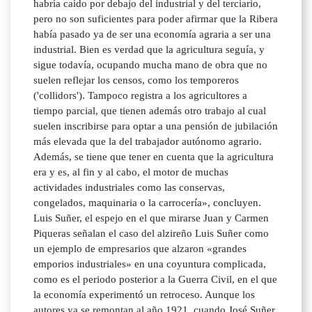
habría caído por debajo del industrial y del terciario,
pero no son suficientes para poder afirmar que la Ribera
había pasado ya de ser una economía agraria a ser una
industrial. Bien es verdad que la agricultura seguía, y
sigue todavía, ocupando mucha mano de obra que no
suelen reflejar los censos, como los temporeros
('collidors'). Tampoco registra a los agricultores a
tiempo parcial, que tienen además otro trabajo al cual
suelen inscribirse para optar a una pensión de jubilación
más elevada que la del trabajador autónomo agrario.
Además, se tiene que tener en cuenta que la agricultura
era y es, al fin y al cabo, el motor de muchas
actividades industriales como las conservas,
congelados, maquinaria o la carrocería», concluyen.
Luis Suñer, el espejo en el que mirarse Juan y Carmen
Piqueras señalan el caso del alzireño Luis Suñer como
un ejemplo de empresarios que alzaron «grandes
emporios industriales» en una coyuntura complicada,
como es el periodo posterior a la Guerra Civil, en el que
la economía experimentó un retroceso. Aunque los
autores ya se remontan al año 1921, cuando José Suñer