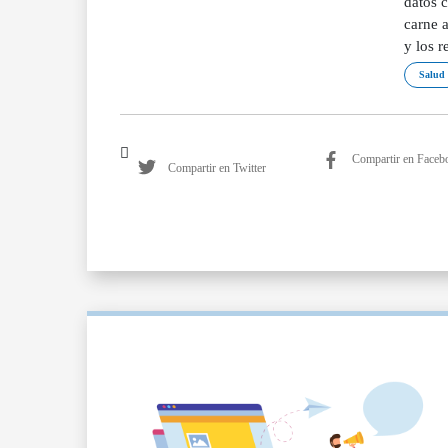
datos 
carne a
y los r
Salud
Compartir en Faceb
Compartir en Twitter