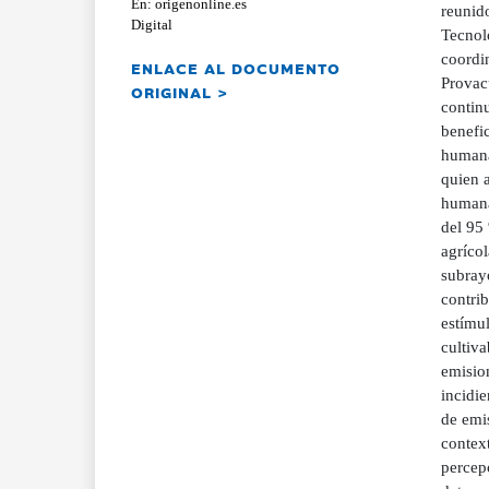
En: origenonline.es
reunid
Digital
Tecnol
coordin
ENLACE AL DOCUMENTO
Provac
ORIGINAL >
contin
benefic
humana
quien a
humana
del 95
agrícol
subray
contrib
estímul
cultiva
emision
incidi
de emis
context
percep