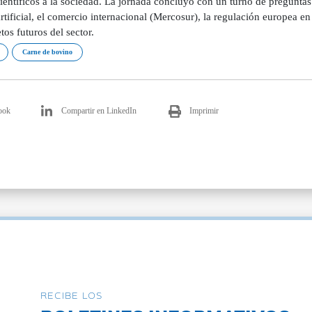
científicos a la sociedad. La jornada concluyó con un turno de pregunta
rtificial, el comercio internacional (Mercosur), la regulación europea e
etos futuros del sector.
Carne de bovino
ook
Compartir en LinkedIn
Imprimir
RECIBE LOS