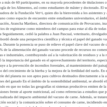
o a más de 60 participantes, en su mayoría procedentes de titulaciones 
ogía de los Alimentos, así como estudiantes de máster y doctorado. E
adora de la Fundación Vet+i, quien dio la bienvenida a los asistentes y
uno como espacio de encuentro entre estudiantes universitarios, el ámbi
uación, Arancha Martínez, directora de comunicación de Provacuno, inaug
ios de registrarse como miembros del campus para estar al día de todas 
 Seguidamente, cedió la palabra a Juan Pascual, veterinario, divulgador
bordó desde una perspectiva científica y técnica el papel del ganado vac
. Durante la ponencia se puso de relieve el papel clave del vacuno de c
 % de la alimentación del ganado vacuno procede de recursos no comes
as e industriales, contribuyendo así a la valorización de residuos y a la
ó la importancia del ganado en el aprovechamiento del territorio, espec
uye a la prevención de incendios forestales, al mantenimiento del paisaj
o del crecimiento de la hierba y la mejora de la fertilidad del suelo. En e
ble del planeta no son aptos para cultivos destinados directamente a la 
es del ganado En el ámbito de la sostenibilidad ambiental, se abordó el
endo en que no todas las geografías ni sistemas productivos emiten de 
iones frente al aporte nutricional, así como referencias a estudios que
ualizada del impacto ambiental del vacuno de carne. Además, se trataron
ción social y la comunicación sobre el consumo de carne, incidiendo en