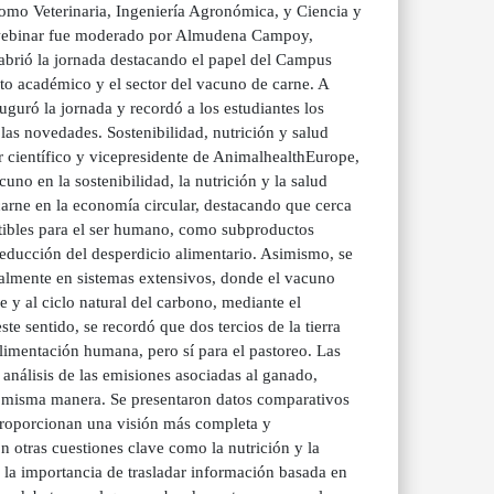
como Veterinaria, Ingeniería Agronómica, y Ciencia y
l webinar fue moderado por Almudena Campoy,
 abrió la jornada destacando el papel del Campus
to académico y el sector del vacuno de carne. A
uró la jornada y recordó a los estudiantes los
las novedades. Sostenibilidad, nutrición y salud
 científico y vicepresidente de AnimalhealthEurope,
uno en la sostenibilidad, la nutrición y la salud
arne en la economía circular, destacando que cerca
tibles para el ser humano, como subproductos
 reducción del desperdicio alimentario. Asimismo, se
ialmente en sistemas extensivos, donde el vacuno
e y al ciclo natural del carbono, mediante el
ste sentido, se recordó que dos tercios de la tierra
alimentación humana, pero sí para el pastoreo. Las
 análisis de las emisiones asociadas al ganado,
la misma manera. Se presentaron datos comparativos
 proporcionan una visión más completa y
 otras cuestiones clave como la nutrición y la
 la importancia de trasladar información basada en