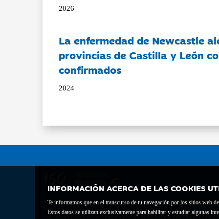
2026
La enfermedad de Newcastle al
provincias de Castilla y León c
confirmados
2024
INFORMACIÓN ACERCA DE LAS COOKIES UT
Te informamos que en el transcurso de tu navegación por los sitios web del 
Fundación Bancaria Ibercaja C.I.F. G-50000652.
Estos datos se utilizan exclusivamente para habilitar y estudiar algunas 
Inscrita en el Registro de Fundaciones del Mº de Educación, Cultura y Depor