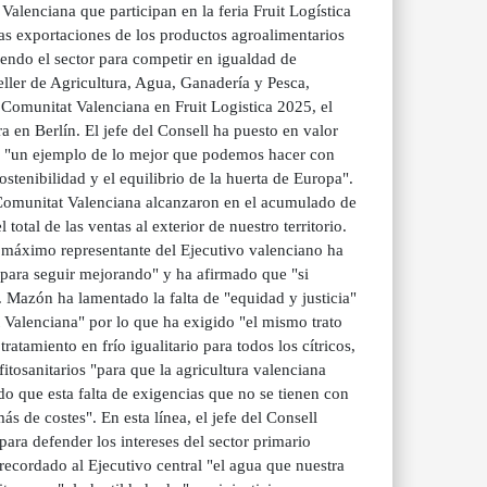
 Valenciana que participan en la feria Fruit Logística
las exportaciones de los productos agroalimentarios
iendo el sector para competir en igualdad de
eller de Agricultura, Agua, Ganadería y Pesca,
 Comunitat Valenciana en Fruit Logistica 2025, el
a en Berlín. El jefe del Consell ha puesto en valor
er "un ejemplo de lo mejor que podemos hacer con
sostenibilidad y el equilibrio de la huerta de Europa".
a Comunitat Valenciana alcanzaron en el acumulado de
tal de las ventas al exterior de nuestro territorio.
l máximo representante del Ejecutivo valenciano ha
io para seguir mejorando" y ha afirmado que "si
Mazón ha lamentado la falta de "equidad y justicia"
t Valenciana" por lo que ha exigido "el mismo trato
atamiento en frío igualitario para todos los cítricos,
fitosanitarios "para que la agricultura valenciana
o que esta falta de exigencias que no se tienen con
 de costes". En esta línea, el jefe del Consell
a defender los intereses del sector primario
recordado al Ejecutivo central "el agua que nuestra