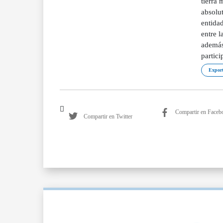
tierra 
absolut
entidad
entre 
además 
partici
Export
Compartir en Faceb
Compartir en Twitter