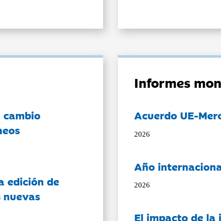
Informes mon
l cambio
Acuerdo UE-Mer
neos
2026
Año internaciona
a edición de
2026
s nuevas
El impacto de la i