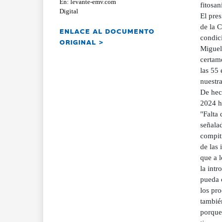
En: levante-emv.com
fitosan
Digital
El pres
de la C
ENLACE AL DOCUMENTO
condici
ORIGINAL >
Miguel 
certame
las 55
nuestra
De hec
2024 ha
"Falta
señalad
compit
de las 
que a l
la intr
pueda 
los pro
tambié
porque 