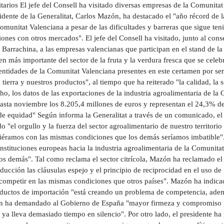
itarios El jefe del Consell ha visitado diversas empresas de la Comunitat
idente de la Generalitat, Carlos Mazón, ha destacado el "año récord de 
omunitat Valenciana a pesar de las dificultades y barreras que sigue ten
ones con otros mercados". El jefe del Consell ha visitado, junto al cons
Barrachina, a las empresas valencianas que participan en el stand de la
n más importante del sector de la fruta y la verdura fresca que se celebr
 entidades de la Comunitat Valenciana presentes en este certamen por s
 tierra y nuestros productos", al tiempo que ha reiterado "la calidad, la 
ho, los datos de las exportaciones de la industria agroalimentaria de l
sta noviembre los 8.205,4 millones de euros y representan el 24,3% del to
 de equidad" Según informa la Generalitat a través de un comunicado, e
o "el orgullo y la fuerza del sector agroalimentario de nuestro territor
iéramos con las mismas condiciones que los demás seríamos imbatible". 
instituciones europeas hacia la industria agroalimentaria de la Comunita
os demás". Tal como reclama el sector citrícola, Mazón ha reclamado el tr
oducción las cláusulas espejo y el principio de reciprocidad en el uso de 
competir en las mismas condiciones que otros países". Mazón ha indicad
ductos de importación "está creando un problema de competencia, además
n ha demandado al Gobierno de España "mayor firmeza y compromiso par
ya lleva demasiado tiempo en silencio". Por otro lado, el presidente ha 