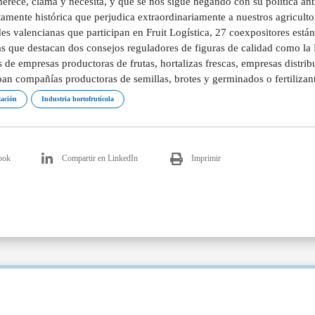
merece, clama y necesita, y que se nos sigue negando con su política anti
amente histórica que perjudica extraordinariamente a nuestros agriculto
es valencianas que participan en Fruit Logística, 27 coexpositores están
las que destacan dos consejos reguladores de figuras de calidad como la
de empresas productoras de frutas, hortalizas frescas, empresas distri
pan compañías productoras de semillas, brotes y germinados o fertilizant
ación
Industria hortofrutícola
ook
Compartir en LinkedIn
Imprimir